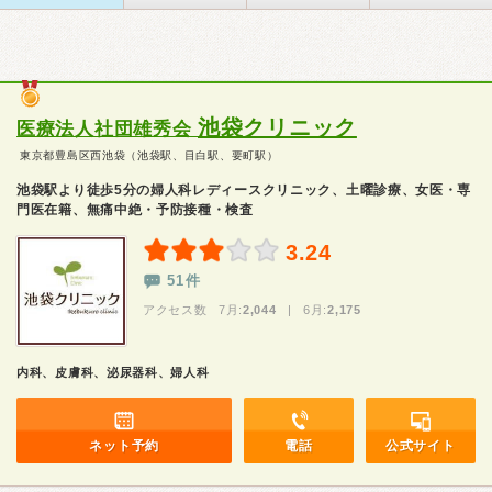
池袋クリニック
医療法人社団雄秀会
東京都豊島区西池袋（池袋駅、目白駅、要町駅）
池袋駅より徒歩5分の婦人科レディースクリニック、土曜診療、女医・専
門医在籍、無痛中絶・予防接種・検査
3.24
51件
アクセス数 7月:
2,044
| 6月:
2,175
内科、皮膚科、泌尿器科、婦人科
ネット予約
電話
公式サイト