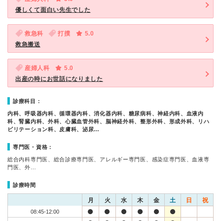
優しくて面白い先生でした
救急科
打撲
5.0
救急搬送
産婦人科
5.0
出産の時にお世話になりました
診療科目：
内科、呼吸器内科、循環器内科、消化器内科、糖尿病科、神経内科、血液内
科、腎臓内科、外科、心臓血管外科、脳神経外科、整形外科、形成外科、リハ
ビリテーション科、皮膚科、泌尿…
専門医・資格：
総合内科専門医、総合診療専門医、アレルギー専門医、感染症専門医、血液専
門医、外…
診療時間
月
火
水
木
金
土
日
祝
08:45-12:00