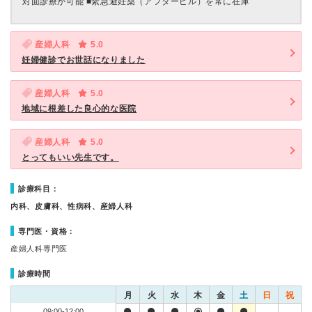
対面診療が可能 ■緊急避妊薬（アフターピル）を常に在庫
産婦人科
5.0
妊婦健診でお世話になりました
産婦人科
5.0
地域に根差した良心的な医院
産婦人科
5.0
とってもいい先生です。
診療科目：
内科、皮膚科、性病科、産婦人科
専門医・資格：
産婦人科専門医
診療時間
月
火
水
木
金
土
日
祝
09:00-12:00