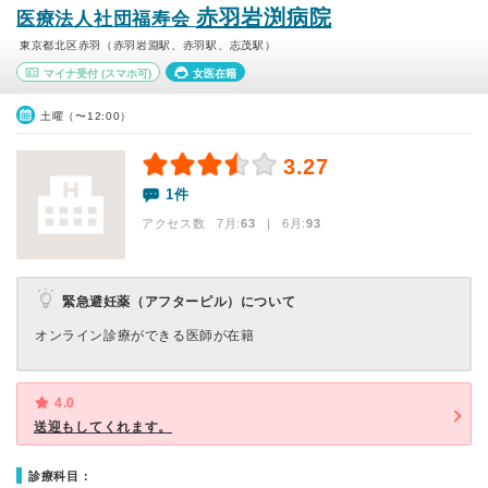
赤羽岩渕病院
医療法人社団福寿会
東京都北区赤羽（赤羽岩淵駅、赤羽駅、志茂駅）
マイナ受付
(スマホ可)
女医在籍
土曜（〜12:00）
3.27
1件
アクセス数 7月:
63
| 6月:
93
緊急避妊薬（アフターピル）について
オンライン診療ができる医師が在籍
4.0
送迎もしてくれます。
診療科目：