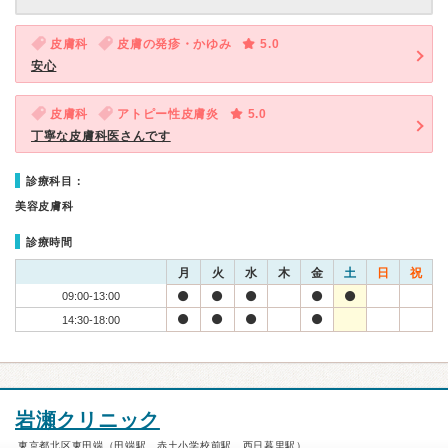
皮膚科
皮膚の発疹・かゆみ
5.0
安心
皮膚科
アトピー性皮膚炎
5.0
丁寧な皮膚科医さんです
診療科目：
美容皮膚科
診療時間
月
火
水
木
金
土
日
祝
09:00-13:00
14:30-18:00
岩瀬クリニック
東京都北区東田端（田端駅、赤土小学校前駅、西日暮里駅）