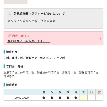
緊急避妊薬（アフターピル）について
オンライン診療ができる医師が在籍
内科
5.0
今の診療に不安があったら、、
診療科目：
内科、血液内科、緩和ケア（ホスピス）、小児科
専門医・資格：
血液専門医、外科専門医、消化器外科専門医、肝臓専門医、泌尿器科専門医、
腎臓専門…
診療時間
月
火
水
木
金
土
日
祝
09:00-17:00