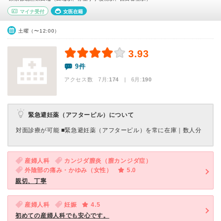
マイナ受付
女医在籍
土曜（〜12:00）
3.93
9件
アクセス数 7月:
174
| 6月:
190
緊急避妊薬（アフターピル）について
対面診療が可能 ■緊急避妊薬（アフターピル）を常に在庫｜数人分
産婦人科
カンジダ膣炎（膣カンジダ症）
外陰部の痛み・かゆみ（女性）
5.0
親切、丁寧
産婦人科
妊娠
4.5
初めての産婦人科でも安心です。