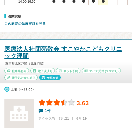
14:00-16:30
治療実績
この病院の治療実績を見る
医療法人社団亮敬会 すこやかこどもクリニ
ック浮間
東京都北区浮間（北赤羽駅）
駐車場あり
電子決済可
ネット予約
マイナ受付
(スマホ可)
電子処方せん対応
女医在籍
土曜（〜13:00）
3.63
1件
アクセス数 7月:
21
| 6月:
29