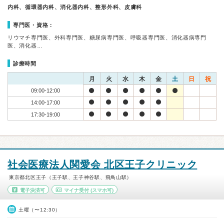
内科、循環器内科、消化器内科、整形外科、皮膚科
専門医・資格：
リウマチ専門医、外科専門医、糖尿病専門医、呼吸器専門医、消化器病専門
医、消化器…
診療時間
月
火
水
木
金
土
日
祝
09:00-12:00
14:00-17:00
17:30-19:00
社会医療法人関愛会 北区王子クリニック
東京都北区王子（王子駅、王子神谷駅、飛鳥山駅）
電子決済可
マイナ受付
(スマホ可)
土曜（〜12:30）