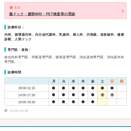
5.0
脳ドック・腹部MRI・PET検査等の受診
診療科目：
内科、循環器内科、内分泌代謝科、乳腺科、婦人科、内視鏡、放射線科、健康
診断、人間ドック
専門医・資格：
総合内科専門医、呼吸器専門医、循環器専門医、消化器病専門医、消化器外科
専門医、…
診療時間
月
火
水
木
金
土
日
祝
09:00-11:15
14:00-17:30
18:00-19:30
14:00-16:30