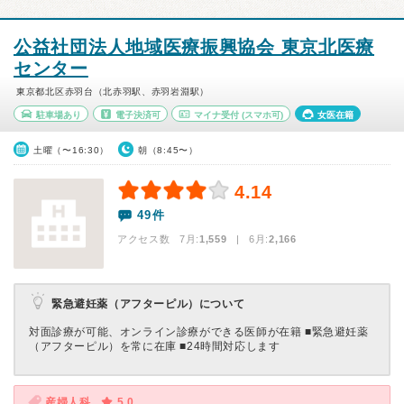
公益社団法人地域医療振興協会 東京北医療
センター
東京都北区赤羽台（北赤羽駅、赤羽岩淵駅）
駐車場あり
電子決済可
マイナ受付
(スマホ可)
女医在籍
土曜（〜16:30）
朝（8:45〜）
4.14
49件
アクセス数 7月:
1,559
| 6月:
2,166
緊急避妊薬（アフターピル）について
対面診療が可能、オンライン診療ができる医師が在籍 ■緊急避妊薬
（アフターピル）を常に在庫 ■24時間対応します
産婦人科
5.0