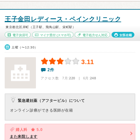
王子金田レディース・ペインクリニック
東京都北区岸町（王子駅、飛鳥山駅、栄町駅）
電子決済可
マイナ受付
(スマホ可)
電子処方せん対応
女医在籍
土曜（〜12:30）
3.11
2件
アクセス数 7月:
220
| 6月:
248
緊急避妊薬（アフターピル）について
オンライン診療ができる医師が在籍
婦人科
5.0
また来院します