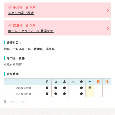
小児科
5.0
スキルの高い医者
皮膚科
5.0
ホームドクターとして最高です
診療科目：
内科、アレルギー科、皮膚科、小児科
専門医・資格：
小児科専門医
診療時間
月
火
水
木
金
土
日
祝
09:00-12:30
15:00-18:00
09:00-12:00