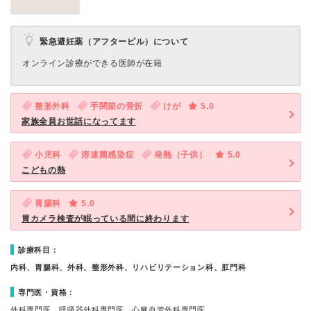
緊急避妊薬（アフターピル）について
オンライン診療ができる医師が在籍
整形外科
手関節の骨折
けが
5.0
家族全員お世話になってます
小児科
溶連菌感染症
発熱（子供）
5.0
こどもの熱
胃腸科
5.0
胃カメラ検査が眠っている間に終わります
診療科目：
内科、胃腸科、外科、整形外科、リハビリテーション科、肛門科
専門医・資格：
外科専門医、呼吸器外科専門医、心臓血管外科専門医