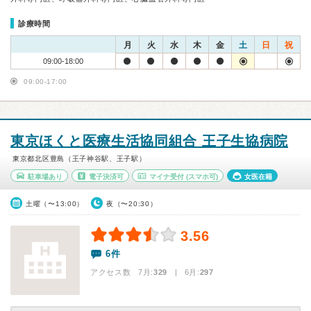
診療時間
月
火
水
木
金
土
日
祝
09:00-18:00
09:00-17:00
東京ほくと医療生活協同組合 王子生協病院
東京都北区豊島（王子神谷駅、王子駅）
駐車場あり
電子決済可
マイナ受付
(スマホ可)
女医在籍
土曜（〜13:00）
夜（〜20:30）
3.56
6件
アクセス数 7月:
329
| 6月:
297