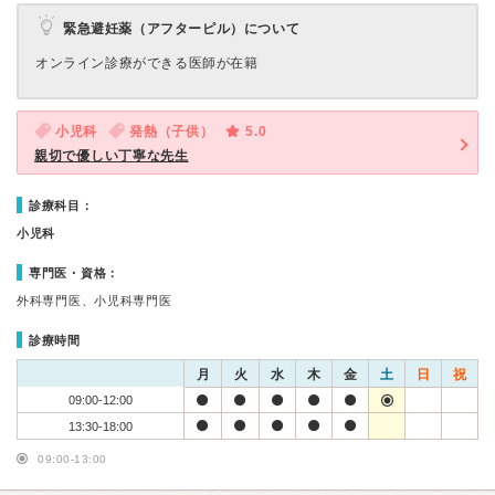
緊急避妊薬（アフターピル）について
オンライン診療ができる医師が在籍
小児科
発熱（子供）
5.0
親切で優しい丁寧な先生
診療科目：
小児科
専門医・資格：
外科専門医、小児科専門医
診療時間
月
火
水
木
金
土
日
祝
09:00-12:00
13:30-18:00
09:00-13:00