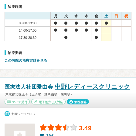
診療時間
月
火
水
木
金
土
日
祝
09:00-13:00
14:00-17:00
17:30-20:30
治療実績
この病院の治療実績を見る
中野レディースクリニック
医療法人社団愛由会
東京都北区王子（王子駅、飛鳥山駅、栄町駅）
マイナ受付
電子処方せん対応
女医在籍
土曜（〜17:00）
3.49
19件