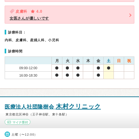
皮膚科
4.0
女医さんが優しいです
診療科目：
内科、皮膚科、産婦人科、小児科
診療時間
月
火
水
木
金
土
日
祝
09:00-12:00
16:00-18:30
木村クリニック
医療法人社団隆樹会
東京都北区神谷（王子神谷駅、東十条駅）
マイナ受付
土曜（〜12:00）