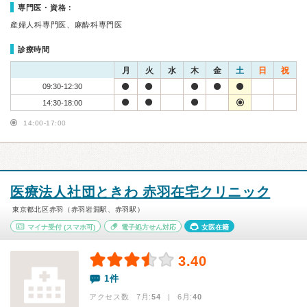
専門医・資格：
産婦人科専門医、麻酔科専門医
診療時間
月
火
水
木
金
土
日
祝
09:30-12:30
14:30-18:00
14:00-17:00
医療法人社団ときわ 赤羽在宅クリニック
東京都北区赤羽（赤羽岩淵駅、赤羽駅）
マイナ受付
(スマホ可)
電子処方せん対応
女医在籍
3.40
1件
アクセス数 7月:
54
| 6月:
40