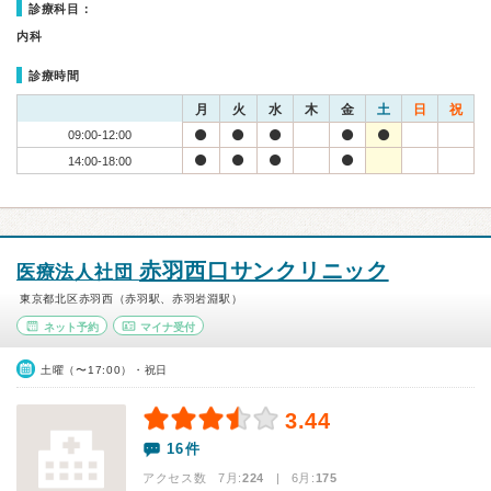
診療科目：
内科
診療時間
月
火
水
木
金
土
日
祝
09:00-12:00
14:00-18:00
赤羽西口サンクリニック
医療法人社団
東京都北区赤羽西（赤羽駅、赤羽岩淵駅）
ネット予約
マイナ受付
土曜（〜17:00）・祝日
3.44
16件
アクセス数 7月:
224
| 6月:
175