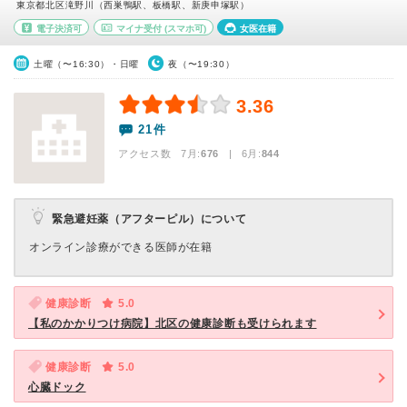
東京都北区滝野川（西巣鴨駅、板橋駅、新庚申塚駅）
電子決済可
マイナ受付
(スマホ可)
女医在籍
土曜（〜16:30）・日曜
夜（〜19:30）
3.36
21件
アクセス数 7月:
676
| 6月:
844
緊急避妊薬（アフターピル）について
オンライン診療ができる医師が在籍
健康診断
5.0
【私のかかりつけ病院】北区の健康診断も受けられます
健康診断
5.0
心臓ドック