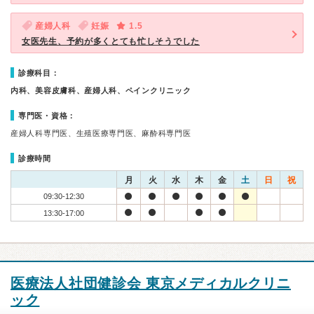
産婦人科
妊娠
1.5
女医先生、予約が多くとても忙しそうでした
診療科目：
内科、美容皮膚科、産婦人科、ペインクリニック
専門医・資格：
産婦人科専門医、生殖医療専門医、麻酔科専門医
診療時間
月
火
水
木
金
土
日
祝
09:30-12:30
13:30-17:00
医療法人社団健診会 東京メディカルクリニ
ック