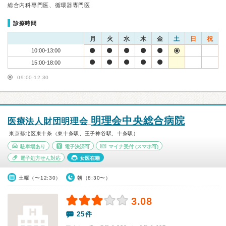
総合内科専門医、循環器専門医
診療時間
月
火
水
木
金
土
日
祝
10:00-13:00
15:00-18:00
09:00-12:30
明理会中央総合病院
医療法人財団明理会
東京都北区東十条（東十条駅、王子神谷駅、十条駅）
駐車場あり
電子決済可
マイナ受付
(スマホ可)
電子処方せん対応
女医在籍
土曜（〜12:30）
朝（8:30〜）
3.08
25件