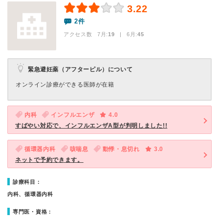
3.22
2件
アクセス数 7月:
19
| 6月:
45
緊急避妊薬（アフターピル）について
オンライン診療ができる医師が在籍
内科
インフルエンザ
4.0
すばやい対応で、インフルエンザA型が判明しました!!
循環器内科
咳喘息
動悸・息切れ
3.0
ネットで予約できます。
診療科目：
内科、循環器内科
専門医・資格：