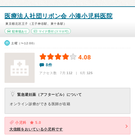
医療法人社団リボン会 小湊小児科医院
東京都北区王子（王子神谷駅、東十条駅）
駐車場あり
マイナ受付
(スマホ可)
土曜（〜12:00）
4.08
8件
アクセス数 7月:
112
| 6月:
125
緊急避妊薬（アフターピル）について
オンライン診療ができる医師が在籍
小児科
5.0
大信頼をおいている小児科です