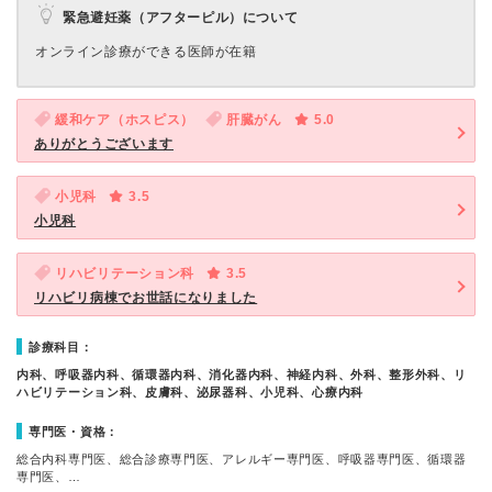
緊急避妊薬（アフターピル）について
オンライン診療ができる医師が在籍
緩和ケア（ホスピス）
肝臓がん
5.0
ありがとうございます
小児科
3.5
小児科
リハビリテーション科
3.5
リハビリ病棟でお世話になりました
診療科目：
内科、呼吸器内科、循環器内科、消化器内科、神経内科、外科、整形外科、リ
ハビリテーション科、皮膚科、泌尿器科、小児科、心療内科
専門医・資格：
総合内科専門医、総合診療専門医、アレルギー専門医、呼吸器専門医、循環器
専門医、…