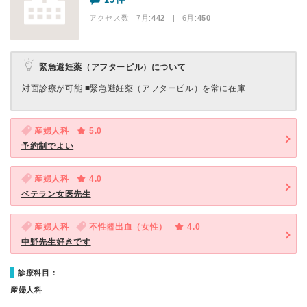
アクセス数 7月:
442
| 6月:
450
緊急避妊薬（アフターピル）について
対面診療が可能 ■緊急避妊薬（アフターピル）を常に在庫
産婦人科
5.0
予約制でよい
産婦人科
4.0
ベテラン女医先生
産婦人科
不性器出血（女性）
4.0
中野先生好きです
診療科目：
産婦人科