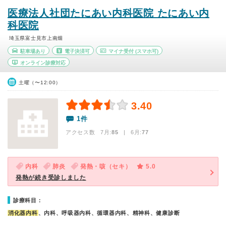
医療法人社団たにあい内科医院 たにあい内
科医院
埼玉県富士見市上南畑
駐車場あり
電子決済可
マイナ受付
(スマホ可)
オンライン診療対応
土曜（〜12:00）
3.40
1件
アクセス数 7月:
85
| 6月:
77
内科
肺炎
発熱・咳（セキ）
5.0
発熱が続き受診しました
診療科目：
消化器内科
、内科、呼吸器内科、循環器内科、精神科、健康診断