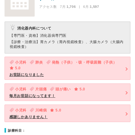
アクセス数 7月:
1,706
| 6月:
1,597
消化器内科について
【専門医・資格】
消化器病専門医
【診療・治療法】
胃カメラ（胃内視鏡検査）、大腸カメラ（大腸内
視鏡検査）
小児科
肺炎
発熱（子供）・咳・呼吸困難（子供）
5.0
お世話になりました
小児科
片頭痛
頭が痛い
5.0
毎月お世話になってます！
小児科
川崎病
5.0
感謝しかありません！
診療科目：