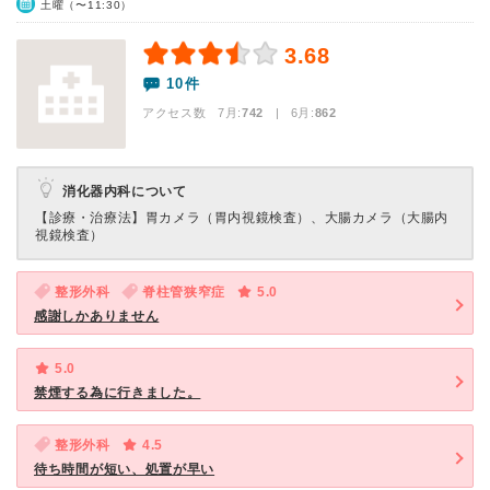
土曜（〜11:30）
3.68
10件
アクセス数 7月:
742
| 6月:
862
消化器内科について
【診療・治療法】
胃カメラ（胃内視鏡検査）、大腸カメラ（大腸内
視鏡検査）
整形外科
脊柱管狭窄症
5.0
感謝しかありません
5.0
禁煙する為に行きました。
整形外科
4.5
待ち時間が短い、処置が早い