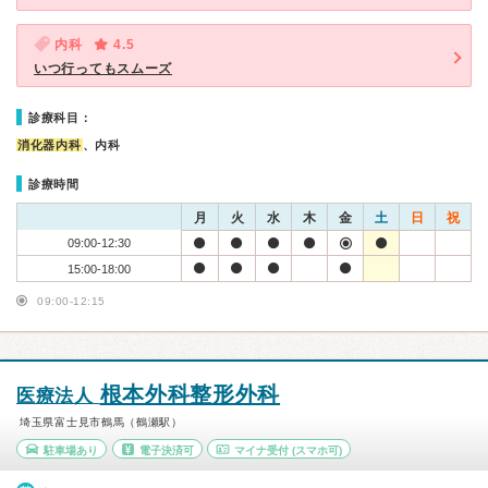
内科
4.5
いつ行ってもスムーズ
診療科目：
消化器内科
、内科
診療時間
月
火
水
木
金
土
日
祝
09:00-12:30
15:00-18:00
09:00-12:15
根本外科整形外科
医療法人
埼玉県富士見市鶴馬（鶴瀬駅）
駐車場あり
電子決済可
マイナ受付
(スマホ可)