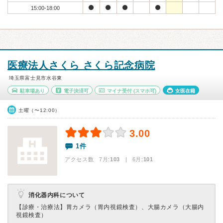
15:00-18:00
医療法人さくら さくら記念病院
埼玉県富士見市水谷東
駐車場あり
電子決済可
マイナ受付
(スマホ可)
女医在籍
土曜（〜12:00）
3.00
1件
アクセス数 7月:
103
| 6月:
101
消化器内科について
【診療・治療法】
胃カメラ（胃内視鏡検査）、大腸カメラ（大腸内
視鏡検査）