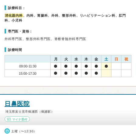
診療科目：
消化器内科
、内科、胃腸科、外科、整形外科、リハビリテーション科、肛門
科、小児科
専門医・資格：
外科専門医、整形外科専門医、脊椎脊髄外科専門医
診療時間
月
火
水
木
金
土
日
祝
09:00-11:30
15:00-17:30
日鼻医院
埼玉県富士見市鶴瀬西（鶴瀬駅）
マイナ受付
土曜（〜12:30）