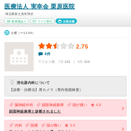
医療法人 実幸会 栗原医院
埼玉県富士見市羽沢
駐車場あり
マイナ受付
女医在籍
土曜（〜12:00）
2.75
4件
アクセス数 7月:
222
| 6月:
210
消化器内科について
【診療・治療法】
胃カメラ（胃内視鏡検査）
脳神経外科
顔面神経麻痺
頭が痛い
4.0
顔面神経麻痺と診断されました
内科
頭痛
頭が痛い
3.0