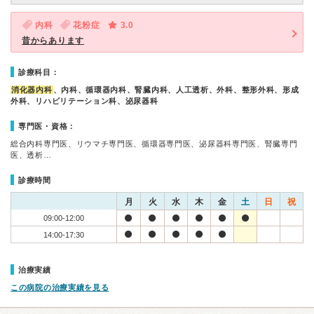
内科
花粉症
3.0
昔からあります
診療科目：
消化器内科
、内科、循環器内科、腎臓内科、人工透析、外科、整形外科、形成
外科、リハビリテーション科、泌尿器科
専門医・資格：
総合内科専門医、リウマチ専門医、循環器専門医、泌尿器科専門医、腎臓専門
医、透析…
診療時間
月
火
水
木
金
土
日
祝
09:00-12:00
14:00-17:30
治療実績
この病院の治療実績を見る