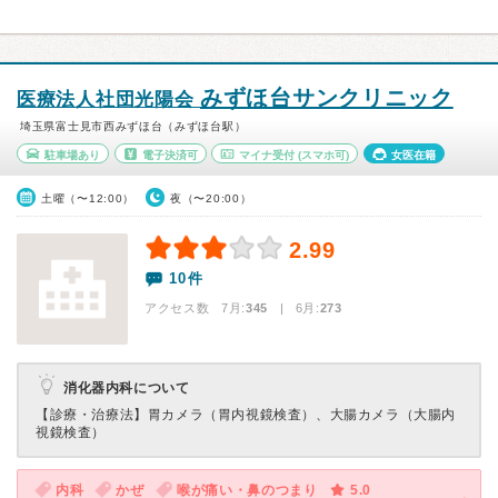
みずほ台サンクリニック
医療法人社団光陽会
埼玉県富士見市西みずほ台（みずほ台駅）
駐車場あり
電子決済可
マイナ受付
(スマホ可)
女医在籍
土曜（〜12:00）
夜（〜20:00）
2.99
10件
アクセス数 7月:
345
| 6月:
273
消化器内科について
【診療・治療法】
胃カメラ（胃内視鏡検査）、大腸カメラ（大腸内
視鏡検査）
内科
かぜ
喉が痛い・鼻のつまり
5.0