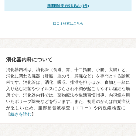
日曜日診療で絞り込む (1件)
口コミ検索はこちら
消化器内科について
消化器内科は、消化管（食道、胃、十二指腸、小腸、大腸）と、
消化に関わる臓器（肝臓、胆のう、膵臓など）を専門とする診療
科です。消化管は、消化、吸収、排泄を担うほか、食物と一緒に
入り込む細菌やウイルスにさらされ不調が起こりやすい繊細な場
所です。消化器内科では、薬物療法や生活習慣指導、内視鏡を用
いたポリープ除去などを行います。また、初期のがんは自覚症状
が乏しいため、腹部超音波検査（エコー）や内視鏡検査に…
【
続きを読む
】