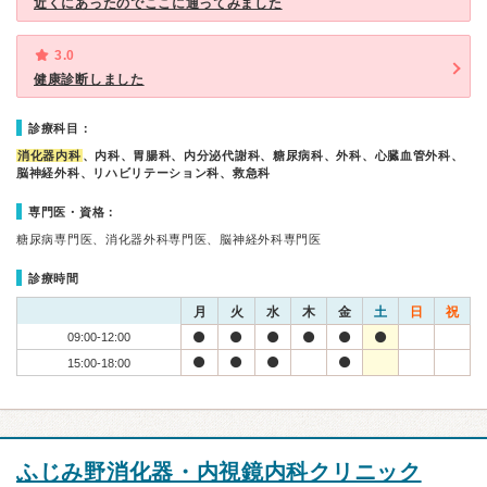
近くにあったのでここに通ってみました
3.0
健康診断しました
診療科目：
消化器内科
、内科、胃腸科、内分泌代謝科、糖尿病科、外科、心臓血管外科、
脳神経外科、リハビリテーション科、救急科
専門医・資格：
糖尿病専門医、消化器外科専門医、脳神経外科専門医
診療時間
月
火
水
木
金
土
日
祝
09:00-12:00
15:00-18:00
ふじみ野消化器・内視鏡内科クリニック