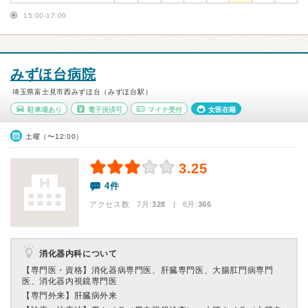
15:00-17:00
みずほ台病院
埼玉県富士見市西みずほ台（みずほ台駅）
駐車場あり
電子決済可
マイナ受付
女医在籍
土曜（〜12:00）
3.25
4件
アクセス数 7月:
328
| 6月:
366
消化器内科について
【専門医・資格】
消化器病専門医、肝臓専門医、大腸肛門病専門
医、消化器内視鏡専門医
【専門外来】
肝臓病外来