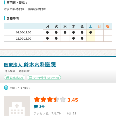
専門医・資格：
総合内科専門医、循環器専門医
診療時間
月
火
水
木
金
土
日
祝
09:00-12:00
15:00-18:00
鈴木内科医院
医療法人
埼玉県富士見市山室
駐車場あり
マイナ受付
(スマホ可)
土曜（〜17:00）
3.45
2件
アクセス数 7月:
79
| 6月:
52