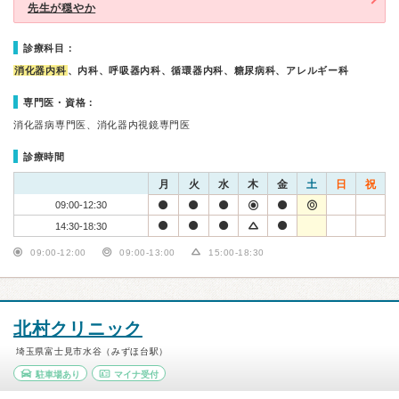
先生が穏やか
診療科目：
消化器内科
、内科、呼吸器内科、循環器内科、糖尿病科、アレルギー科
専門医・資格：
消化器病専門医、消化器内視鏡専門医
診療時間
月
火
水
木
金
土
日
祝
09:00-12:30
14:30-18:30
09:00-12:00
09:00-13:00
15:00-18:30
北村クリニック
埼玉県富士見市水谷（みずほ台駅）
駐車場あり
マイナ受付