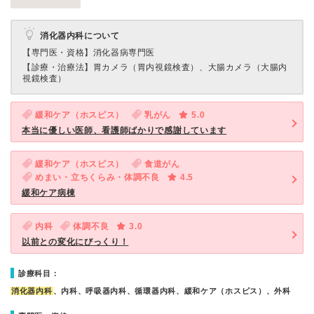
消化器内科について
【専門医・資格】
消化器病専門医
【診療・治療法】
胃カメラ（胃内視鏡検査）、大腸カメラ（大腸内
視鏡検査）
緩和ケア（ホスピス）
乳がん
5.0
本当に優しい医師、看護師ばかりで感謝しています
緩和ケア（ホスピス）
食道がん
めまい・立ちくらみ・体調不良
4.5
緩和ケア病棟
内科
体調不良
3.0
以前との変化にびっくり！
診療科目：
消化器内科
、内科、呼吸器内科、循環器内科、緩和ケア（ホスピス）、外科