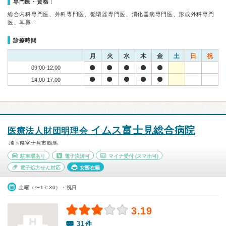
専門医・資格：
総合内科専門医、外科専門医、循環器専門医、消化器病専門医、形成外科専門
医、耳鼻…
診療時間
月
火
水
木
金
土
日
祝
09:00-12:00
14:00-17:00
イムス富士見総合病院
医療法人財団明理会
埼玉県富士見市鶴馬
駐車場あり
電子決済可
マイナ受付
(スマホ可)
電子処方せん対応
女医在籍
土曜（〜17:30）・祝日
3.19
31件