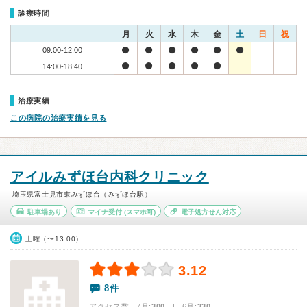
診療時間
月
火
水
木
金
土
日
祝
09:00-12:00
14:00-18:40
治療実績
この病院の治療実績を見る
アイルみずほ台内科クリニック
埼玉県富士見市東みずほ台（みずほ台駅）
駐車場あり
マイナ受付
(スマホ可)
電子処方せん対応
土曜（〜13:00）
3.12
8件
アクセス数 7月:
300
| 6月:
330