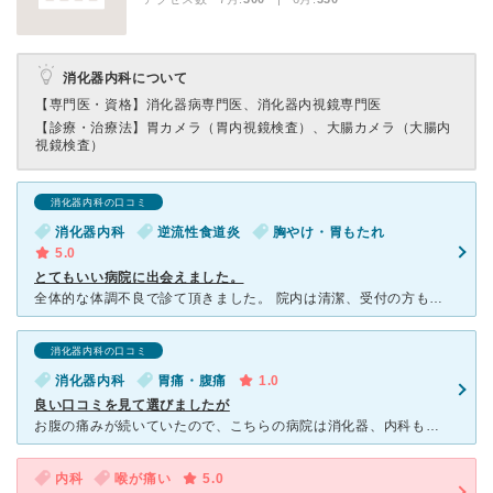
消化器内科について
【専門医・資格】
消化器病専門医、消化器内視鏡専門医
【診療・治療法】
胃カメラ（胃内視鏡検査）、大腸カメラ（大腸内
視鏡検査）
消化器内科の口コミ
消化器内科
逆流性食道炎
胸やけ・胃もたれ
5.0
とてもいい病院に出会えました。
全体的な体調不良で診て頂きました。 院内は清潔、受付の方も看護士さんも皆さん優しくて丁寧です。 先生はというと、昨今こういうサイトが増えているせいか、物静かで細かく説明される先生は沢山いますが、ど
消化器内科の口コミ
消化器内科
胃痛・腹痛
1.0
良い口コミを見て選びましたが
お腹の痛みが続いていたので、こちらの病院は消化器、内科も併用しているし、土曜日診療でインターネット上ヒットしたので受診を決めた。 受付スタッフからは、Web予約して、名前を告げたにもかかわらず、他人
内科
喉が痛い
5.0