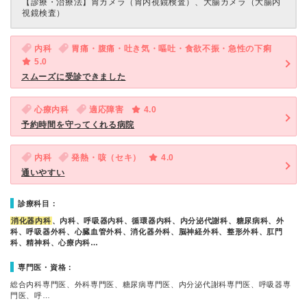
【診療・治療法】
胃カメラ（胃内視鏡検査）、大腸カメラ（大腸内
視鏡検査）
内科
胃痛・腹痛・吐き気・嘔吐・食欲不振・急性の下痢
5.0
スムーズに受診できました
心療内科
適応障害
4.0
予約時間を守ってくれる病院
内科
発熱・咳（セキ）
4.0
通いやすい
診療科目：
消化器内科
、内科、呼吸器内科、循環器内科、内分泌代謝科、糖尿病科、外
科、呼吸器外科、心臓血管外科、消化器外科、脳神経外科、整形外科、肛門
科、精神科、心療内科…
専門医・資格：
総合内科専門医、外科専門医、糖尿病専門医、内分泌代謝科専門医、呼吸器専
門医、呼…