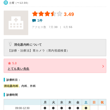
土曜（〜12:30）
3.49
1件
アクセス数 7月:
30
| 6月:
55
消化器内科について
【診療・治療法】
胃カメラ（胃内視鏡検査）
5.0
とても良い先生
診療科目：
消化器内科
、内科、外科
診療時間
月
火
水
木
金
土
日
祝
09:00-12:30