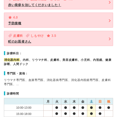
赤い発疹を治してくださいました！
4.0
予防接種
皮膚科
しもやけ
3.5
町のお医者さん
診療科目：
消化器内科
、内科、リウマチ科、皮膚科、美容皮膚科、小児科、内視鏡、健康
診断、人間ドック
専門医・資格：
リウマチ専門医、血液専門医、消化器病専門医、消化器内視鏡専門医、皮膚科
専門医、…
診療時間
月
火
水
木
金
土
日
祝
10:00-13:00
15:00-18:00