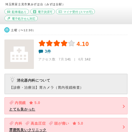
埼玉県富士見市東みずほ台（みずほ台駅）
駐車場あり
電子決済可
マイナ受付
(スマホ可)
電子処方せん対応
土曜（〜12:30）
4.10
3件
アクセス数 7月:
141
| 6月:
142
消化器内科について
【診療・治療法】
胃カメラ（胃内視鏡検査）
内視鏡
5.0
とても良かった
内科
高血圧症
頭が痛い
5.0
雰囲気良いクリニック