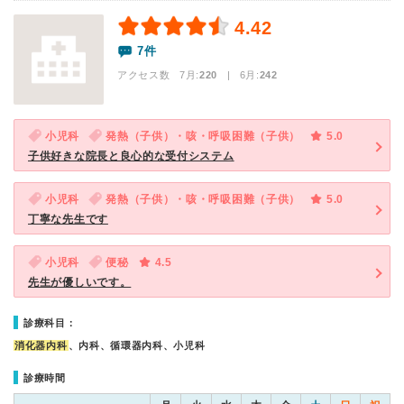
4.42
7件
アクセス数 7月:
220
| 6月:
242
小児科
発熱（子供）・咳・呼吸困難（子供）
5.0
子供好きな院長と良心的な受付システム
小児科
発熱（子供）・咳・呼吸困難（子供）
5.0
丁寧な先生です
小児科
便秘
4.5
先生が優しいです。
診療科目：
消化器内科
、内科、循環器内科、小児科
診療時間