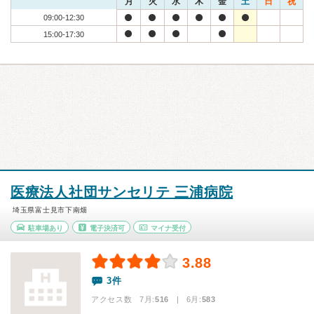
月
火
水
木
金
土
日
祝
09:00-12:30
15:00-17:30
医療法人社団サンセリテ 三浦病院
埼玉県富士見市下南畑
駐車場あり
電子決済可
マイナ受付
3.88
3件
アクセス数 7月:
516
| 6月:
583