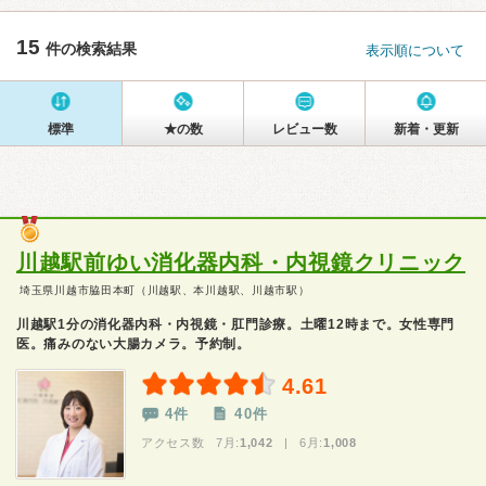
15
件の検索結果
表示順について
標準
★の数
レビュー数
新着・更新
川越駅前ゆい消化器内科・内視鏡クリニック
埼玉県川越市脇田本町（川越駅、本川越駅、川越市駅）
川越駅1分の消化器内科・内視鏡・肛門診療。土曜12時まで。女性専門
医。痛みのない大腸カメラ。予約制。
4.61
4件
40件
アクセス数 7月:
1,042
| 6月:
1,008