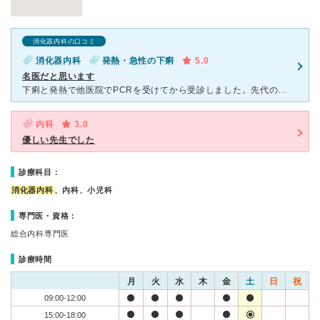
消化器内科の口コミ
消化器内科
発熱・急性の下痢
5.0
名医だと思います
下痢と発熱で他医院でPCRを受けてから受診しました。先代の息子さんの若先生でしたがいつも通りしっかりと問診し、適切に治療していただきました。下痢は出来るだけ絶食しポカリスエットのような物で水分補給をし
内科
3.0
優しい先生でした
診療科目：
消化器内科
、内科、小児科
専門医・資格：
総合内科専門医
診療時間
月
火
水
木
金
土
日
祝
09:00-12:00
15:00-18:00