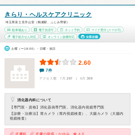
きらり・ヘルスケアクリニック
埼玉県富士見市山室（鶴瀬駅、ふじみ野駅）
駐車場あり
電子決済可
ネット予約
マイナ受付
(スマホ可)
電子処方せん対応
オンライン診療対応
女医在籍
土曜（〜18:00）・日曜・祝日
2.60
7件
アクセス数 7月:
297
| 6月:
309
消化器内科について
【専門医・資格】
消化器病専門医、消化器内視鏡専門医
【診療・治療法】
胃カメラ（胃内視鏡検査）、大腸カメラ（大腸内
視鏡検査）
皮膚科
皮膚の発疹・かゆみ
4.0