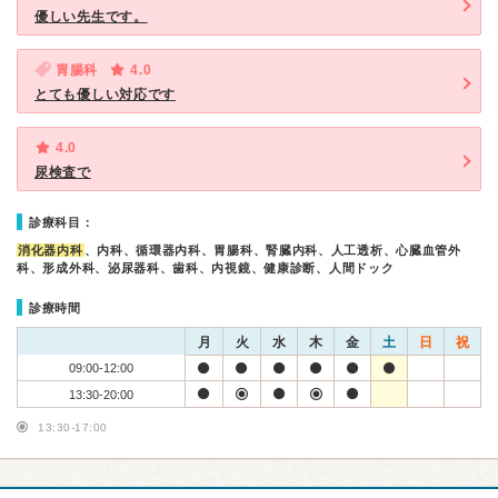
優しい先生です。
胃腸科
4.0
とても優しい対応です
4.0
尿検査で
診療科目：
消化器内科
、内科、循環器内科、胃腸科、腎臓内科、人工透析、心臓血管外
科、形成外科、泌尿器科、歯科、内視鏡、健康診断、人間ドック
診療時間
月
火
水
木
金
土
日
祝
09:00-12:00
13:30-20:00
13:30-17:00