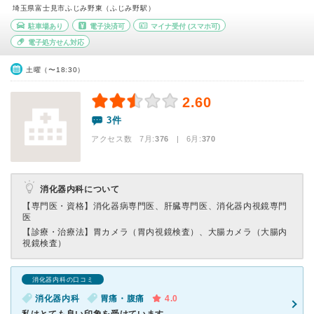
埼玉県富士見市ふじみ野東（ふじみ野駅）
駐車場あり
電子決済可
マイナ受付
(スマホ可)
電子処方せん対応
土曜（〜18:30）
2.60
3件
アクセス数 7月:
376
| 6月:
370
消化器内科について
【専門医・資格】
消化器病専門医、肝臓専門医、消化器内視鏡専門
医
【診療・治療法】
胃カメラ（胃内視鏡検査）、大腸カメラ（大腸内
視鏡検査）
消化器内科の口コミ
消化器内科
胃痛・腹痛
4.0