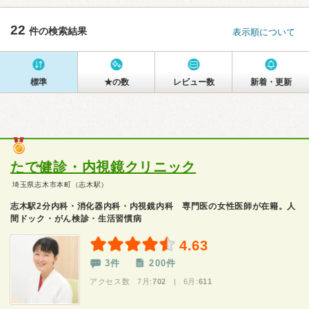
22
件の検索結果
表示順について
標準
★の数
レビュー数
新着・更新
たで健診・内視鏡クリニック
埼玉県志木市本町（志木駅）
志木駅2分内科・消化器内科・内視鏡内科 専門医の女性医師が在籍。人
間ドック・がん検診・生活習慣病
4.63
3件
200件
アクセス数 7月:
702
| 6月:
611