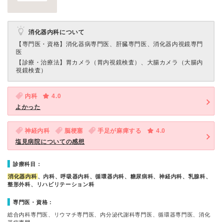
消化器内科について
【専門医・資格】
消化器病専門医、肝臓専門医、消化器内視鏡専門
医
【診療・治療法】
胃カメラ（胃内視鏡検査）、大腸カメラ（大腸内
視鏡検査）
内科
4.0
よかった
神経内科
脳梗塞
手足が麻痺する
4.0
塩見病院についての感想
診療科目：
消化器内科
、内科、呼吸器内科、循環器内科、糖尿病科、神経内科、乳腺科、
整形外科、リハビリテーション科
専門医・資格：
総合内科専門医、リウマチ専門医、内分泌代謝科専門医、循環器専門医、消化