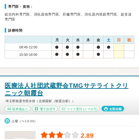
専門医・資格：
総合内科専門医、消化器病専門医、肝臓専門医、消化器内視鏡専門医、超音波
専門医
診療時間
月
火
水
木
金
土
日
祝
08:45-12:00
15:00-18:00
医療法人社団武蔵野会TMGサテライトクリ
ニック朝霞台
埼玉県朝霞市西弁財（北朝霞駅（朝霞台駅））
駐車場あり
電子決済可
マイナ受付
(スマホ可)
女医在籍
土曜（〜13:00）
2.89