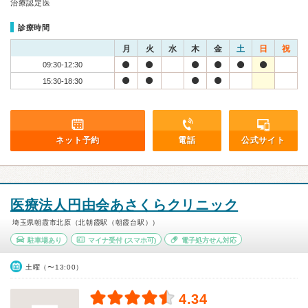
治療認定医
診療時間
月
火
水
木
金
土
日
祝
09:30-12:30
15:30-18:30
ネット予約
電話
公式サイト
医療法人円由会あさくらクリニック
埼玉県朝霞市北原（北朝霞駅（朝霞台駅））
駐車場あり
マイナ受付
(スマホ可)
電子処方せん対応
土曜（〜13:00）
4.34