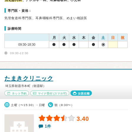
消化器内科
、アレルギー科、耳鼻咽喉科、小児科
専門医・資格：
気管食道科専門医、耳鼻咽喉科専門医、めまい相談医
診療時間
月
火
水
木
金
土
日
祝
09:30-18:30
09:30-12:30
たまきクリニック
埼玉県朝霞市本町（朝霞駅）
ネット予約
マイナ受付
(スマホ可)
女医在籍
土曜（〜15:30）・日曜
朝（8:30〜）
3.40
1件