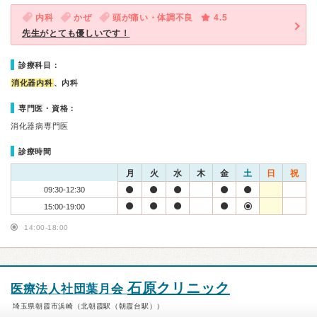
内科
かぜ
頭が痛い・体調不良
4.5
先生がとても優しいです！
診療科目：
消化器内科
、内科
専門医・資格：
消化器病専門医
診療時間
月
火
水
木
金
土
日
祝
09:30-12:30
15:00-19:00
14:00-18:00
石原クリニック
医療法人社団葉月会
埼玉県朝霞市浜崎（北朝霞駅（朝霞台駅））