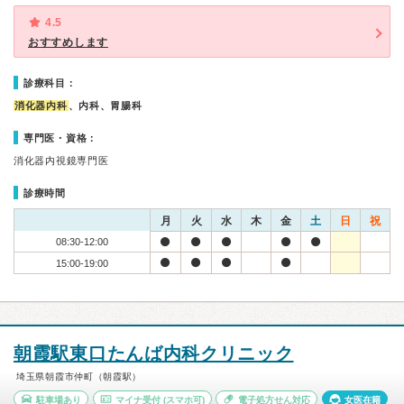
4.5
おすすめします
診療科目：
消化器内科
、内科、胃腸科
専門医・資格：
消化器内視鏡専門医
診療時間
月
火
水
木
金
土
日
祝
08:30-12:00
15:00-19:00
朝霞駅東口たんば内科クリニック
埼玉県朝霞市仲町（朝霞駅）
駐車場あり
マイナ受付
(スマホ可)
電子処方せん対応
女医在籍