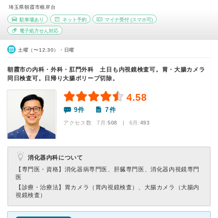
埼玉県朝霞市根岸台
駐車場あり
ネット予約
マイナ受付
(スマホ可)
電子処方せん対応
土曜（〜12:30）・日曜
朝霞市の内科・外科・肛門外科 土日も内視鏡検査可。胃・大腸カメラ
同日検査可。日帰り大腸ポリープ切除。
4.58
9件
7件
アクセス数 7月:
508
| 6月:
493
消化器内科について
【専門医・資格】
消化器病専門医、肝臓専門医、消化器内視鏡専門
医
【診療・治療法】
胃カメラ（胃内視鏡検査）、大腸カメラ（大腸内
視鏡検査）