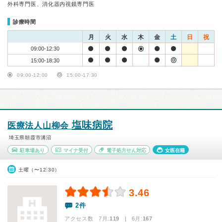
外科専門医、消化器内視鏡専門医
診療時間
月
火
水
木
金
土
日
祝
09:00-12:30
15:00-18:30
09:00-12:00
15:00-17:30
塩味病院
医療法人山柳会
埼玉県朝霞市溝沼
駐車場あり
マイナ受付
電子処方せん対応
女医在籍
土曜（〜12:30）
3.46
2件
アクセス数 7月:
119
| 6月:
167