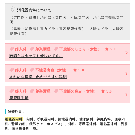
消化器内科について
【専門医・資格】
消化器病専門医、肝臓専門医、消化器内視鏡専門
医
【診療・治療法】
胃カメラ（胃内視鏡検査）、大腸カメラ（大腸内
視鏡検査）
婦人科
卵巣嚢腫
下腹部のしこり（女性）
5.0
医師もスタッフも優しいです。
婦人科
不性器出血（女性）
5.0
きれいな病院、わかりやすい説明
婦人科
卵巣嚢腫
下腹部の痛み（女性）
5.0
腹腔鏡手術
診療科目：
消化器内科
、内科、呼吸器内科、循環器内科、糖尿病科、神経内科、血液内
科、腎臓内科、緩和ケア（ホスピス）、外科、呼吸器外科、消化器外科、乳腺
科、脳神経外科、整…