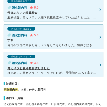
消化器内科の口コミ
消化器内科
5.0
苦痛のない内視鏡検査
血液検査、胃カメラ、大腸内視鏡検査をしていただきました。 以前、他医院で大腸内視鏡をした時は痛くて大変だったので緊張していたのですが、こちらでは苦痛を感じずに受けることができました。 胃カメラ
消化器内科の口コミ
消化器内科
5.0
丁寧
胃部不快感で受診し胃カメラをしてもらいました。鎮静が効きすぎてしばらく帰れなくなってしまったとき良くなるまでそっと休ませてもらえました。何度も声かけしてもらって、気にしなくていいよなど優しく気遣えても
消化器内科の口コミ
消化器内科
4.5
胃カメラと腹部超音波しました
はじめての胃カメラでドキドキでしたが、 看護師さんも丁寧で緊張はしましたが不安はなかったです！ 鎮静剤使ったけど効きが遅かったのかちょっとおえっとなりしたが、バリウムに比べたらだいぶマシでした
診療科目：
消化器内科
、内科、外科、肛門科
専門医・資格：
消化器病専門医、消化器外科専門医、肝臓専門医、消化器内視鏡専門医、がん