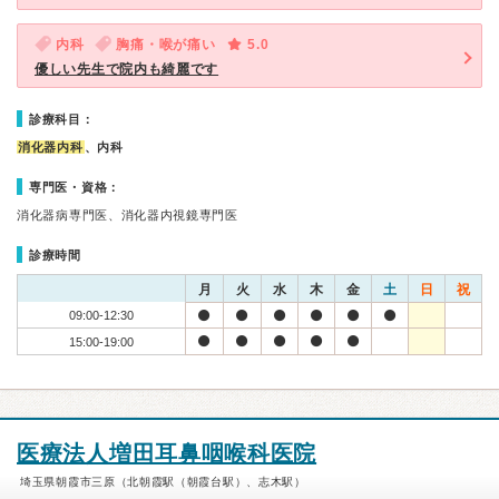
内科
胸痛・喉が痛い
5.0
優しい先生で院内も綺麗です
診療科目：
消化器内科
、内科
専門医・資格：
消化器病専門医、消化器内視鏡専門医
診療時間
月
火
水
木
金
土
日
祝
09:00-12:30
15:00-19:00
医療法人増田耳鼻咽喉科医院
埼玉県朝霞市三原（北朝霞駅（朝霞台駅）、志木駅）