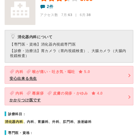
2件
アクセス数 7月:
63
| 6月:
38
消化器内科について
【専門医・資格】
消化器内視鏡専門医
【診療・治療法】
胃カメラ（胃内視鏡検査）、大腸カメラ（大腸内
視鏡検査）
内科
喉が痛い・吐き気・嘔吐
5.0
安心出来る先生
内科
蕁麻疹
皮膚の発疹・かゆみ
4.0
かかりつけ医です
診療科目：
消化器内科
、内科、胃腸科、外科、肛門科、放射線科
専門医・資格：