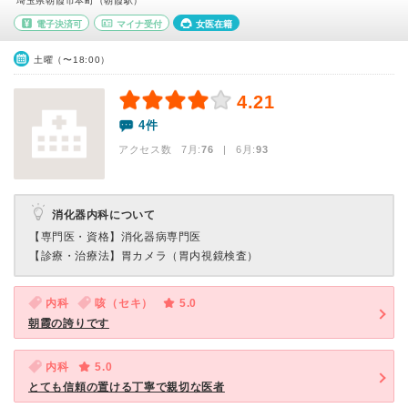
埼玉県朝霞市本町（朝霞駅）
電子決済可
マイナ受付
女医在籍
土曜（〜18:00）
4.21
4件
アクセス数 7月:
76
| 6月:
93
消化器内科について
【専門医・資格】
消化器病専門医
【診療・治療法】
胃カメラ（胃内視鏡検査）
内科
咳（セキ）
5.0
朝霞の誇りです
内科
5.0
とても信頼の置ける丁寧で親切な医者