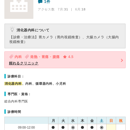
1件
アクセス数 7月:
31
| 6月:
18
消化器内科について
【診療・治療法】
胃カメラ（胃内視鏡検査）、大腸カメラ（大腸内
視鏡検査）
内科
発熱・胃痛・腹痛
4.5
頼れるクリニック
診療科目：
消化器内科
、内科、循環器内科、小児科
専門医・資格：
総合内科専門医
診療時間
月
火
水
木
金
土
日
祝
09:00-12:00