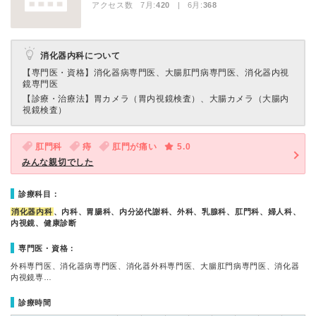
アクセス数 7月:
420
| 6月:
368
消化器内科について
【専門医・資格】
消化器病専門医、大腸肛門病専門医、消化器内視
鏡専門医
【診療・治療法】
胃カメラ（胃内視鏡検査）、大腸カメラ（大腸内
視鏡検査）
肛門科
痔
肛門が痛い
5.0
みんな親切でした
診療科目：
消化器内科
、内科、胃腸科、内分泌代謝科、外科、乳腺科、肛門科、婦人科、
内視鏡、健康診断
専門医・資格：
外科専門医、消化器病専門医、消化器外科専門医、大腸肛門病専門医、消化器
内視鏡専…
診療時間