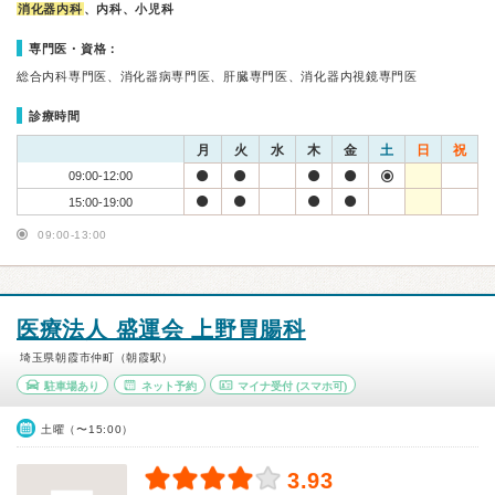
消化器内科
、内科、小児科
専門医・資格：
総合内科専門医、消化器病専門医、肝臓専門医、消化器内視鏡専門医
診療時間
月
火
水
木
金
土
日
祝
09:00-12:00
15:00-19:00
09:00-13:00
医療法人 盛運会 上野胃腸科
埼玉県朝霞市仲町（朝霞駅）
駐車場あり
ネット予約
マイナ受付
(スマホ可)
土曜（〜15:00）
3.93