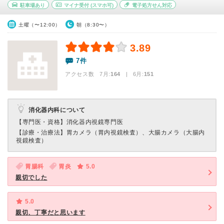
駐車場あり
マイナ受付
(スマホ可)
電子処方せん対応
土曜（〜12:00）
朝（8:30〜）
3.89
7件
アクセス数 7月:
164
| 6月:
151
消化器内科について
【専門医・資格】
消化器内視鏡専門医
【診療・治療法】
胃カメラ（胃内視鏡検査）、大腸カメラ（大腸内
視鏡検査）
胃腸科
胃炎
5.0
親切でした
5.0
親切、丁寧だと思います