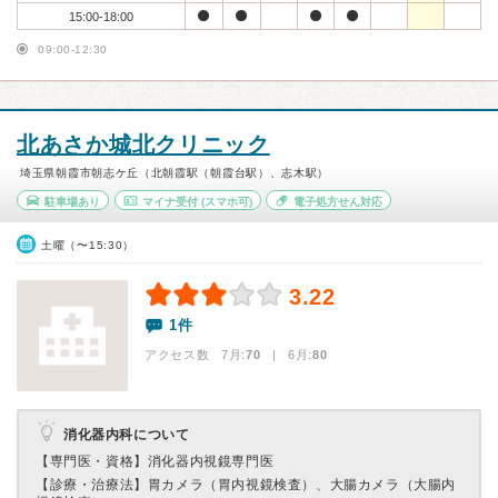
15:00-18:00
09:00-12:30
北あさか城北クリニック
埼玉県朝霞市朝志ケ丘（北朝霞駅（朝霞台駅）、志木駅）
駐車場あり
マイナ受付
(スマホ可)
電子処方せん対応
土曜（〜15:30）
3.22
1件
アクセス数 7月:
70
| 6月:
80
消化器内科について
【専門医・資格】
消化器内視鏡専門医
【診療・治療法】
胃カメラ（胃内視鏡検査）、大腸カメラ（大腸内