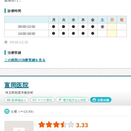
器病専門…
診療時間
月
火
水
木
金
土
日
祝
09:00-12:00
14:00-18:00
09:00-12:30
治療実績
この病院の治療実績を見る
富岡医院
埼玉県朝霞市膝折町
駐車場あり
マイナ受付
電子処方せん対応
女医在籍
土曜（〜12:30）
3.33