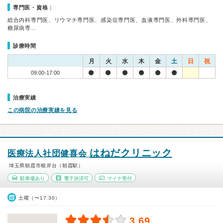
専門医・資格：
総合内科専門医、リウマチ専門医、感染症専門医、血液専門医、外科専門医、
糖尿病専…
診療時間
月
火
水
木
金
土
日
祝
09:00-17:00
治療実績
この病院の治療実績を見る
はねだクリニック
医療法人社団健喜会
埼玉県朝霞市根岸台（朝霞駅）
駐車場あり
電子決済可
マイナ受付
土曜（〜17:30）
3.69