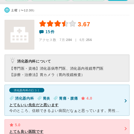
土曜（〜12:30）
3.67
15件
アクセス数 7月:
284
| 6月:
256
消化器内科について
【専門医・資格】
消化器病専門医、消化器内視鏡専門医
【診療・治療法】
胃カメラ（胃内視鏡検査）
消化器内科の口コミ
消化器内科
胃炎
胃痛・腹痛
4.0
とてもいい先生だと思います
今のところ、信頼できるよい病院だなぁと思っています。男性の先生に担当して頂いていますが、とても物腰が柔らかく、優しいです。混んでる時は「お待たせしてすみません」とまで言って下さるほど。診察も丁寧です。
5.0
とても良い医院です