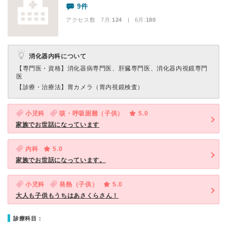
9件
アクセス数 7月:
124
| 6月:
180
消化器内科について
【専門医・資格】
消化器病専門医、肝臓専門医、消化器内視鏡専門
医
【診療・治療法】
胃カメラ（胃内視鏡検査）
小児科
咳・呼吸困難（子供）
5.0
家族でお世話になっています
内科
5.0
家族でお世話になっています。
小児科
発熱（子供）
5.0
大人も子供もうちはあさくらさん！
診療科目：