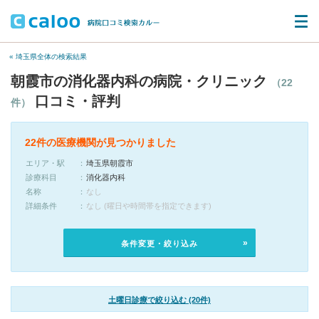
« 埼玉県全体の検索結果
朝霞市の消化器内科の病院・クリニック
（22
口コミ・評判
件）
22件の医療機関が見つかりました
エリア・駅
埼玉県朝霞市
診療科目
消化器内科
名称
なし
詳細条件
なし (曜日や時間帯を指定できます)
条件変更・絞り込み
土曜日診療で絞り込む (20件)