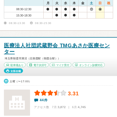
月
火
水
木
金
土
日
祝
08:30-12:30
15:30-18:30
08:30-13:30
08:30-15:30
医療法人社団武蔵野会 TMGあさか医療セン
ター
埼玉県朝霞市溝沼（北朝霞駅（朝霞台駅））
駐車場あり
電子決済可
マイナ受付
オンライン診療対応
女医在籍
土曜（〜17:00）
3.31
44件
アクセス数 7月:
3,872
| 6月:
4,745