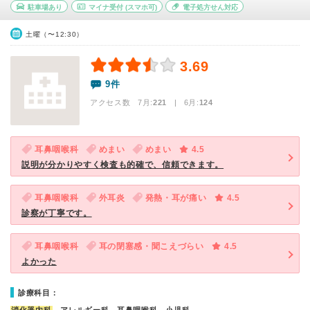
駐車場あり
マイナ受付
(スマホ可)
電子処方せん対応
土曜（〜12:30）
3.69
9件
アクセス数 7月:
221
| 6月:
124
耳鼻咽喉科
めまい
めまい
4.5
説明が分かりやすく検査も的確で、信頼できます。
耳鼻咽喉科
外耳炎
発熱・耳が痛い
4.5
診察が丁寧です。
耳鼻咽喉科
耳の閉塞感・聞こえづらい
4.5
よかった
診療科目：