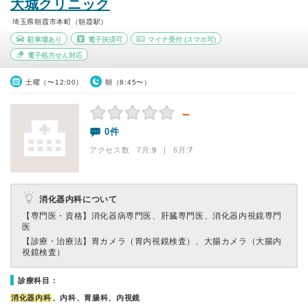
大城クリニック
埼玉県朝霞市本町（朝霞駅）
駐車場あり
電子決済可
マイナ受付
(スマホ可)
電子処方せん対応
土曜（〜12:00）
朝（8:45〜）
－
0件
アクセス数 7月:
9
| 6月:
7
消化器内科について
【専門医・資格】
消化器病専門医、肝臓専門医、消化器内視鏡専門
医
【診療・治療法】
胃カメラ（胃内視鏡検査）、大腸カメラ（大腸内
視鏡検査）
診療科目：
消化器内科
、内科、胃腸科、内視鏡