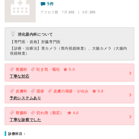
5件
アクセス数 7月:
201
| 6月:
195
消化器内科について
【専門医・資格】
肝臓専門医
【診療・治療法】
胃カメラ（胃内視鏡検査）、大腸カメラ（大腸内
視鏡検査）
胃腸科
吐き気・嘔吐
5.0
丁寧な対応
皮膚科
湿疹
皮膚の発疹・かゆみ
5.0
予約システムあり
胃腸科
切れ痔（裂肛）
4.0
丁寧な診察でした
診療科目：