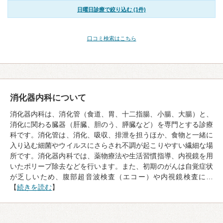
日曜日診療で絞り込む (1件)
口コミ検索はこちら
消化器内科について
消化器内科は、消化管（食道、胃、十二指腸、小腸、大腸）と、
消化に関わる臓器（肝臓、胆のう、膵臓など）を専門とする診療
科です。消化管は、消化、吸収、排泄を担うほか、食物と一緒に
入り込む細菌やウイルスにさらされ不調が起こりやすい繊細な場
所です。消化器内科では、薬物療法や生活習慣指導、内視鏡を用
いたポリープ除去などを行います。また、初期のがんは自覚症状
が乏しいため、腹部超音波検査（エコー）や内視鏡検査に…
【
続きを読む
】