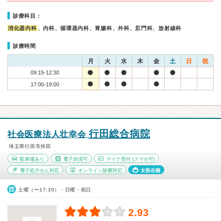
診療科目：
消化器内科
、内科、循環器内科、胃腸科、外科、肛門科、放射線科
診療時間
月
火
水
木
金
土
日
祝
09:15-12:30
17:00-19:00
行田総合病院
社会医療法人壮幸会
埼玉県行田市持田
駐車場あり
電子決済可
マイナ受付
(スマホ可)
電子処方せん対応
オンライン診療対応
女医在籍
土曜（〜17:30）・日曜・祝日
2.93