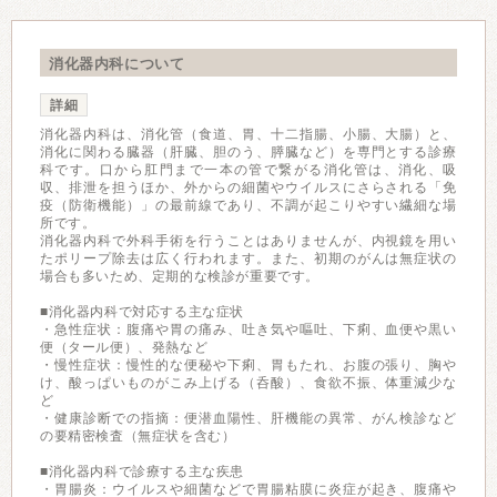
消化器内科について
詳細
消化器内科は、消化管（食道、胃、十二指腸、小腸、大腸）と、
消化に関わる臓器（肝臓、胆のう、膵臓など）を専門とする診療
科です。口から肛門まで一本の管で繋がる消化管は、消化、吸
収、排泄を担うほか、外からの細菌やウイルスにさらされる「免
疫（防衛機能）」の最前線であり、不調が起こりやすい繊細な場
所です。
消化器内科で外科手術を行うことはありませんが、内視鏡を用い
たポリープ除去は広く行われます。また、初期のがんは無症状の
場合も多いため、定期的な検診が重要です。
■消化器内科で対応する主な症状
・急性症状：腹痛や胃の痛み、吐き気や嘔吐、下痢、血便や黒い
便（タール便）、発熱など
・慢性症状：慢性的な便秘や下痢、胃もたれ、お腹の張り、胸や
け、酸っぱいものがこみ上げる（呑酸）、食欲不振、体重減少な
ど
・健康診断での指摘：便潜血陽性、肝機能の異常、がん検診など
の要精密検査（無症状を含む）
■消化器内科で診療する主な疾患
・胃腸炎：ウイルスや細菌などで胃腸粘膜に炎症が起き、腹痛や