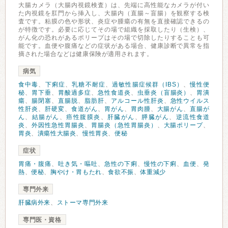
大腸カメラ（大腸内視鏡検査）は、先端に高性能なカメラが付い
た内視鏡を肛門から挿入し、大腸内（直腸～盲腸）を観察する検
査です。粘膜の色や形状、炎症や腫瘍の有無を直接確認できるの
が特徴です。必要に応じてその場で組織を採取したり（生検）、
がん化の恐れがあるポリープはその場で切除したりすることも可
能です。血便や腹痛などの症状がある場合、健康診断で異常を指
摘された場合などは健康保険が適用されます。
病気
食中毒
、
下痢症
、
乳糖不耐症
、
過敏性腸症候群（IBS）
、
慢性便
秘
、
胃下垂
、
胃酸過多症
、
急性食道炎
、
虫垂炎（盲腸炎）
、
胃潰
瘍
、
腸閉塞
、
直腸脱
、
脂肪肝
、
アルコール性肝炎
、
急性ウイルス
性肝炎
、
肝硬変
、
食道がん
、
胃がん
、
胃肉腫
、
大腸がん
、
直腸が
ん
、
結腸がん
、
癌性腹膜炎
、
肝臓がん
、
膵臓がん
、
逆流性食道
炎
、
外因性急性胃腸炎
、
胃腸炎（急性胃腸炎）
、
大腸ポリープ
、
胃炎
、
潰瘍性大腸炎
、
慢性胃炎
、
便秘
症状
胃痛・腹痛
、
吐き気・嘔吐
、
急性の下痢
、
慢性の下痢
、
血便
、
発
熱
、
便秘
、
胸やけ・胃もたれ
、
食欲不振
、
体重減少
専門外来
肝臓病外来
、
ストーマ専門外来
専門医・資格