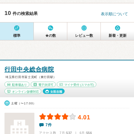
10
件の検索結果
表示順について
標準
★の数
レビュー数
新着・更新
行田中央総合病院
埼玉県行田市富士見町（東行田駅）
駐車場あり
電子決済可
マイナ受付
(スマホ可)
オンライン診療対応
女医在籍
土曜（〜17:00）
4.01
7件
アクセス数 7月:
537
| 6月:
556