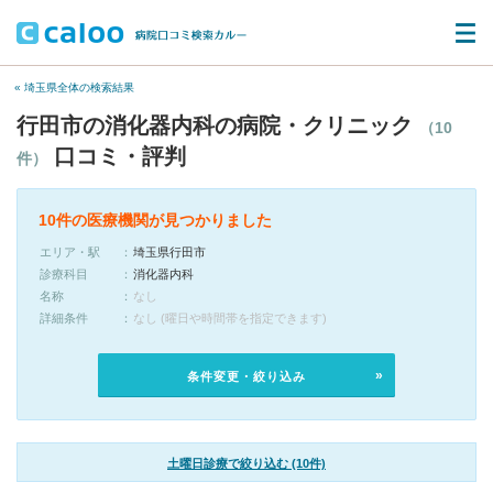
« 埼玉県全体の検索結果
行田市の消化器内科の病院・クリニック
（10
口コミ・評判
件）
10件の医療機関が見つかりました
エリア・駅
埼玉県行田市
診療科目
消化器内科
名称
なし
詳細条件
なし (曜日や時間帯を指定できます)
条件変更・絞り込み
土曜日診療で絞り込む (10件)