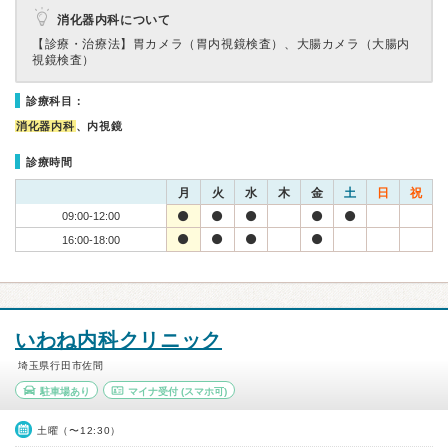
消化器内科について
【診療・治療法】
胃カメラ（胃内視鏡検査）、大腸カメラ（大腸内
視鏡検査）
診療科目：
消化器内科
、内視鏡
診療時間
月
火
水
木
金
土
日
祝
09:00-12:00
16:00-18:00
いわね内科クリニック
埼玉県行田市佐間
駐車場あり
マイナ受付
(スマホ可)
土曜（〜12:30）