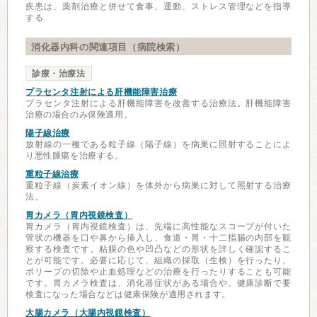
疾患は、薬剤治療と併せて食事、運動、ストレス管理などを指導
する
消化器内科の関連項目（病院検索）
診療・治療法
プラセンタ注射による肝機能障害治療
プラセンタ注射による肝機能障害を改善する治療法。肝機能障害
治療の場合のみ保険適用。
陽子線治療
放射線の一種である粒子線（陽子線）を病巣に照射することによ
り悪性腫瘍を治療する。
重粒子線治療
重粒子線（炭素イオン線）を体外から病巣に対して照射する治療
法。
胃カメラ（胃内視鏡検査）
胃カメラ（胃内視鏡検査）は、先端に高性能なスコープが付いた
管状の機器を口や鼻から挿入し、食道・胃・十二指腸の内部を観
察する検査です。粘膜の色や凹凸などの形状を詳しく確認するこ
とが可能です。必要に応じて、組織の採取（生検）を行ったり、
ポリープの切除や止血処理などの治療を行ったりすることも可能
です。胃カメラ検査は、消化器症状がある場合や、健康診断で要
検査になった場合などは健康保険が適用されます。
大腸カメラ（大腸内視鏡検査）