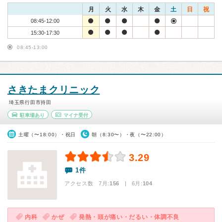
月
火
水
木
金
土
日
祝
08:45-12:00
15:30-17:30
08:45-13:00
さきたまクリニック
埼玉県行田市持田
駐車場あり
マイナ受付
土曜（〜18:00）・祝日
朝（8:30〜）・夜（〜22:00）
3.29
1件
アクセス数 7月:
156
| 6月:
104
内科
かぜ
発熱・頭が痛い・だるい・体調不良