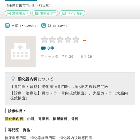
埼玉県行田市門井町（行田駅）
駐車場あり
電子決済可
マイナ受付
土曜（〜12:00）
朝（8:40〜）
－
0件
アクセス数 7月:
20
| 6月:
19
消化器内科について
【専門医・資格】
消化器病専門医、消化器内視鏡専門医
【診療・治療法】
胃カメラ（胃内視鏡検査）、大腸カメラ（大腸内
視鏡検査）
診療科目：
消化器内科
、内科、胃腸科、糖尿病科、外科
専門医・資格：
糖尿病専門医、消化器病専門医、消化器内視鏡専門医