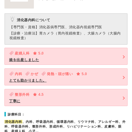
消化器内科について
【専門医・資格】
消化器病専門医、消化器内視鏡専門医
【診療・治療法】
胃カメラ（胃内視鏡検査）、大腸カメラ（大腸内
視鏡検査）
産婦人科
5.0
娘を出産しました
内科
かぜ
発熱・頭が痛い
5.0
とても助かりました。
整形外科
4.5
丁寧に
診療科目：
消化器内科
、内科、呼吸器内科、循環器内科、リウマチ科、アレルギー科、外
科、呼吸器外科、整形外科、形成外科、リハビリテーション科、皮膚科、眼
科、産婦人科、小児…