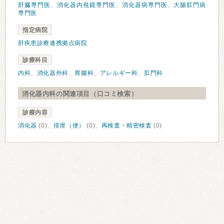
肝臓専門医
、
消化器内視鏡専門医
、
消化器病専門医
、
大腸肛門病
専門医
指定病院
肝疾患診療連携拠点病院
診療科目
内科
、
消化器外科
、
胃腸科
、
アレルギー科
、
肛門科
消化器内科の関連項目（口コミ検索）
診療内容
消化器
(0)、
排泄（便）
(0)、
再検査・精密検査
(0)