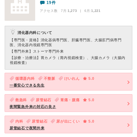
19件
アクセス数 7月:
1,273
| 6月:
1,221
消化器内科について
【専門医・資格】
消化器病専門医、肝臓専門医、大腸肛門病専門
医、消化器内視鏡専門医
【専門外来】
ストーマ専門外来
【診療・治療法】
胃カメラ（胃内視鏡検査）、大腸カメラ（大腸内
視鏡検査）
循環器内科
不整脈
けいれん
5.0
一番安心できる先生
救急科
尿管結石
胃痛・腹痛
5.0
夜間緊急外来の対応の良さ
内科
尿管結石
尿が出にくい
5.0
尿管結石で夜間外来