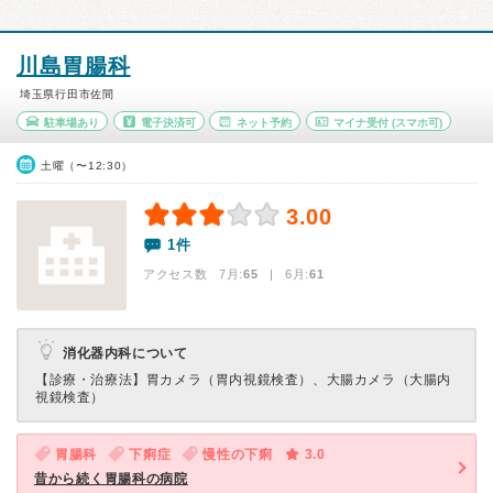
川島胃腸科
埼玉県行田市佐間
駐車場あり
電子決済可
ネット予約
マイナ受付
(スマホ可)
土曜（〜12:30）
3.00
1件
アクセス数 7月:
65
| 6月:
61
消化器内科について
【診療・治療法】
胃カメラ（胃内視鏡検査）、大腸カメラ（大腸内
視鏡検査）
胃腸科
下痢症
慢性の下痢
3.0
昔から続く胃腸科の病院