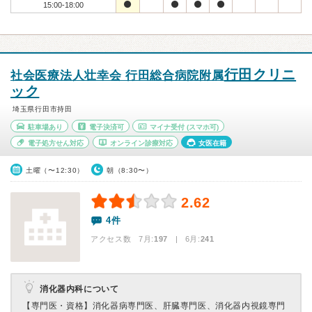
15:00-18:00
行田クリニ
社会医療法人壮幸会 行田総合病院附属
ック
埼玉県行田市持田
駐車場あり
電子決済可
マイナ受付
(スマホ可)
電子処方せん対応
オンライン診療対応
女医在籍
土曜（〜12:30）
朝（8:30〜）
2.62
4件
アクセス数 7月:
197
| 6月:
241
消化器内科について
【専門医・資格】
消化器病専門医、肝臓専門医、消化器内視鏡専門