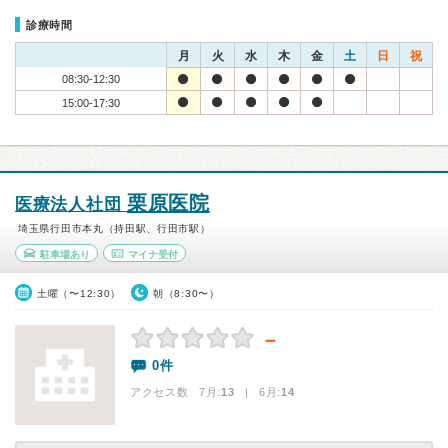
診療時間
月
火
水
木
金
土
日
祝
08:30-12:30
15:00-17:30
栗原医院
医療法人社団
埼玉県行田市本丸（持田駅、行田市駅）
駐車場あり
マイナ受付
土曜（〜12:30）
朝（8:30〜）
－
0件
アクセス数 7月:
13
| 6月:
14