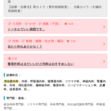
医
【診療・治療法】
胃カメラ（胃内視鏡検査）、大腸カメラ（大腸内
視鏡検査）
小児科
かぜ
発熱（子供）
4.0
トータルでいい病院です。
内科
胃痛・腹痛・吐き気・嘔吐
3.0
当たり外れありかな！？
2.0
整形外科はまだいいけど内科はおすすめしない
診療科目：
消化器内科
、内科、呼吸器内科、循環器内科、リウマチ科、神経内科、腎臓内
科、外科、消化器外科、脳神経外科、整形外科、リハビリテーション科、皮膚
科、泌尿器科、肛…
専門医・資格：
総合内科専門医、リウマチ専門医、外科専門医、内分泌代謝科専門医、呼吸器
専門医、…