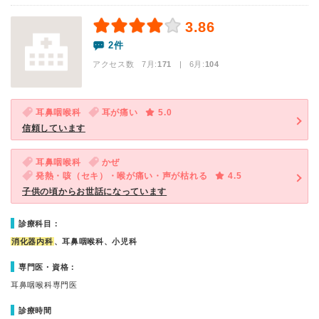
3.86
2件
アクセス数 7月:
171
| 6月:
104
耳鼻咽喉科
耳が痛い
5.0
信頼しています
耳鼻咽喉科
かぜ
発熱・咳（セキ）・喉が痛い・声が枯れる
4.5
子供の頃からお世話になっています
診療科目：
消化器内科
、耳鼻咽喉科、小児科
専門医・資格：
耳鼻咽喉科専門医
診療時間