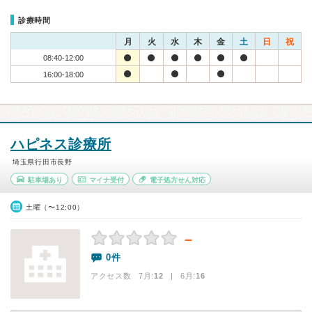
診療時間
月
火
水
木
金
土
日
祝
08:40-12:00
16:00-18:00
ハピネス診療所
埼玉県行田市長野
駐車場あり
マイナ受付
電子処方せん対応
土曜（〜12:00）
－
0件
アクセス数 7月:
12
| 6月:
16