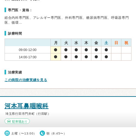
専門医・資格：
総合内科専門医、アレルギー専門医、外科専門医、糖尿病専門医、呼吸器専門
医、循環…
診療時間
月
火
水
木
金
土
日
祝
09:00-12:00
14:00-17:00
治療実績
この病院の治療実績を見る
河本耳鼻咽喉科
埼玉県行田市門井町（行田駅）
駐車場あり
土曜（〜13:00）
朝（8:45〜）