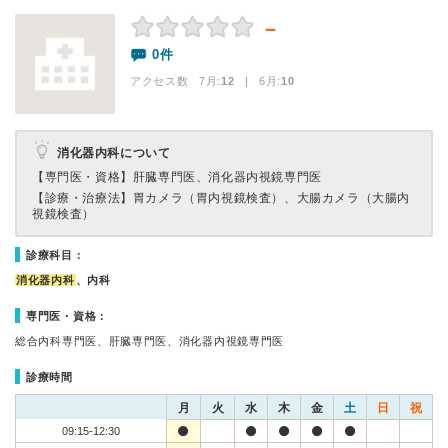
－
0件
アクセス数 7月:
12
| 6月:
10
消化器内科について
【専門医・資格】
肝臓専門医、消化器内視鏡専門医
【診療・治療法】
胃カメラ（胃内視鏡検査）、大腸カメラ（大腸内
視鏡検査）
診療科目：
消化器内科
、内科
専門医・資格：
総合内科専門医、肝臓専門医、消化器内視鏡専門医
診療時間
月
火
水
木
金
土
日
祝
09:15-12:30