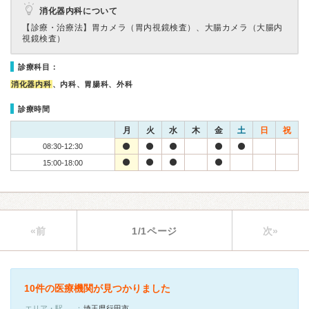
消化器内科について
【診療・治療法】
胃カメラ（胃内視鏡検査）、大腸カメラ（大腸内
視鏡検査）
診療科目：
消化器内科
、内科、胃腸科、外科
診療時間
月
火
水
木
金
土
日
祝
08:30-12:30
15:00-18:00
«前
1/1ページ
次»
10件の医療機関が見つかりました
エリア・駅
埼玉県行田市