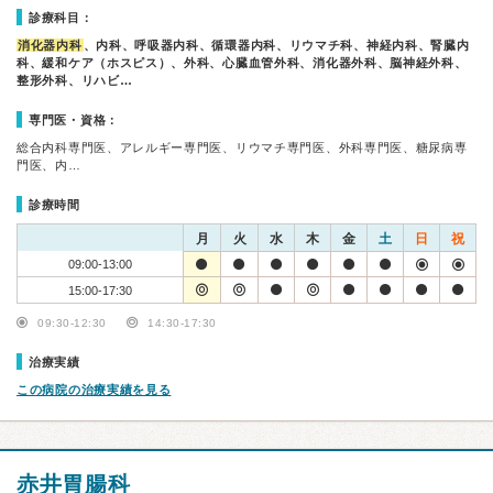
診療科目：
消化器内科
、内科、呼吸器内科、循環器内科、リウマチ科、神経内科、腎臓内
科、緩和ケア（ホスピス）、外科、心臓血管外科、消化器外科、脳神経外科、
整形外科、リハビ…
専門医・資格：
総合内科専門医、アレルギー専門医、リウマチ専門医、外科専門医、糖尿病専
門医、内…
診療時間
月
火
水
木
金
土
日
祝
09:00-13:00
15:00-17:30
09:30-12:30
14:30-17:30
治療実績
この病院の治療実績を見る
赤井胃腸科