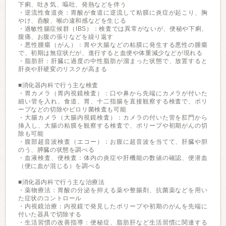
下痢、吐き気、嘔吐、発熱などを伴う
・逆流性食道炎：胃酸が食道に逆流して粘膜に炎症が起こり、胸
やけ、呑酸、喉の違和感などを生じる
・過敏性腸症候群（IBS）：検査では異常がないが、便秘や下痢、
腹痛、お腹の張りなどを繰り返す
・悪性腫瘍（がん）：胃や大腸などの粘膜に発生する悪性の腫瘍
で、初期は無症状だが、進行すると血便や体重減少などが現れる
・脂肪肝：肝臓に過度の中性脂肪が溜まった状態で、放置すると
肝炎や肝硬変のリスクが高まる
■消化器内科で行う主な検査
・胃カメラ（胃内視鏡検査）：口や鼻から先端にカメラが付いた
細い管を入れ、食道、胃、十二指腸を直接観察する検査で、ポリ
ープなどの切除やピロリ菌検査も可能
・大腸カメラ（大腸内視鏡検査）：カメラの付いた管を肛門から
挿入し、大腸の粘膜を観察する検査で、ポリープや初期がんの切
除も可能
・腹部超音波検査（エコー）：お腹に超音波を当てて、肝臓や胆
のう、膵臓の状態を調べる
・血液検査、便検査：体内の炎症や肝機能の数値の確認、便潜血
（便に血が混じる）を調べる
■消化器内科で行う主な治療法
・薬物療法：胃酸の分泌を抑える薬や整腸剤、抗菌薬などを用い
た症状のコントロール
・内視鏡治療：内視鏡で発見したポリープや初期のがんを先端に
付いた器具で切除する
・生活習慣の改善指導：便秘症、脂肪肝など生活習慣に関連する