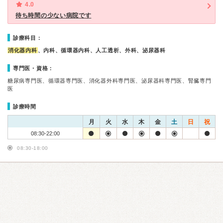
4.0
待ち時間の少ない病院です
診療科目：
消化器内科
、内科、循環器内科、人工透析、外科、泌尿器科
専門医・資格：
糖尿病専門医、循環器専門医、消化器外科専門医、泌尿器科専門医、腎臓専門
医
診療時間
月
火
水
木
金
土
日
祝
08:30-22:00
08:30-18:00