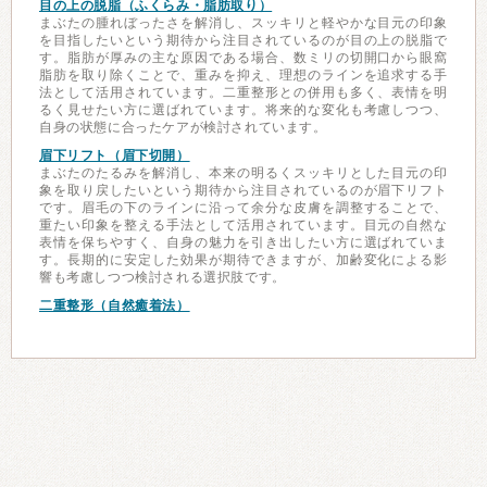
目の上の脱脂（ふくらみ・脂肪取り）
まぶたの腫れぼったさを解消し、スッキリと軽やかな目元の印象
を目指したいという期待から注目されているのが目の上の脱脂で
す。脂肪が厚みの主な原因である場合、数ミリの切開口から眼窩
脂肪を取り除くことで、重みを抑え、理想のラインを追求する手
法として活用されています。二重整形との併用も多く、表情を明
るく見せたい方に選ばれています。将来的な変化も考慮しつつ、
自身の状態に合ったケアが検討されています。
眉下リフト（眉下切開）
まぶたのたるみを解消し、本来の明るくスッキリとした目元の印
象を取り戻したいという期待から注目されているのが眉下リフト
です。眉毛の下のラインに沿って余分な皮膚を調整することで、
重たい印象を整える手法として活用されています。目元の自然な
表情を保ちやすく、自身の魅力を引き出したい方に選ばれていま
す。長期的に安定した効果が期待できますが、加齢変化による影
響も考慮しつつ検討される選択肢です。
二重整形（自然癒着法）