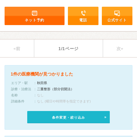
ネット予約
電話
公式サイト
«前
1/1ページ
次»
1件の医療機関が見つかりました
エリア・駅
秋田県
診療・治療法
二重整形（部分切開法）
名称
なし
詳細条件
なし (曜日や時間帯を指定できます)
条件変更・絞り込み