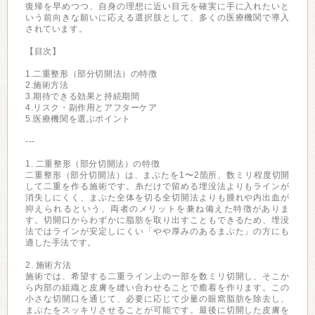
復帰を早めつつ、自身の理想に近い目元を確実に手に入れたいと
いう前向きな願いに応える選択肢として、多くの医療機関で導入
されています。
【目次】
1.二重整形（部分切開法）の特徴
2.施術方法
3.期待できる効果と持続期間
4.リスク・副作用とアフターケア
5.医療機関を選ぶポイント
---
1. 二重整形（部分切開法）の特徴
二重整形（部分切開法）は、まぶたを1〜2箇所、数ミリ程度切開
して二重を作る施術です。糸だけで留める埋没法よりもラインが
消失しにくく、まぶた全体を切る全切開法よりも腫れや内出血が
抑えられるという、両者のメリットを兼ね備えた特徴がありま
す。切開口からわずかに脂肪を取り出すこともできるため、埋没
法ではラインが安定しにくい「やや厚みのあるまぶた」の方にも
適した手法です。
2. 施術方法
施術では、希望する二重ライン上の一部を数ミリ切開し、そこか
ら内部の組織と皮膚を縫い合わせることで癒着を作ります。この
小さな切開口を通じて、必要に応じて少量の眼窩脂肪を除去し、
まぶたをスッキリさせることが可能です。最後に切開した皮膚を