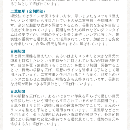
る手法として選ばれています。
二重整形（全切開法）
埋没法ではラインが戻りやすい方や、厚いまぶたをスッキリ整え
たいという期待から注目されているのが二重整形（全切開法）で
す。余分な脂肪や皮膚を調整できるため、長期的な安定を目指せ
る点が支持されています。切開を伴うため腫れなどのダウンタイ
ムは必要ですが、理想のラインを長く維持したい方に向けた、確
実性を重視する選択肢として活用されています。加齢による変化
も考慮しつつ、自身の目元を追求する方に選ばれています。
目頭切開
目と目の距離を整えたい、あるいはよりスッキリと大きな目元の
印象を目指したいという期待から注目されているのが目頭切開で
す。目頭を覆う蒙古襞（もうこひだ）を数ミリ切開・調整するこ
とで、目元の横幅を広げ、理想のラインを追求する手法として活
用されています。二重整形と併用されることも多く、顔立ちのバ
ランスに合わせた微調整が可能な点も支持されています。長期的
な持続が期待できる選択肢として選ばれています。
目尻切開
目の横幅を広げたい、あるいはきつい印象を和らげて優しい目元
を目指したいという期待から注目されているのが目尻切開です。
目尻を数ミリ切開・調整し白目の露出を増やすことで、目元のバ
ランスを整える手法として活用されています。二重整形などとの
併用も多く、個々の理想に合わせた微調整が可能です。外科的処
置により長期的な変化が期待できる選択肢として、理想の目元を
追求する方に選ばれています。