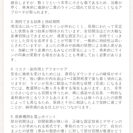
縫合しますが、数ミリという非常に小さな傷であるため、治癒が
早く、将来的に傷跡が二重のラインに隠れて目立ちにくくなるア
プローチが取られます。
3. 期待できる効果と持続期間
埋没法に比べて二重のラインが外れにくく、長期にわたって安定
した状態を保つ効果が期待されています。全切開法ほどの大幅な
皮膚切除はできませんが、適度な固定力によって、自然でくっき
りとした目元を追求することが可能です。一般的に持続性は高い
とされていますが、まぶたの厚みや組織の状態による個人差があ
り、加齢に伴う皮膚のたるみなどの変化によって、将来的にライ
ンの印象が変動する場合があることも考慮しておく必要がありま
す。
4. リスク・副作用とアフターケア
安全に施術を受けるためには、適切なダウンタイムの確保がポイ
ントです。強い腫れや内出血は1〜2週間程度で落ち着く傾向にあ
りますが、ラインが完全に馴染んで自然な状態（完成）になるま
でには、数週間から数ヶ月を要する場合もあります。また、非常
に小さいながらも切開を伴うため、稀に感染や左右差、一時的な
違和感が生じるリスクもあります。これらは個々のまぶたの状態
によっても異なるため、医師と十分に相談した上で安静に過ごす
ことが、納得感のある仕上がりにつながります。
5. 医療機関を選ぶポイント
部分切開法は、切開範囲が狭い分、正確な固定技術とデザインの
センスが求められる術式です。事前のカウンセリングで、自分の
まぶたの状態（厚みや脂肪の量）に対して部分切開が最適かどう