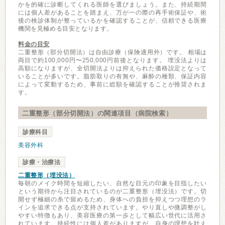
かを的確に診断してくれる医師を選びましょう。また、持続期間
には個人差があることを踏まえ、万が一の際の再手術保証や、術
後の検診体制が整っているかを確認することが、信頼できる医療
機関を見極める目安となります。
料金の目安
二重整形（部分切開法）は自由診療（保険適用外）です。 相場は
両目で約100,000円〜250,000円前後となります。 埋没法よりは
高額になりますが、全切開法よりは抑えられた価格設定となって
いることが多いです。脂肪取りの有無や、麻酔の種類、保証内容
によって変動するため、事前に総額を確認することが推奨されま
す。
二重整形（部分切開法）の関連項目（病院検索）
診療科目
美容外科
診療・治療法
二重整形（埋没法）
毎朝のメイク時間を短縮したい、自然な目元の印象を目指したい
という期待から注目されているのが二重整形（埋没法）です。切
開せず極細の糸で留めるため、身体への負担を抑えつつ理想のラ
インを追求できる点が支持されています。やり直しや微調整がし
やすい特徴もあり、美容医療の第一歩として幅広い世代に活用さ
れています。持続性には個人差がありますが、自身の理想を叶え