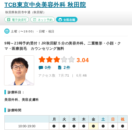
TCB東京中央美容外科 秋田院
秋田県秋田市中通（秋田駅）
電子決済可
ネット予約
女医在籍
土曜（〜19:00）・日曜・祝日
9時～23時予約受付！JR秋田駅５分の美容外科。二重整形・小顔・ク
マ・医療脱毛 カウンセリング無料
3.04
0件
2件
アクセス数 7月:
71
| 6月:
46
診療科目：
美容外科、美容皮膚科
診療時間
月
火
水
木
金
土
日
祝
10:00-19:00