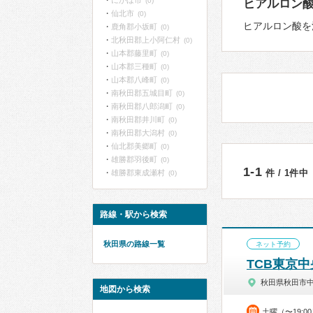
にかほ市
(0)
ヒアルロン
仙北市
(0)
ヒアルロン酸を
鹿角郡小坂町
(0)
北秋田郡上小阿仁村
(0)
山本郡藤里町
(0)
山本郡三種町
(0)
山本郡八峰町
(0)
南秋田郡五城目町
(0)
南秋田郡八郎潟町
(0)
南秋田郡井川町
(0)
南秋田郡大潟村
(0)
仙北郡美郷町
(0)
雄勝郡羽後町
(0)
1-1
件 / 1件中
雄勝郡東成瀬村
(0)
路線・駅から検索
秋田県の路線一覧
ネット予約
TCB東京
秋田県秋田市
地図から検索
土曜（〜19: