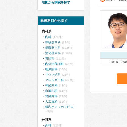
地図から病院を探す
診療科目から探す
内科系
内科
(479件)
呼吸器内科
(93件)
循環器内科
(133件)
消化器内科
(188件)
胃腸科
(111件)
10:00-19:00
内分泌代謝科
(46件)
糖尿病科
(50件)
リウマチ科
(25件)
アレルギー科
(49件)
神経内科
(43件)
血液内科
(14件)
腎臓内科
(19件)
人工透析
(11件)
緩和ケア（ホスピス）
(5件)
外科系
外科
(120件)