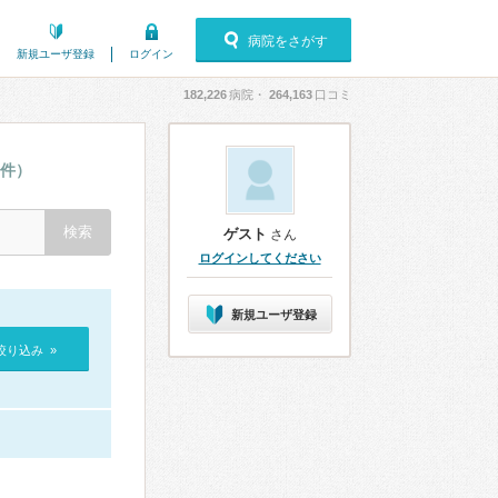
病院をさがす
新規ユーザ登録
ログイン
182,226
病院・
264,163
口コミ
1件）
ゲスト
さん
ログインしてください
新規ユーザ登録
絞り込み »