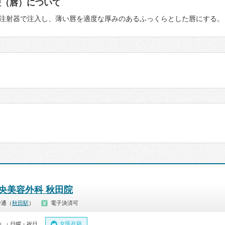
酸（唇）について
注射器で注入し、薄い唇を適度な厚みのあるふっくらとした唇にする。
中央美容外科 秋田院
中通（
秋田駅
）
電子決済可
女医在籍
00）・日曜・祝日