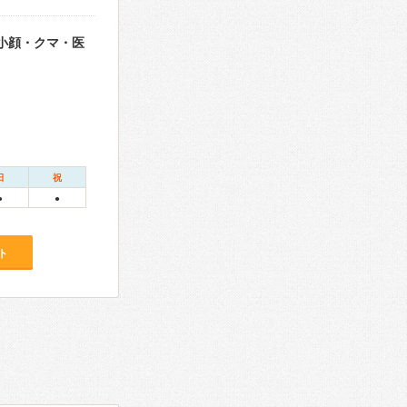
・小顔・クマ・医
日
祝
●
●
ト