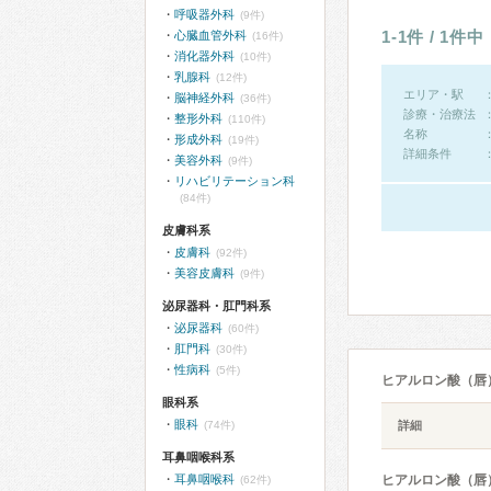
呼吸器外科
(9件)
1-1件 / 1件中
心臓血管外科
(16件)
消化器外科
(10件)
乳腺科
(12件)
エリア・駅
脳神経外科
(36件)
診療・治療法
整形外科
(110件)
名称
形成外科
(19件)
詳細条件
美容外科
(9件)
リハビリテーション科
(84件)
皮膚科系
皮膚科
(92件)
美容皮膚科
(9件)
泌尿器科・肛門科系
泌尿器科
(60件)
肛門科
(30件)
性病科
(5件)
ヒアルロン酸（唇
眼科系
眼科
(74件)
詳細
耳鼻咽喉科系
耳鼻咽喉科
ヒアルロン酸（唇
(62件)