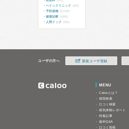
救急科
(5件)
ペインクリニック
(4件)
予防接種
(570件)
健康診断
(18件)
人間ドック
(5件)
ユーザの方へ
新規ユーザ登録
MENU
Calooとは？
病院検索
口コミ検索
病気体験レポート
特集記事
歯科Q&A
口コミ投稿