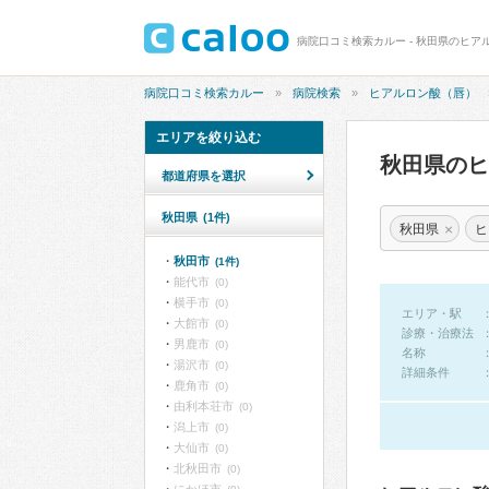
病院口コミ検索カルー - 秋田県のヒア
病院口コミ検索カルー
病院検索
ヒアルロン酸（唇）
エリアを絞り込む
秋田県の
都道府県を選択
秋田県
(1件)
×
秋田県
ヒ
秋田市
(1件)
能代市
(0)
横手市
(0)
エリア・駅
大館市
(0)
診療・治療法
男鹿市
(0)
名称
湯沢市
(0)
詳細条件
鹿角市
(0)
由利本荘市
(0)
潟上市
(0)
大仙市
(0)
北秋田市
(0)