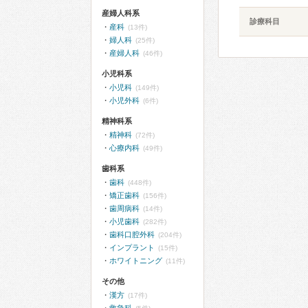
産婦人科系
診療科目
産科
(13件)
婦人科
(25件)
産婦人科
(46件)
小児科系
小児科
(149件)
小児外科
(6件)
精神科系
精神科
(72件)
心療内科
(49件)
歯科系
歯科
(448件)
矯正歯科
(156件)
歯周病科
(14件)
小児歯科
(282件)
歯科口腔外科
(204件)
インプラント
(15件)
ホワイトニング
(11件)
その他
漢方
(17件)