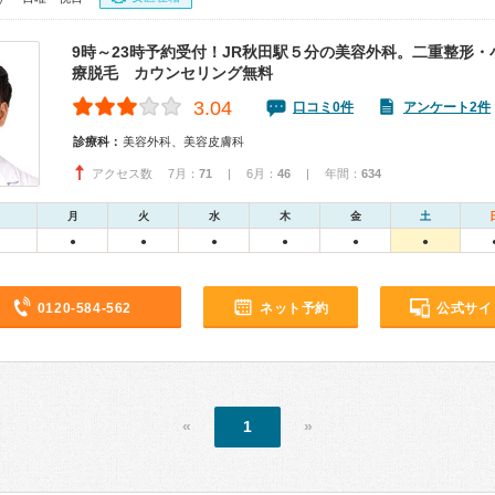
9時～23時予約受付！JR秋田駅５分の美容外科。二重整形
療脱毛 カウンセリング無料
3.04
口コミ0件
アンケート2件
診療科：
美容外科、美容皮膚科
アクセス数 7月：
71
| 6月：
46
| 年間：
634
月
火
水
木
金
土
●
●
●
●
●
●
0120-584-562
ネット予約
公式サイ
«
1
»