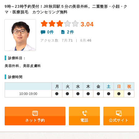
9時～23時予約受付！JR秋田駅５分の美容外科。二重整形・小顔・ク
マ・医療脱毛 カウンセリング無料
3.04
0件
2件
アクセス数 7月:
71
| 6月:
46
診療科目：
美容外科、美容皮膚科
診療時間
月
火
水
木
金
土
日
祝
10:00-19:00
ネット予約
電話
公式サイト