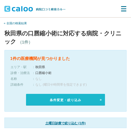
« 全国の検索結果
秋田県の口唇縮小術に対応する病院・クリニ
ック
（1件）
1件の医療機関が見つかりました
エリア・駅
秋田県
診療・治療法
口唇縮小術
名称
なし
詳細条件
なし (曜日や時間帯を指定できます)
条件変更・絞り込み
土曜日診療で絞り込む (1件)