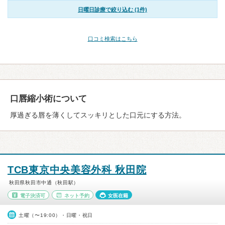
日曜日診療で絞り込む (1件)
口コミ検索はこちら
口唇縮小術について
厚過ぎる唇を薄くしてスッキリとした口元にする方法。
TCB東京中央美容外科 秋田院
秋田県秋田市中通（秋田駅）
電子決済可
ネット予約
女医在籍
土曜（〜19:00）・日曜・祝日