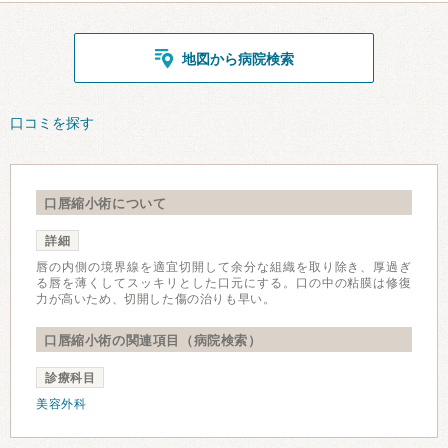
地図から病院検索
口コミを探す
口唇縮小術について
詳細
唇の内側の境界線を適宜切開して余分な組織を取り除き、厚過ぎ
る唇を薄くしてスッキリとした口元にする。口の中の粘膜は修復
力が高いため、切開した傷の治りも早い。
口唇縮小術の関連項目（病院検索）
診療科目
美容外科