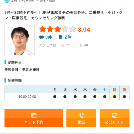
土曜（〜19:00）・日曜・祝日
9時～23時予約受付！JR秋田駅５分の美容外科。二重整形・小顔・ク
マ・医療脱毛 カウンセリング無料
3.04
0件
2件
アクセス数 7月:
71
| 6月:
46
診療科目：
美容外科、美容皮膚科
診療時間
月
火
水
木
金
土
日
祝
10:00-19:00
ネット予約
電話
公式サイト