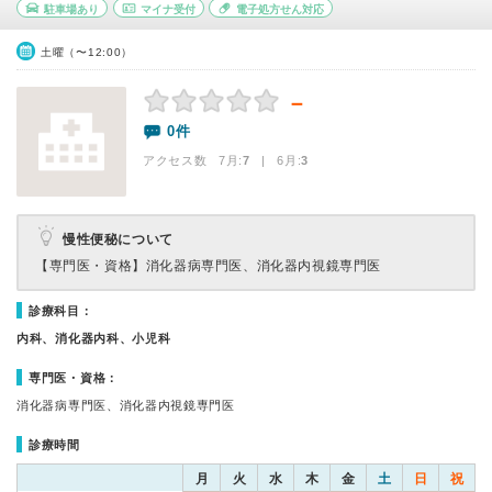
駐車場あり
マイナ受付
電子処方せん対応
土曜（〜12:00）
－
0件
アクセス数 7月:
7
| 6月:
3
慢性便秘について
【専門医・資格】
消化器病専門医、消化器内視鏡専門医
診療科目：
内科、消化器内科、小児科
専門医・資格：
消化器病専門医、消化器内視鏡専門医
診療時間
月
火
水
木
金
土
日
祝