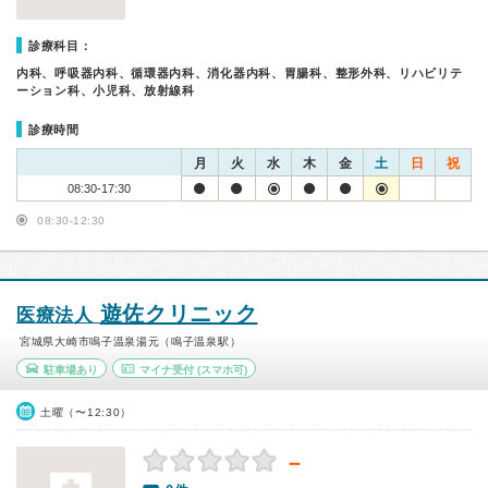
診療科目：
内科、呼吸器内科、循環器内科、消化器内科、胃腸科、整形外科、リハビリテ
ーション科、小児科、放射線科
診療時間
月
火
水
木
金
土
日
祝
08:30-17:30
08:30-12:30
遊佐クリニック
医療法人
宮城県大崎市鳴子温泉湯元（鳴子温泉駅）
駐車場あり
マイナ受付
(スマホ可)
土曜（〜12:30）
－