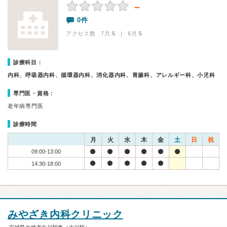
－
0件
アクセス数 7月:
5
| 6月:
5
診療科目：
内科、呼吸器内科、循環器内科、消化器内科、胃腸科、アレルギー科、小児科
専門医・資格：
老年病専門医
診療時間
月
火
水
木
金
土
日
祝
09:00-13:00
14:30-18:00
みやざき内科クリニック