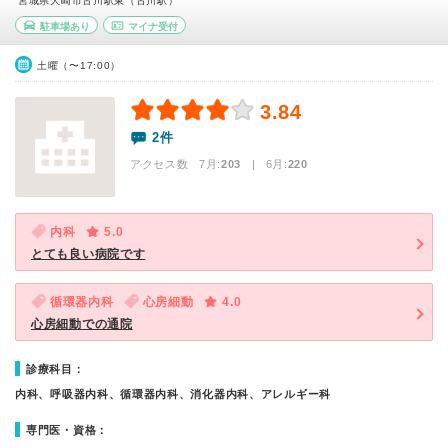
宮城県大崎市古川駅東（古川駅）
駐車場あり
マイナ受付
土曜（〜17:00）
3.84
2件
アクセス数 7月:
203
| 6月:
220
内科
5.0
とても良い病院です
循環器内科
心房細動
4.0
心房細動での通院
診療科目：
内科、呼吸器内科、循環器内科、消化器内科、アレルギー科
専門医・資格：