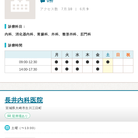
0件
アクセス数 7月:
10
| 6月:
9
診療科目：
内科、消化器内科、胃腸科、外科、整形外科、肛門科
診療時間
月
火
水
木
金
土
日
祝
09:00-12:30
14:00-17:30
長井内科医院
宮城県大崎市古川三日町
駐車場あり
土曜（〜13:00）