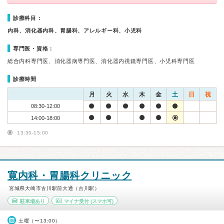
診療科目：
内科、消化器内科、胃腸科、アレルギー科、小児科
専門医・資格：
総合内科専門医、消化器病専門医、消化器内視鏡専門医、小児科専門医
診療時間
月
火
水
木
金
土
日
祝
08:30-12:00
14:00-18:00
13:30-15:00
寛内科・胃腸科クリニック
宮城県大崎市古川駅前大通（古川駅）
駐車場あり
マイナ受付
(スマホ可)
土曜（〜13:00）