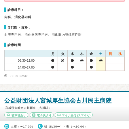
診療科目：
内科、消化器内科
専門医・資格：
血液専門医、消化器病専門医、消化器内視鏡専門医
診療時間
月
火
水
木
金
土
日
祝
08:30-12:00
14:00-17:00
08:30-12:30
公益財団法人宮城厚生協会古川民主病院
宮城県大崎市古川駅東（古川駅）
駐車場あり
電子決済可
マイナ受付
(スマホ可)
土曜（〜17:00）
朝（8:30〜）・夜（〜20:00）