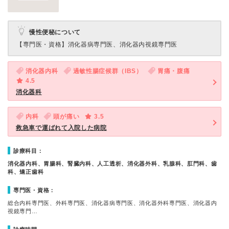
慢性便秘について
【専門医・資格】
消化器病専門医、消化器内視鏡専門医
消化器内科
過敏性腸症候群（IBS）
胃痛・腹痛
4.5
消化器科
内科
頭が痛い
3.5
救急車で運ばれて入院した病院
診療科目：
消化器内科、胃腸科、腎臓内科、人工透析、消化器外科、乳腺科、肛門科、歯
科、矯正歯科
専門医・資格：
総合内科専門医、外科専門医、消化器病専門医、消化器外科専門医、消化器内
視鏡専門…