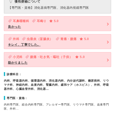
慢性便秘について
【専門医・資格】
消化器病専門医、消化器内視鏡専門医
耳鼻咽喉科
耳鳴り
5.0
良かった
外科
虫垂炎（盲腸炎）
胃痛・腹痛
5.0
キレイ、丁寧でした。
小児科
腹痛・吐き気・嘔吐（子供）
5.0
助かりました
診療科目：
内科、呼吸器内科、循環器内科、消化器内科、内分泌代謝科、糖尿病科、リウ
マチ科、神経内科、血液内科、腎臓内科、緩和ケア（ホスピス）、外科、呼吸
器外科、心臓血管外科、消化器…
専門医・資格：
内科専門医、総合内科専門医、アレルギー専門医、リウマチ専門医、血液専門
医、外科…