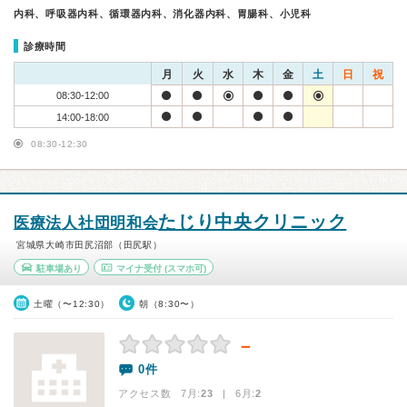
内科、呼吸器内科、循環器内科、消化器内科、胃腸科、小児科
診療時間
月
火
水
木
金
土
日
祝
08:30-12:00
14:00-18:00
08:30-12:30
たじり中央クリニック
医療法人社団明和会
宮城県大崎市田尻沼部（田尻駅）
駐車場あり
マイナ受付
(スマホ可)
土曜（〜12:30）
朝（8:30〜）
－
0件
アクセス数 7月:
23
| 6月:
2