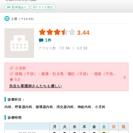
駐車場あり
マイナ受付
土曜（〜12:00）
3.44
1件
アクセス数 7月:
36
| 6月:
32
小児科
発熱（子供）・腹痛・吐き気・嘔吐（子供）・発疹（子供）・下痢（子供）
5.0
先生も看護師さんたちも優しい
診療科目：
内科、呼吸器内科、循環器内科、消化器内科、神経内科、小児科
診療時間
月
火
水
木
金
土
日
祝