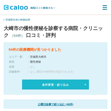
« 宮城県全体の検索結果
大崎市の慢性便秘を診察する病院・クリニッ
ク
口コミ・評判
（54件）
54件の医療機関が見つかりました
エリア・駅
宮城県大崎市
病気
慢性便秘
名称
なし
詳細条件
なし (曜日や時間帯を指定できます)
条件変更・絞り込み
土曜日診療で絞り込む (46件)