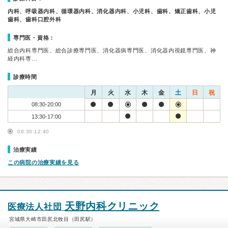
内科、呼吸器内科、循環器内科、消化器内科、小児科、歯科、矯正歯科、小児
歯科、歯科口腔外科
専門医・資格：
総合内科専門医、総合診療専門医、消化器病専門医、消化器内視鏡専門医、神
経内科専…
診療時間
月
火
水
木
金
土
日
祝
08:30-20:00
13:30-17:00
08:30-12:40
治療実績
この病院の治療実績を見る
天野内科クリニック
医療法人社団
宮城県大崎市田尻北牧目（田尻駅）