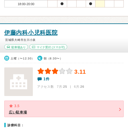
18:00-20:00
伊藤内科小児科医院
宮城県大崎市古川小泉
駐車場あり
マイナ受付
(スマホ可)
土曜（〜12:30）
朝（8:30〜）
3.11
1件
アクセス数 7月:
25
| 6月:
26
3.5
広い駐車場
診療科目：