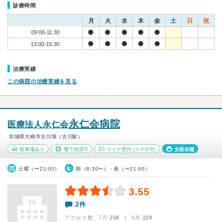
診療時間
月
火
水
木
金
土
日
祝
09:00-11:30
13:00-15:30
治療実績
この病院の治療実績を見る
永仁会病院
医療法人永仁会
宮城県大崎市古川旭（古川駅）
駐車場あり
電子決済可
マイナ受付
(スマホ可)
女医在籍
土曜（〜21:00）
朝（8:30〜）・夜（〜21:00）
3.55
2件
アクセス数 7月:
258
| 6月:
228