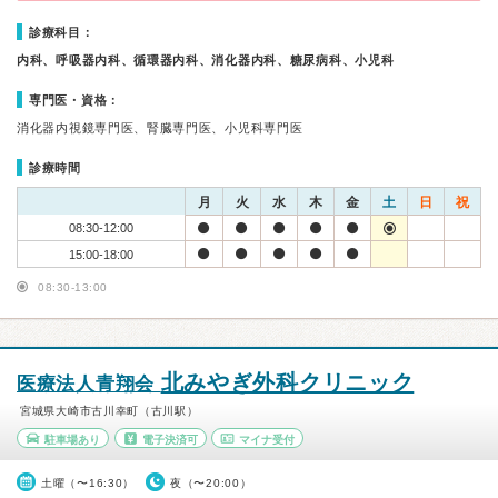
診療科目：
内科、呼吸器内科、循環器内科、消化器内科、糖尿病科、小児科
専門医・資格：
消化器内視鏡専門医、腎臓専門医、小児科専門医
診療時間
月
火
水
木
金
土
日
祝
08:30-12:00
15:00-18:00
08:30-13:00
北みやぎ外科クリニック
医療法人青翔会
宮城県大崎市古川幸町（古川駅）
駐車場あり
電子決済可
マイナ受付
土曜（〜16:30）
夜（〜20:00）