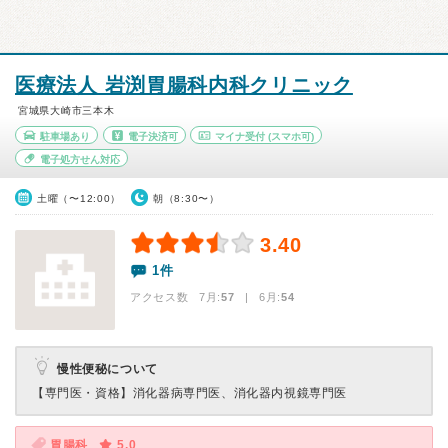
医療法人 岩渕胃腸科内科クリニック
宮城県大崎市三本木
駐車場あり
電子決済可
マイナ受付
(スマホ可)
電子処方せん対応
土曜（〜12:00）
朝（8:30〜）
3.40
1件
アクセス数 7月:
57
| 6月:
54
慢性便秘について
【専門医・資格】
消化器病専門医、消化器内視鏡専門医
胃腸科
5.0