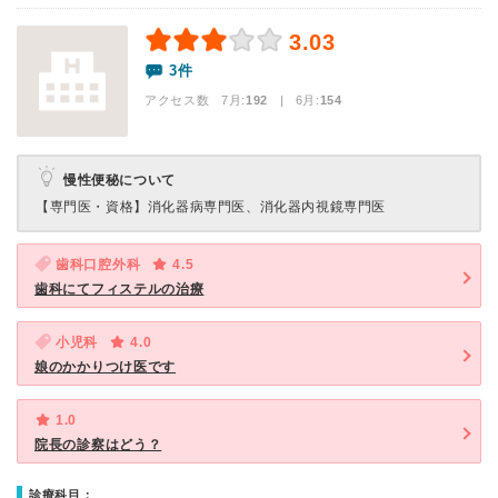
3.03
3件
アクセス数 7月:
192
| 6月:
154
慢性便秘について
【専門医・資格】
消化器病専門医、消化器内視鏡専門医
歯科口腔外科
4.5
歯科にてフィステルの治療
小児科
4.0
娘のかかりつけ医です
1.0
院長の診察はどう？
診療科目：