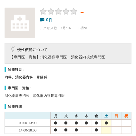
－
0件
アクセス数 7月:
16
| 6月:
8
慢性便秘について
【専門医・資格】
消化器病専門医、消化器内視鏡専門医
診療科目：
内科、消化器内科、胃腸科
専門医・資格：
消化器病専門医、消化器内視鏡専門医
診療時間
月
火
水
木
金
土
日
祝
09:00-13:00
14:00-18:00