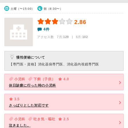
土曜（〜15:00）
朝（8:30〜）
2.86
4件
アクセス数 7月:
129
| 6月:
102
慢性便秘について
【専門医・資格】
消化器病専門医、消化器内視鏡専門医
小児科
下痢（子供）
4.0
休日診療に行った時の小児科
3.5
さっぱりとした対応です
小児科
吐き気・嘔吐
2.5
泣きました。