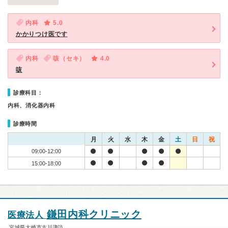
内科
5.0
かかりつけ医です
内科
咳（セキ）
4.0
咳
診療科目：
内科、消化器内科
診療時間
月
火
水
木
金
土
日
祝
09:00-12:00
15:00-18:00
鎌田内科クリニック
医療法人
宮城県大崎市古川諏訪