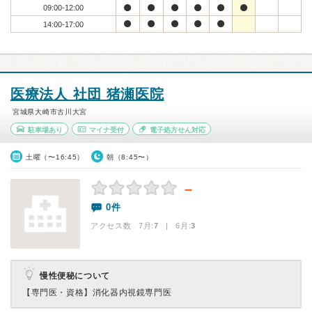
09:00-12:00
14:00-17:00
医療法人 社団 猪瀬医院
宮城県大崎市古川大宮
駐車場あり
マイナ受付
電子処方せん対応
土曜（〜16:45）
朝（8:45〜）
－
0件
アクセス数 7月:
7
| 6月:
3
慢性便秘について
【専門医・資格】
消化器内視鏡専門医