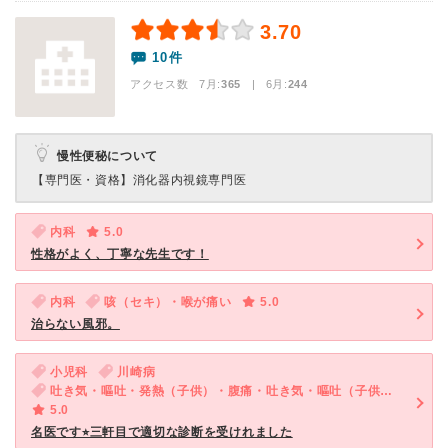
3.70
10件
アクセス数 7月:
365
| 6月:
244
慢性便秘について
【専門医・資格】
消化器内視鏡専門医
内科
5.0
性格がよく、丁寧な先生です！
内科
咳（セキ）・喉が痛い
5.0
治らない風邪。
小児科
川崎病
吐き気・嘔吐・発熱（子供）・腹痛・吐き気・嘔吐（子供）・咳・呼吸困難（子供）
5.0
名医です⭐︎三軒目で適切な診断を受けれました