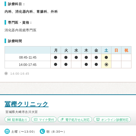
診療科目：
内科、消化器内科、胃腸科、外科
専門医・資格：
消化器内視鏡専門医
診療時間
月
火
水
木
金
土
日
祝
08:45-11:45
14:00-17:45
14:00-16:45
冨樫クリニック
宮城県大崎市古川大宮
駐車場あり
マイナ受付
電子処方せん対応
オンライン診療対応
土曜（〜13:00）
朝（8:30〜）