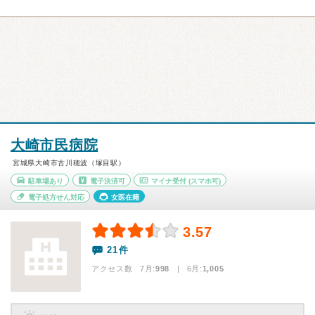
大崎市民病院
宮城県大崎市古川穂波（塚目駅）
駐車場あり
電子決済可
マイナ受付
(スマホ可)
電子処方せん対応
女医在籍
3.57
21件
アクセス数 7月:
998
| 6月:
1,005