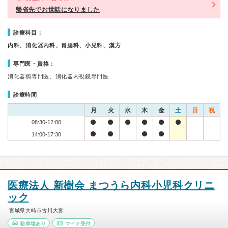
帰省先でお世話になりました
診療科目：
内科、消化器内科、胃腸科、小児科、漢方
専門医・資格：
消化器病専門医、消化器内視鏡専門医
診療時間
月
火
水
木
金
土
日
祝
08:30-12:00
14:00-17:30
医療法人 新樹会 まつうら内科小児科クリニ
ック
宮城県大崎市古川大宮
駐車場あり
マイナ受付