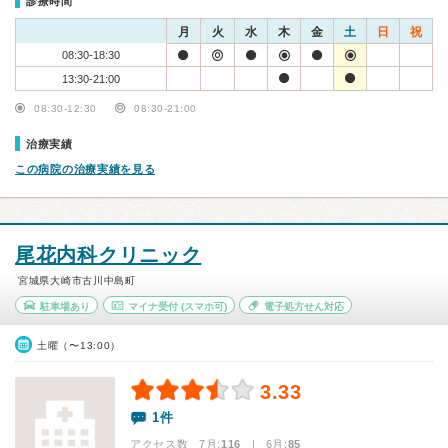
診療時間
月
火
水
木
金
土
日
祝
08:30-18:30
13:30-21:00
08:30-12:30
08:30-21:00
治療実績
この病院の治療実績を見る
尾花内科クリニック
宮城県大崎市古川中島町
駐車場あり
マイナ受付
(スマホ可)
電子処方せん対応
土曜（〜13:00）
3.33
1件
アクセス数 7月:
116
| 6月:
85