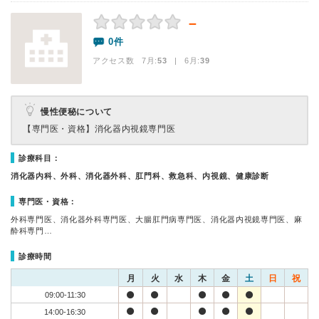
－
0件
アクセス数 7月:
53
| 6月:
39
慢性便秘について
【専門医・資格】
消化器内視鏡専門医
診療科目：
消化器内科、外科、消化器外科、肛門科、救急科、内視鏡、健康診断
専門医・資格：
外科専門医、消化器外科専門医、大腸肛門病専門医、消化器内視鏡専門医、麻
酔科専門…
診療時間
月
火
水
木
金
土
日
祝
09:00-11:30
14:00-16:30