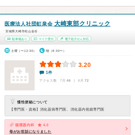
大崎東部クリニック
医療法人社団虹泉会
宮城県大崎市松山金谷
駐車場あり
マイナ受付
電子処方せん対応
土曜（〜12:30）
朝（8:30〜）
3.20
1件
アクセス数 7月:
46
| 6月:
72
慢性便秘について
【専門医・資格】
消化器病専門医、消化器内視鏡専門医
循環器内科
4.0
母がお世話になりました