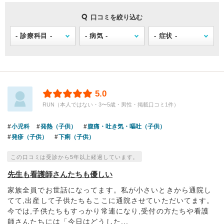
口コミを絞り込む
5.0
RUN（本人ではない・3〜5歳・男性・掲載口コミ1件）
小児科
発熱（子供）
腹痛・吐き気・嘔吐（子供）
発疹（子供）
下痢（子供）
この口コミは受診から5年以上経過しています。
先生も看護師さんたちも優しい
家族全員でお世話になってます。私が小さいときから通院し
てて,出産して子供たちもここに通院させていただいてます。
今では,子供たちもすっかり常連になり,受付の方たちや看護
師さんたちには「今日はどうした...