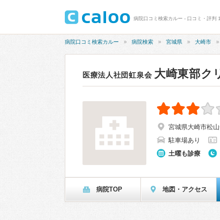
病院口コミ検索カルー - 口コミ・評判 1
病院口コミ検索カルー
病院検索
宮城県
大崎市
大崎東部ク
医療法人社団虹泉会
宮城県大崎市松山
駐車場あり
土曜も診療
病院TOP
地図・アクセス