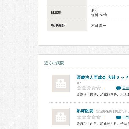
あり
駐車場
無料: 62台
管理医師
村田 慶一
近くの病院
医療法人而成会 大崎ミッ
谷)
－
口コ
熱海医院
(宮城県遠田郡美里町素
－
口コ
診療科：内科、消化器内科、予防