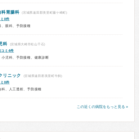
内科胃腸科
(宮城県遠田郡美里町藤ケ崎町)
ミ0件
科、眼科、予防接種
児科
(宮城県大崎市松山千石)
口コミ4件
、小児科、予防接種、健康診断
クリニック
(宮城県遠田郡美里町牛飼)
ミ0件
内科、人工透析、予防接種
この近くの病院をもっと見る »