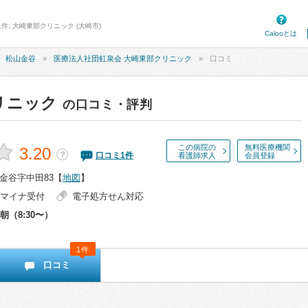
件: 大崎東部クリニック (大崎市)
Calooとは
松山金谷
医療法人社団虹泉会 大崎東部クリニック
口コミ
リニック
の口コミ・評判
この病院の
無料医療機関
3.20
？
口コミ
1
件
看護師求人
会員登録
金谷字中田83
【
地図
】
マイナ受付
電子処方せん対応
朝（8:30〜）
1件
口コミ