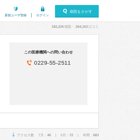
病院をさがす
新規ユーザ登録
ログイン
182,226
病院・
264,163
口コミ
この医療機関への問い合わせ
0229-55-2511
アクセス数 7月：
46
| 6月：
72
| 年間：
683