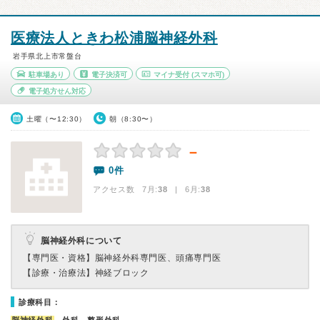
医療法人ときわ松浦脳神経外科
岩手県北上市常盤台
駐車場あり
電子決済可
マイナ受付
(スマホ可)
電子処方せん対応
土曜（〜12:30）
朝（8:30〜）
－
0件
アクセス数 7月:
38
| 6月:
38
脳神経外科について
【専門医・資格】
脳神経外科専門医、頭痛専門医
【診療・治療法】
神経ブロック
診療科目：