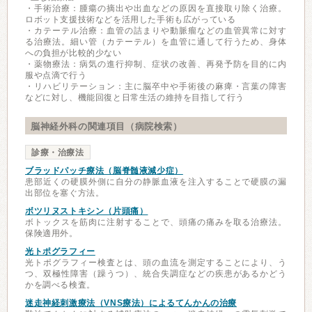
・手術治療：腫瘍の摘出や出血などの原因を直接取り除く治療。
ロボット支援技術などを活用した手術も広がっている
・カテーテル治療：血管の詰まりや動脈瘤などの血管異常に対す
る治療法。細い管（カテーテル）を血管に通して行うため、身体
への負担が比較的少ない
・薬物療法：病気の進行抑制、症状の改善、再発予防を目的に内
服や点滴で行う
・リハビリテーション：主に脳卒中や手術後の麻痺・言葉の障害
などに対し、機能回復と日常生活の維持を目指して行う
脳神経外科の関連項目（病院検索）
診療・治療法
ブラッドパッチ療法（脳脊髄液減少症）
患部近くの硬膜外側に自分の静脈血液を注入することで硬膜の漏
出部位を塞ぐ方法。
ボツリヌストキシン（片頭痛）
ボトックスを筋肉に注射することで、頭痛の痛みを取る治療法。
保険適用外。
光トポグラフィー
光トポグラフィー検査とは、頭の血流を測定することにより、う
つ、双極性障害（躁うつ）、統合失調症などの疾患があるかどう
かを調べる検査。
迷走神経刺激療法（VNS療法）によるてんかんの治療