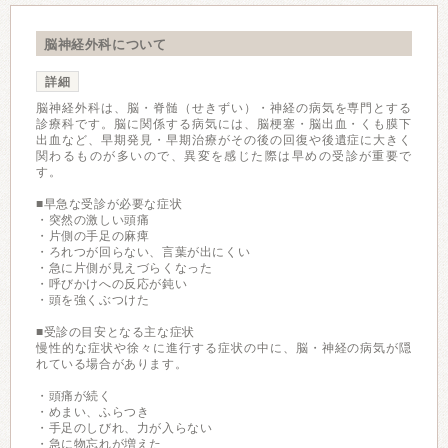
脳神経外科について
詳細
脳神経外科は、脳・脊髄（せきずい）・神経の病気を専門とする
診療科です。脳に関係する病気には、脳梗塞・脳出血・くも膜下
出血など、早期発見・早期治療がその後の回復や後遺症に大きく
関わるものが多いので、異変を感じた際は早めの受診が重要で
す。
■早急な受診が必要な症状
・突然の激しい頭痛
・片側の手足の麻痺
・ろれつが回らない、言葉が出にくい
・急に片側が見えづらくなった
・呼びかけへの反応が鈍い
・頭を強くぶつけた
■受診の目安となる主な症状
慢性的な症状や徐々に進行する症状の中に、脳・神経の病気が隠
れている場合があります。
・頭痛が続く
・めまい、ふらつき
・手足のしびれ、力が入らない
・急に物忘れが増えた