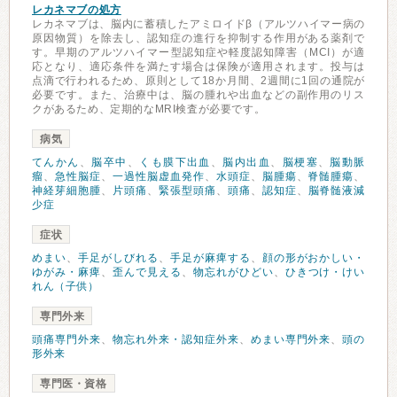
レカネマブの処方
レカネマブは、脳内に蓄積したアミロイドβ（アルツハイマー病の
原因物質）を除去し、認知症の進行を抑制する作用がある薬剤で
す。早期のアルツハイマー型認知症や軽度認知障害（MCI）が適
応となり、適応条件を満たす場合は保険が適用されます。投与は
点滴で行われるため、原則として18か月間、2週間に1回の通院が
必要です。また、治療中は、脳の腫れや出血などの副作用のリス
クがあるため、定期的なMRI検査が必要です。
病気
てんかん
、
脳卒中
、
くも膜下出血
、
脳内出血
、
脳梗塞
、
脳動脈
瘤
、
急性脳症
、
一過性脳虚血発作
、
水頭症
、
脳腫瘍
、
脊髄腫瘍
、
神経芽細胞腫
、
片頭痛
、
緊張型頭痛
、
頭痛
、
認知症
、
脳脊髄液減
少症
症状
めまい
、
手足がしびれる
、
手足が麻痺する
、
顔の形がおかしい・
ゆがみ・麻痺
、
歪んで見える
、
物忘れがひどい
、
ひきつけ・けい
れん（子供）
専門外来
頭痛専門外来
、
物忘れ外来・認知症外来
、
めまい専門外来
、
頭の
形外来
専門医・資格