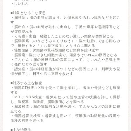
・けいれん
■対象となる主な疾患
・脳梗塞：脳の血管が詰まり、片側麻痺やろれつ障害などを起こ
す
・脳出血：脳の血管が破れて出血し、手足の麻痺や意識障害など
が突然現れる
・くも膜下出血：経験したことのない激しい頭痛が突然起こる
・脳動脈瘤（のうどうみゃくりゅう）：脳の動脈にできる膨らみ
で、破裂すると「くも膜下出血」となり命に関わる
・慢性頭痛：片頭痛や緊張型頭痛など頭痛を繰り返す
・脳腫瘍：脳にできた細胞の塊で、頭痛やけいれんの原因となる
・てんかん：脳の神経活動の異常によって、けいれんや意識を失
う発作などを繰り返す
・認知症：脳の神経細胞が傷つくなどの要因により、判断力や記
憶が低下し、日常生活に支障をきたす
■対応する主な検査
・頭部CT検査：X線を使って脳を撮影し、出血や骨折などを確認
する
・MRI／MRA検査：磁気を使って脳や血管の状態を詳しく撮影
し、脳梗塞、脳腫瘍、脳動脈瘤などを調べる
・脳波検査：脳の電気的な活動を調べ、てんかんなどの診断に役
立てる
・頚部超音波検査：超音波を用いて、頚動脈の動脈硬化の程度や
血栓の有無を調べる
■主な治療法