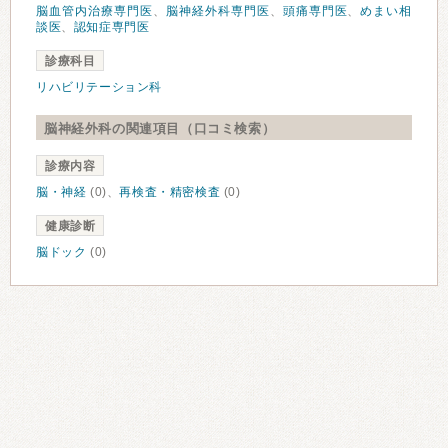
脳血管内治療専門医
、
脳神経外科専門医
、
頭痛専門医
、
めまい相
談医
、
認知症専門医
診療科目
リハビリテーション科
脳神経外科の関連項目（口コミ検索）
診療内容
脳・神経
(0)、
再検査・精密検査
(0)
健康診断
脳ドック
(0)