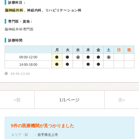
診療科目：
脳神経外科
、神経内科、リハビリテーション科
専門医・資格：
脳神経外科専門医
診療時間
月
火
水
木
金
土
日
祝
09:00-12:00
14:00-18:00
09:00-13:00
«前
1/1ページ
次»
5件の医療機関が見つかりました
エリア・駅
岩手県北上市