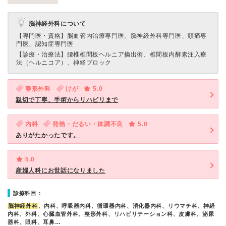
脳神経外科について
【専門医・資格】
脳血管内治療専門医、脳神経外科専門医、頭痛専
門医、認知症専門医
【診療・治療法】
腰椎椎間板ヘルニア摘出術、椎間板内酵素注入療
法（ヘルニコア）、神経ブロック
整形外科
けが
5.0
親切で丁寧、手術からリハビリまで
内科
発熱・だるい・体調不良
5.0
ありがたかったです。
5.0
産婦人科にお世話になりました
診療科目：
脳神経外科
、内科、呼吸器内科、循環器内科、消化器内科、リウマチ科、神経
内科、外科、心臓血管外科、整形外科、リハビリテーション科、皮膚科、泌尿
器科、眼科、耳鼻…