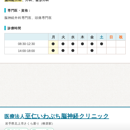
脳神経外科
、外科、整形外科
専門医・資格：
脳神経外科専門医、頭痛専門医
診療時間
月
火
水
木
金
土
日
祝
08:30-12:30
14:00-18:00
至仁いわぶち脳神経クリニック
医療法人
岩手県北上市さくら通り（柳原駅）