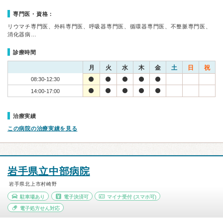
専門医・資格：
リウマチ専門医、外科専門医、呼吸器専門医、循環器専門医、不整脈専門医、
消化器病…
診療時間
月
火
水
木
金
土
日
祝
08:30-12:30
14:00-17:00
治療実績
この病院の治療実績を見る
岩手県立中部病院
岩手県北上市村崎野
駐車場あり
電子決済可
マイナ受付
(スマホ可)
電子処方せん対応