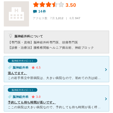
3.50
14件
アクセス数 7月:
1,012
| 6月:
947
脳神経外科について
【専門医・資格】
脳神経外科専門医、頭痛専門医
【診療・治療法】
腰椎椎間板ヘルニア摘出術、神経ブロック
脳神経外科の口コミ
脳神経外科
4.5
混んでます。
この岩手県立中部病院は、大きい病院なので、初めての方は紹介状や予約が必ず必要になります。私は、脳神経外科に定期的に行く検査に行きました。先生は、岩手医科大学附属病院から来ている先生です。先生も看護師さ
脳神経外科の口コミ
脳神経外科
3.0
予約しても待ち時間が長いです。
ここの病院は大きい病院なので、予約しても待ち時間が長く呼ばれるまで１時間前後かかります。ここの病院には、主人の付き添いで、行ったのですが待ち時間が長く子供は飽きてしまい大はま変でした。周りの子供達も飽