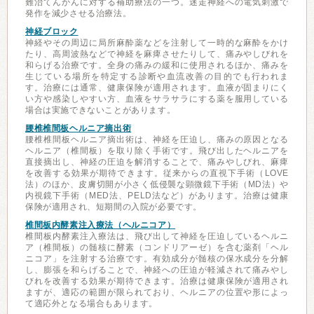
難治てんかんに対する補助療法の一つ。迷走神経への電気刺激で
発作を減少させる治療法。
神経ブロック
神経やその周辺に局所麻酔薬などを注射して一時的な麻酔をかけ
たり、高周波熱などで神経を麻痺させたりして、痛みやしびれを
和らげる治療です。全身の痛みの緩和に使用されるほか、痛みを
生じている場所を特定する診断や血流改善の目的でも行われま
す。治療には通常、健康保険が適用されます。血液が固まりにく
い方や感染しやすい方、血液をサラサラにする薬を服用している
場合は実施できないことがあります。
腰椎椎間板ヘルニア摘出術
腰椎椎間板ヘルニア摘出術は、神経を圧迫し、痛みの原因となる
ヘルニア（椎間板）を取り除く手術です。飛び出したヘルニアを
直接摘出し、神経の圧迫を解消することで、痛みやしびれ、麻痺
を改善する効果が期待できます。従来からの直視下手術（LOVE
法）のほか、皮膚切開が小さく低侵襲な顕微鏡下手術（MD法）や
内視鏡下手術（MED法、PELD法など）があります。治療は健康
保険が適用され、短期間の入院が必要です。
椎間板内酵素注入療法（ヘルニコア）
椎間板内酵素注入療法は、飛び出して神経を圧迫しているヘルニ
ア（椎間板）の髄核に酵素（コンドリアーゼ）を含む薬剤「ヘル
ニコア」を注射する治療です。有効成分が髄核の保水成分を分解
し、膨張を和らげることで、神経への圧迫が軽減されて痛みやし
びれを改善する効果が期待できます。治療は健康保険が適用され
ますが、適応の範囲が限られており、ヘルニアの位置や形によっ
て適応外となる場合もあります。