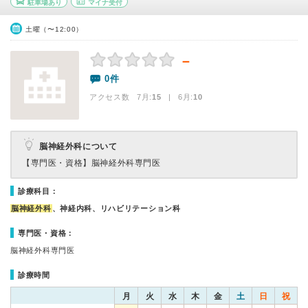
駐車場あり
マイナ受付
土曜（〜12:00）
－
0件
アクセス数 7月:
15
| 6月:
10
脳神経外科について
【専門医・資格】
脳神経外科専門医
診療科目：
脳神経外科
、神経内科、リハビリテーション科
専門医・資格：
脳神経外科専門医
診療時間
月
火
水
木
金
土
日
祝