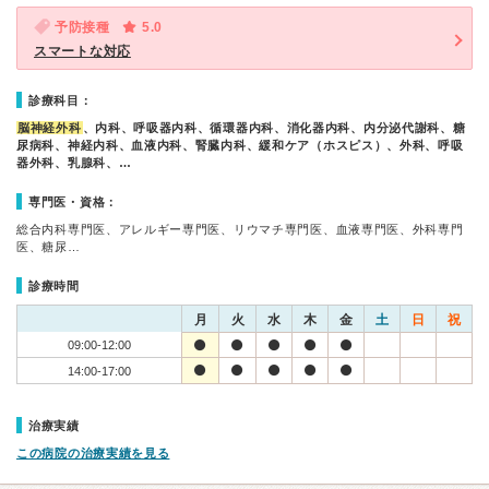
予防接種
5.0
スマートな対応
診療科目：
脳神経外科
、内科、呼吸器内科、循環器内科、消化器内科、内分泌代謝科、糖
尿病科、神経内科、血液内科、腎臓内科、緩和ケア（ホスピス）、外科、呼吸
器外科、乳腺科、…
専門医・資格：
総合内科専門医、アレルギー専門医、リウマチ専門医、血液専門医、外科専門
医、糖尿…
診療時間
月
火
水
木
金
土
日
祝
09:00-12:00
14:00-17:00
治療実績
この病院の治療実績を見る