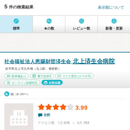
5
件の検索結果
表示順について
標準
★の数
レビュー数
新着・更新
北上済生会病院
社会福祉法人恩賜財団済生会
岩手県北上市九年橋（北上駅、柳原駅）
駐車場あり
電子決済可
マイナ受付
(スマホ可)
オンライン診療対応
女医在籍
朝（8:30〜）
3.99
8件
アクセス数 7月:
676
| 6月:
793