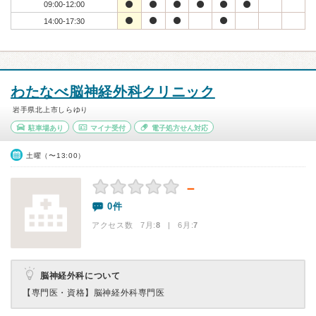
09:00-12:00
14:00-17:30
わたなべ脳神経外科クリニック
岩手県北上市しらゆり
駐車場あり
マイナ受付
電子処方せん対応
土曜（〜13:00）
－
0件
アクセス数 7月:
8
| 6月:
7
脳神経外科について
【専門医・資格】
脳神経外科専門医