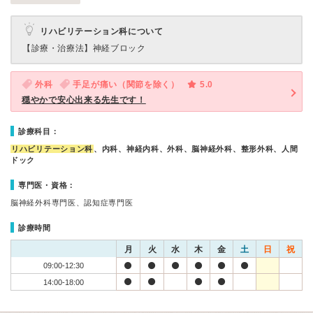
リハビリテーション科について
【診療・治療法】
神経ブロック
外科
手足が痛い（関節を除く）
5.0
穏やかで安心出来る先生です！
診療科目：
リハビリテーション科
、内科、神経内科、外科、脳神経外科、整形外科、人間
ドック
専門医・資格：
脳神経外科専門医、認知症専門医
診療時間
月
火
水
木
金
土
日
祝
09:00-12:30
14:00-18:00