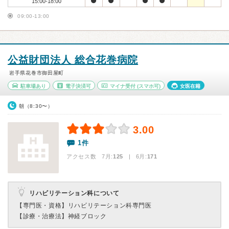
15:00-18:00
09:00-13:00
公益財団法人 総合花巻病院
岩手県花巻市御田屋町
駐車場あり
電子決済可
マイナ受付
(スマホ可)
女医在籍
朝（8:30〜）
3.00
1件
アクセス数 7月:
125
| 6月:
171
リハビリテーション科について
【専門医・資格】
リハビリテーション科専門医
【診療・治療法】
神経ブロック