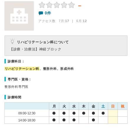
－
0件
アクセス数 7月:
17
| 6月:
12
リハビリテーション科について
【診療・治療法】
神経ブロック
診療科目：
リハビリテーション科
、整形外科、形成外科
専門医・資格：
整形外科専門医
診療時間
月
火
水
木
金
土
日
祝
09:00-12:30
14:00-18:00