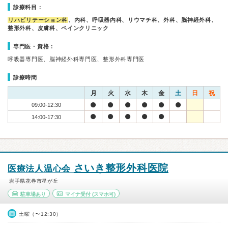
診療科目：
リハビリテーション科
、内科、呼吸器内科、リウマチ科、外科、脳神経外科、
整形外科、皮膚科、ペインクリニック
専門医・資格：
呼吸器専門医、脳神経外科専門医、整形外科専門医
診療時間
月
火
水
木
金
土
日
祝
09:00-12:30
14:00-17:30
さいき整形外科医院
医療法人温心会
岩手県花巻市星が丘
駐車場あり
マイナ受付
(スマホ可)
土曜（〜12:30）