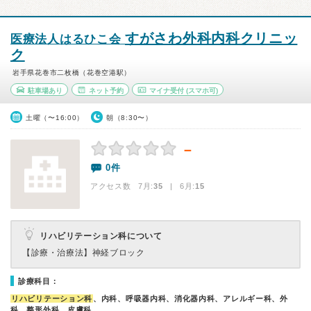
すがさわ外科内科クリニッ
医療法人はるひこ会
ク
岩手県花巻市二枚橋（花巻空港駅）
駐車場あり
ネット予約
マイナ受付
(スマホ可)
土曜（〜16:00）
朝（8:30〜）
－
0件
アクセス数 7月:
35
| 6月:
15
リハビリテーション科について
【診療・治療法】
神経ブロック
診療科目：
リハビリテーション科
、内科、呼吸器内科、消化器内科、アレルギー科、外
科、整形外科、皮膚科