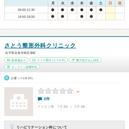
月
火
水
木
金
土
日
祝
09:00-12:30
14:00-18:00
さとう整形外科クリニック
岩手県花巻市御田屋町
駐車場あり
マイナ受付
(スマホ可)
電子処方せん対応
オンライン診療対応
土曜（〜18:00）
－
0件
アクセス数 7月:
25
| 6月:
28
リハビリテーション科について