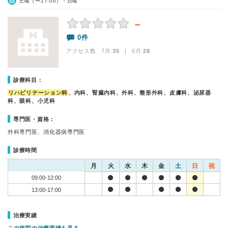
土曜（〜17:00）・日曜
－
0件
アクセス数 7月:
35
| 6月:
28
診療科目：
リハビリテーション科
、内科、腎臓内科、外科、整形外科、皮膚科、泌尿器
科、眼科、小児科
専門医・資格：
外科専門医、消化器病専門医
診療時間
月
火
水
木
金
土
日
祝
09:00-12:00
13:00-17:00
治療実績