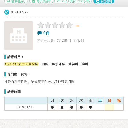
駐車場あり
電子決済可
マイナ受付
(スマホ可)
女医在籍
朝（8:30〜）
－
0件
アクセス数 7月:
35
| 6月:
33
診療科目：
リハビリテーション科
、内科、整形外科、精神科、歯科
専門医・資格：
神経内科専門医、認知症専門医、精神科専門医
診療時間
月
火
水
木
金
土
日
祝
08:30-17:15