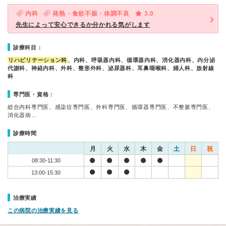
内科
発熱・食欲不振・体調不良
3.0
先生によって安心できるか分かれる気がします
診療科目：
リハビリテーション科
、内科、呼吸器内科、循環器内科、消化器内科、内分泌
代謝科、神経内科、外科、整形外科、泌尿器科、耳鼻咽喉科、婦人科、放射線
科
専門医・資格：
総合内科専門医、感染症専門医、外科専門医、循環器専門医、不整脈専門医、
消化器病…
診療時間
月
火
水
木
金
土
日
祝
08:30-11:30
13:00-15:30
治療実績
この病院の治療実績を見る