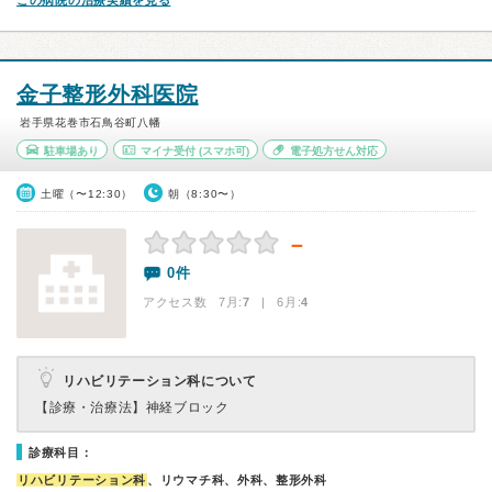
この病院の治療実績を見る
金子整形外科医院
岩手県花巻市石鳥谷町八幡
駐車場あり
マイナ受付
(スマホ可)
電子処方せん対応
土曜（〜12:30）
朝（8:30〜）
－
0件
アクセス数 7月:
7
| 6月:
4
リハビリテーション科について
【診療・治療法】
神経ブロック
診療科目：
リハビリテーション科
、リウマチ科、外科、整形外科