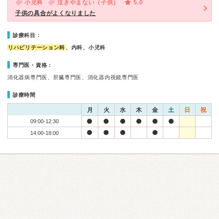
小児科
泣きやまない（子供）
5.0
子供の具合がよくなりました
診療科目：
リハビリテーション科
、内科、小児科
専門医・資格：
消化器病専門医、肝臓専門医、消化器内視鏡専門医
診療時間
月
火
水
木
金
土
日
祝
09:00-12:30
14:00-18:00