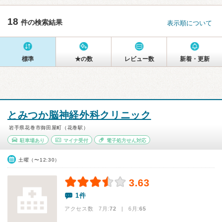
18
件の検索結果
表示順について
標準
★の数
レビュー数
新着・更新
とみつか脳神経外科クリニック
岩手県花巻市御田屋町（花巻駅）
駐車場あり
マイナ受付
電子処方せん対応
土曜（〜12:30）
3.63
1件
アクセス数 7月:
72
| 6月:
65