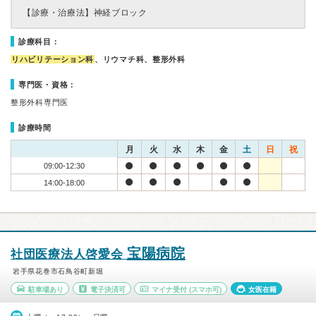
【診療・治療法】
神経ブロック
診療科目：
リハビリテーション科
、リウマチ科、整形外科
専門医・資格：
整形外科専門医
診療時間
月
火
水
木
金
土
日
祝
09:00-12:30
14:00-18:00
宝陽病院
社団医療法人啓愛会
岩手県花巻市石鳥谷町新堀
駐車場あり
電子決済可
マイナ受付
(スマホ可)
女医在籍