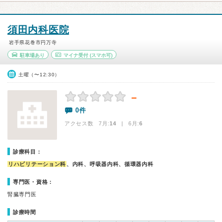
須田内科医院
岩手県花巻市円万寺
駐車場あり
マイナ受付
(スマホ可)
土曜（〜12:30）
－
0件
アクセス数 7月:
14
| 6月:
6
診療科目：
リハビリテーション科
、内科、呼吸器内科、循環器内科
専門医・資格：
腎臓専門医
診療時間