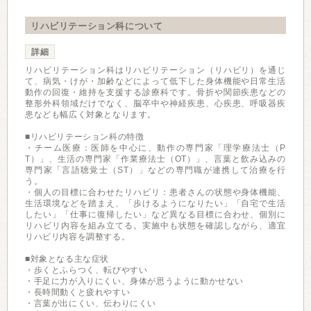
リハビリテーション科について
詳細
リハビリテーション科はリハビリテーション（リハビリ）を通じ
て、病気・けが・加齢などによって低下した身体機能や日常生活
動作の回復・維持を支援する診療科です。骨折や関節疾患などの
整形外科領域だけでなく、脳卒中や神経疾患、心疾患、呼吸器疾
患なども幅広く対象となります。
■リハビリテーション科の特徴
・チーム医療：医師を中心に、動作の専門家「理学療法士（P
T）」、生活の専門家「作業療法士（OT）」、言葉と飲み込みの
専門家「言語聴覚士（ST）」などの専門職が連携して治療を行
う。
・個人の目標に合わせたリハビリ：患者さんの状態や身体機能、
生活環境などを踏まえ、「歩けるようになりたい」「自宅で生活
したい」「仕事に復帰したい」など異なる目標に合わせ、個別に
リハビリ内容を組み立てる。実施中も状態を確認しながら、適宜
リハビリ内容を調整する。
■対象となる主な症状
・歩くとふらつく、転びやすい
・手足に力が入りにくい、身体が思うように動かせない
・長時間動くと疲れやすい
・言葉が出にくい、伝わりにくい