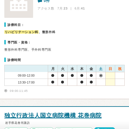
0件
アクセス数 7月:
23
| 6月:
41
診療科目：
リハビリテーション科
、整形外科
専門医・資格：
整形外科専門医、手外科専門医
診療時間
月
火
水
木
金
土
日
祝
09:00-12:00
13:30-17:00
09:00-11:45
独立行政法人国立病院機構 花巻病院
岩手県花巻市諏訪