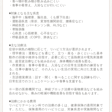
・食べ物や飲み物が飲み込みにくい
・食事や着替え、入浴などが行いにくい
■対象となる主な疾患
・脳卒中（脳梗塞、脳出血、くも膜下出血）
・運動器疾患（骨折、変形性膝関節症、腰痛症など）
・神経疾患（パーキンソン病、ALSなど）
・脊髄損傷
・心疾患（心筋梗塞、心不全など）
・呼吸器疾患（COPD、肺炎など）
■主な治療法
症状や病気の種類に応じて、リハビリ方法が選択されます。
・理学療法：運動などを通じて、立つ・座る・歩くといった基本
動作の回復や維持を目指す。必要に応じて温熱療法や電気刺激療
法、超音波治療などを組み合わせ、身体機能の改善を図る。
・作業療法：食事や着替え、入浴などの日常生活動作の練習をす
る。仕事や趣味など、その人らしい生活の実現に向けた支援も含
まれる。
・言語聴覚療法：話す・聞く・食べることに関する訓練を行い、
日常生活でのコミュニケーションや食事を支援する。
※一部の医療機関では、神経ブロック治療や薬物療法などを組み
合わせながら、痛みの軽減や機能改善を目指す場合もあります。
■治療にかかる費用
リハビリテーション科での治療の多くは、健康保険の適用対象で
す。ただし、保険適用のリハビリには、対象疾患や実施期間など