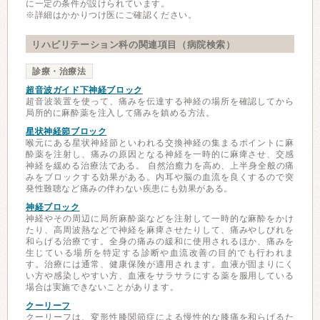
に一定の条件が設けられています。
※詳細はかかりつけ医にご確認ください。
リハビリテーション科の関連項目（病院検索）
診療・治療法
超音波ガイド下神経ブロック
超音波装置を使って、痛みを伝達する神経の場所を確認してから
局所的に麻酔薬を注入して痛みを鎮める方法。
星状神経節ブロック
喉元にある星状神経節といわれる交換神経の集まるポイントに麻
酔薬を注射し、痛みの原因となる神経を一時的に麻痺させ、交感
神経を緩める治療法である。 自然治癒力を高め、上半身全般の痛
みをブロックする効果がある。内耳や脳の血流を良くするので突
発性難聴など痛みの伴わない疾患にも効果がある。
神経ブロック
神経やその周辺に局所麻酔薬などを注射して一時的な麻酔をかけ
たり、高周波熱などで神経を麻痺させたりして、痛みやしびれを
和らげる治療です。全身の痛みの緩和に使用されるほか、痛みを
生じている場所を特定する診断や血流改善の目的でも行われま
す。治療には通常、健康保険が適用されます。血液が固まりにく
い方や感染しやすい方、血液をサラサラにする薬を服用している
場合は実施できないことがあります。
クーリーフ
クーリーフは、変形性膝関節症による慢性的な膝痛を和らげるた