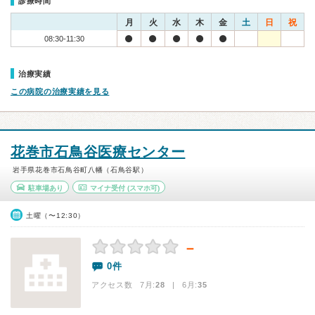
診療時間
月
火
水
木
金
土
日
祝
08:30-11:30
治療実績
この病院の治療実績を見る
花巻市石鳥谷医療センター
岩手県花巻市石鳥谷町八幡（石鳥谷駅）
駐車場あり
マイナ受付
(スマホ可)
土曜（〜12:30）
－
0件
アクセス数 7月:
28
| 6月:
35