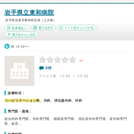
岩手県立東和病院
岩手県花巻市東和町安俵（土沢駅）
駐車場あり
電子決済可
マイナ受付
(スマホ可)
電子処方せん対応
朝（8:30〜）
－
0件
アクセス数 7月:
21
| 6月:
11
診療科目：
リハビリテーション科
、内科、消化器内科、外科
専門医・資格：
総合内科専門医、外科専門医、循環器専門医、消化器外科専門医、老年病専門
医、超音…