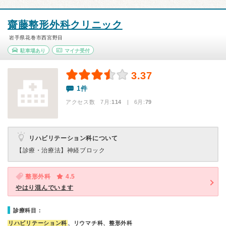
齋藤整形外科クリニック
岩手県花巻市西宮野目
駐車場あり
マイナ受付
3.37
1件
アクセス数 7月:
114
| 6月:
79
リハビリテーション科について
【診療・治療法】
神経ブロック
整形外科
4.5
やはり混んでいます
診療科目：
リハビリテーション科
、リウマチ科、整形外科