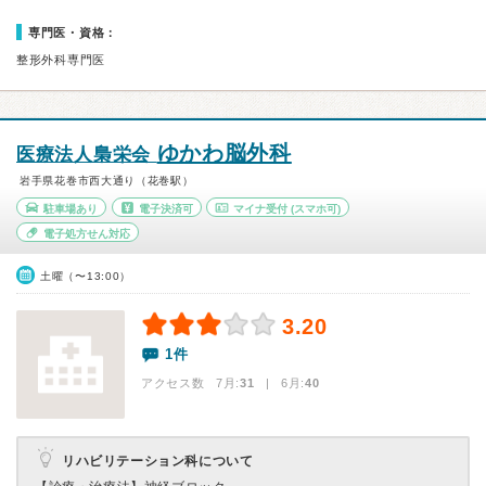
専門医・資格：
整形外科専門医
ゆかわ脳外科
医療法人梟栄会
岩手県花巻市西大通り（花巻駅）
駐車場あり
電子決済可
マイナ受付
(スマホ可)
電子処方せん対応
土曜（〜13:00）
3.20
1件
アクセス数 7月:
31
| 6月:
40
リハビリテーション科について