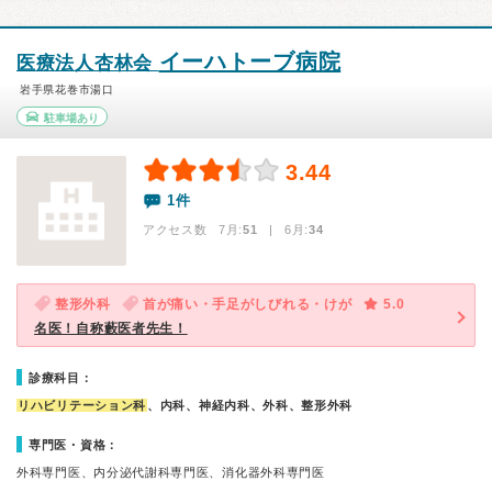
イーハトーブ病院
医療法人杏林会
岩手県花巻市湯口
駐車場あり
3.44
1件
アクセス数 7月:
51
| 6月:
34
整形外科
首が痛い・手足がしびれる・けが
5.0
名医！自称藪医者先生！
診療科目：
リハビリテーション科
、内科、神経内科、外科、整形外科
専門医・資格：
外科専門医、内分泌代謝科専門医、消化器外科専門医