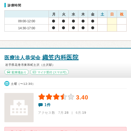
診療時間
月
火
水
木
金
土
日
祝
09:00-12:00
14:30-17:00
織笠内科医院
医療法人恭栄会
岩手県花巻市東和町土沢（土沢駅）
駐車場あり
マイナ受付
(スマホ可)
土曜（〜12:30）
3.40
1件
アクセス数 7月:
28
| 6月:
19