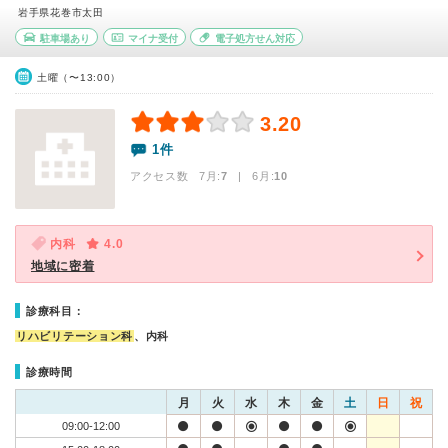
岩手県花巻市太田
駐車場あり
マイナ受付
電子処方せん対応
土曜（〜13:00）
3.20
1件
アクセス数 7月:
7
| 6月:
10
内科
4.0
地域に密着
診療科目：
リハビリテーション科
、内科
診療時間
月
火
水
木
金
土
日
祝
09:00-12:00