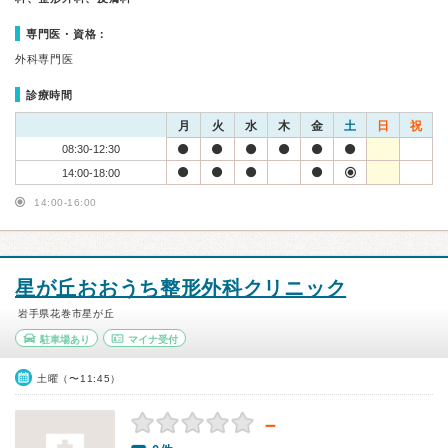
専門医・資格：
外科専門医
診療時間
月
火
水
木
金
土
日
祝
08:30-12:30
14:00-18:00
14:00-16:00
星が丘おおうち整形外科クリニック
岩手県花巻市星が丘
駐車場あり
マイナ受付
土曜（〜11:45）
－