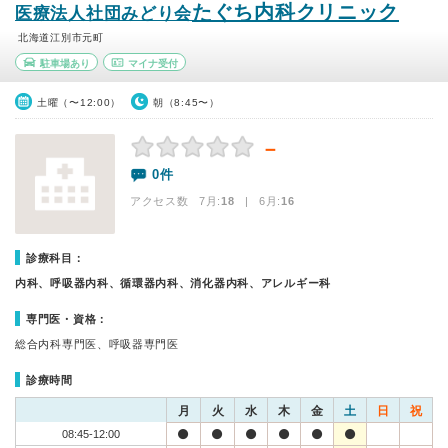
たぐち内科クリニック
医療法人社団みどり会
北海道江別市元町
駐車場あり
マイナ受付
土曜（〜12:00）
朝（8:45〜）
－
0件
アクセス数 7月:
18
| 6月:
16
診療科目：
内科、呼吸器内科、循環器内科、消化器内科、アレルギー科
専門医・資格：
総合内科専門医、呼吸器専門医
診療時間
月
火
水
木
金
土
日
祝
08:45-12:00