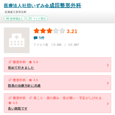
成田整形外科
医療法人社団いずみ会
北海道江別市元町
駐車場あり
マイナ受付
3.21
5件
アクセス数 7月:
361
| 6月:
307
整形外科
5.0
初めて行きました
整形外科
4.5
院長の治療方針に共感
整形外科
肩こり・肩の痛み・首が痛い・手足がしびれる
4.5
良い病院です