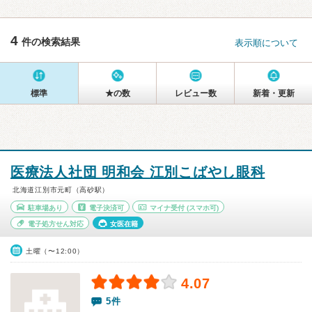
4
件の検索結果
表示順について
標準
★の数
レビュー数
新着・更新
医療法人社団 明和会 江別こばやし眼科
北海道江別市元町（高砂駅）
駐車場あり
電子決済可
マイナ受付
(スマホ可)
電子処方せん対応
女医在籍
土曜（〜12:00）
4.07
5件