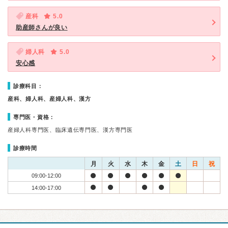
産科
5.0
助産師さんが良い
婦人科
5.0
安心感
診療科目：
産科、婦人科、産婦人科、漢方
専門医・資格：
産婦人科専門医、臨床遺伝専門医、漢方専門医
診療時間
月
火
水
木
金
土
日
祝
09:00-12:00
14:00-17:00