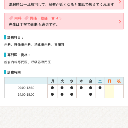
混雑時は一旦帰宅して、診察が近くなると電話で教えてくれます
内科
胃痛・腹痛
4.5
先生は丁寧で診断も適切です。
診療科目：
内科、呼吸器内科、消化器内科、胃腸科
専門医・資格：
総合内科専門医、呼吸器専門医
診療時間
月
火
水
木
金
土
日
祝
09:00-12:30
14:00-18:00