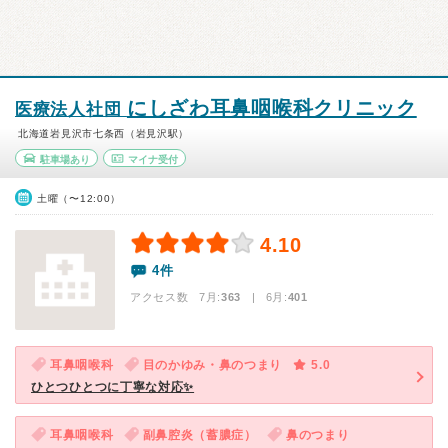
にしざわ耳鼻咽喉科クリニック
医療法人社団
北海道岩見沢市七条西（岩見沢駅）
駐車場あり
マイナ受付
土曜（〜12:00）
4.10
4件
アクセス数 7月:
363
| 6月:
401
耳鼻咽喉科
目のかゆみ・鼻のつまり
5.0
ひとつひとつに丁寧な対応✨️
耳鼻咽喉科
副鼻腔炎（蓄膿症）
鼻のつまり