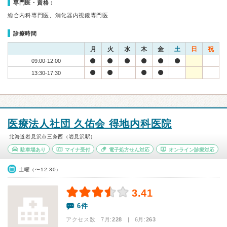
専門医・資格：
総合内科専門医、消化器内視鏡専門医
診療時間
月
火
水
木
金
土
日
祝
09:00-12:00
13:30-17:30
医療法人社団 久佑会 得地内科医院
北海道岩見沢市三条西（岩見沢駅）
駐車場あり
マイナ受付
電子処方せん対応
オンライン診療対応
土曜（〜12:30）
3.41
6件
アクセス数 7月:
228
| 6月:
263