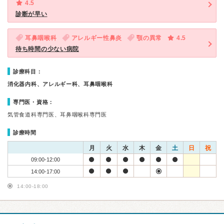
4.5
診断が早い
耳鼻咽喉科
アレルギー性鼻炎
顎の異常
4.5
待ち時間の少ない病院
診療科目：
消化器内科、アレルギー科、耳鼻咽喉科
専門医・資格：
気管食道科専門医、耳鼻咽喉科専門医
診療時間
月
火
水
木
金
土
日
祝
09:00-12:00
14:00-17:00
14:00-18:00