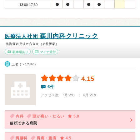
13:00-17:30
森川内科クリニック
医療法人社団
北海道岩見沢市六条東（岩見沢駅）
駐車場あり
マイナ受付
土曜（〜12:30）
4.15
6件
アクセス数 7月:
291
| 6月:
219
内科
頭が痛い・だるい
5.0
信頼できる病院
胃腸科
胃痛・腹痛
4.5