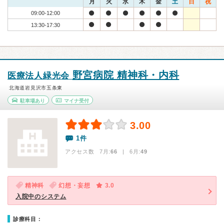
月
火
水
木
金
土
日
祝
09:00-12:00
13:30-17:30
野宮病院 精神科・内科
医療法人緑光会
北海道岩見沢市五条東
駐車場あり
マイナ受付
3.00
1件
アクセス数 7月:
66
| 6月:
49
精神科
幻想・妄想
3.0
入院中のシステム
診療科目：