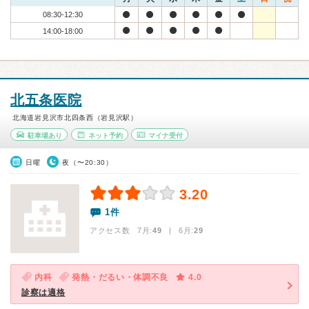
08:30-12:30
14:00-18:00
北五条医院
北海道岩見沢市北四条西（岩見沢駅）
駐車場あり
ネット予約
マイナ受付
日曜
夜（〜20:30）
3.20
1件
アクセス数 7月:
49
| 6月:
29
内科
発熱・だるい・体調不良
4.0
診察は適格