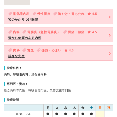
消化器内科
慢性胃炎
胸やけ・胃もたれ
4.5
私のかかりつけ医院
内科
胃腸炎（急性胃腸炎）
胃痛・腹痛
4.5
昔から信頼のある内科
内科
貧血
発熱・めまい
4.0
親身な先生
診療科目：
内科、呼吸器内科、消化器内科
専門医・資格：
総合内科専門医、呼吸器専門医、気管支鏡専門医
診療時間
月
火
水
木
金
土
日
祝
09:00-12:30