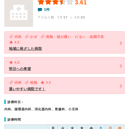
3.61
3件
アクセス数 7月:
57
| 6月:
83
内科
かぜ
発熱・頭が痛い・だるい・体調不良
4.5
地域に根ざした病院
4.0
明日への希望
内科
発熱
3.5
通いやすい病院です！
診療科目：
内科、循環器内科、消化器内科、胃腸科、小児科
診療時間
月
火
水
木
金
土
日
祝