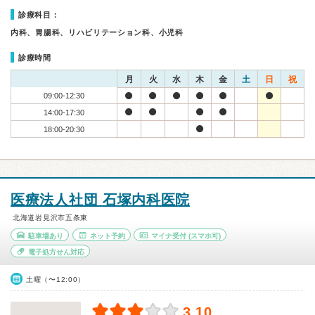
診療科目：
内科、胃腸科、リハビリテーション科、小児科
診療時間
月
火
水
木
金
土
日
祝
09:00-12:30
14:00-17:30
18:00-20:30
医療法人社団 石塚内科医院
北海道岩見沢市五条東
駐車場あり
ネット予約
マイナ受付
(スマホ可)
電子処方せん対応
土曜（〜12:00）
3.10