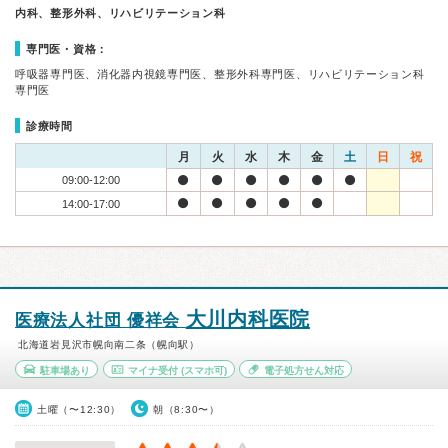
内科、整形外科、リハビリテーション科
専門医・資格：
呼吸器専門医、消化器内視鏡専門医、整形外科専門医、リハビリテーション科
専門医
診療時間
月
火
水
木
金
土
日
祝
09:00-12:00
14:00-17:00
大川内科医院
医療法人社団 優祥会
北海道岩見沢市幌向南二条（幌向駅）
駐車場あり
マイナ受付
(スマホ可)
電子処方せん対応
土曜（〜12:30）
朝（8:30〜）