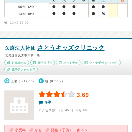
月
火
水
木
金
土
日
祝
08:30-12:00
13:45-18:00
13:45-17:00
さとうキッズクリニック
医療法人社団
北海道岩見沢市大和一条
駐車場あり
電子決済可
ネット予約
マイナ受付
(スマホ可)
電子処方せん対応
土曜（〜12:00）
朝（8:30〜）
3.69
4件
アクセス数 7月:
45
| 6月:
49
小児科
かぜ
発熱（子供）
4.5