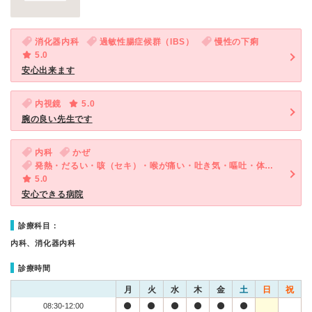
消化器内科
過敏性腸症候群（IBS）
慢性の下痢
5.0
安心出来ます
内視鏡
5.0
腕の良い先生です
内科
かぜ
発熱・だるい・咳（セキ）・喉が痛い・吐き気・嘔吐・体調不良
5.0
安心できる病院
診療科目：
内科、消化器内科
診療時間
月
火
水
木
金
土
日
祝
08:30-12:00