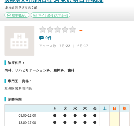
岩見沢明日佳病院
医療法人社団明日佳
北海道岩見沢市志文町
駐車場あり
マイナ受付
(スマホ可)
－
0件
アクセス数 7月:
22
| 6月:
17
診療科目：
内科、リハビリテーション科、精神科、歯科
専門医・資格：
耳鼻咽喉科専門医
診療時間
月
火
水
木
金
土
日
祝
09:00-12:00
13:00-17:00