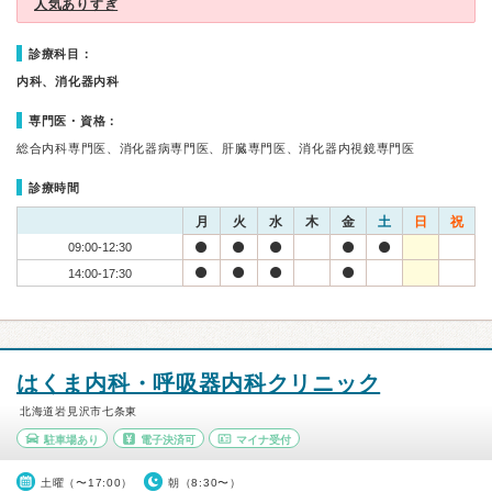
人気ありすぎ
診療科目：
内科、消化器内科
専門医・資格：
総合内科専門医、消化器病専門医、肝臓専門医、消化器内視鏡専門医
診療時間
月
火
水
木
金
土
日
祝
09:00-12:30
14:00-17:30
はくま内科・呼吸器内科クリニック
北海道岩見沢市七条東
駐車場あり
電子決済可
マイナ受付
土曜（〜17:00）
朝（8:30〜）