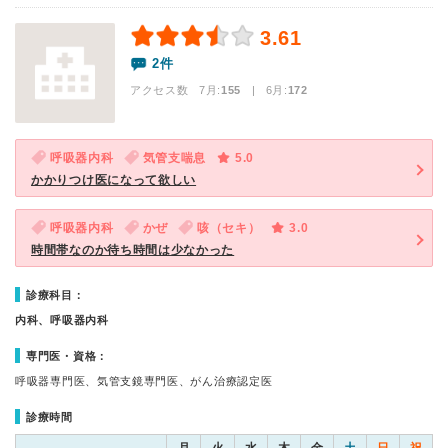
3.61
2件
アクセス数 7月:
155
| 6月:
172
呼吸器内科
気管支喘息
5.0
かかりつけ医になって欲しい
呼吸器内科
かぜ
咳（セキ）
3.0
時間帯なのか待ち時間は少なかった
診療科目：
内科、呼吸器内科
専門医・資格：
呼吸器専門医、気管支鏡専門医、がん治療認定医
診療時間