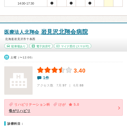
14:00-17:30
岩見沢北翔会病院
医療法人北翔会
北海道岩見沢市十条西
駐車場あり
電子決済可
マイナ受付
(スマホ可)
土曜（〜12:00）
3.40
1件
アクセス数 7月:
97
| 6月:
88
リハビリテーション科
けが
5.0
母がリハビリ
診療科目：