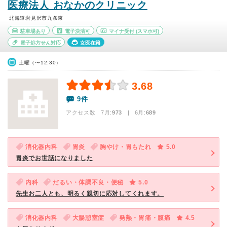
医療法人 おなかのクリニック
北海道岩見沢市九条東
駐車場あり
電子決済可
マイナ受付
(スマホ可)
電子処方せん対応
女医在籍
土曜（〜12:30）
3.68
9件
アクセス数 7月:
973
| 6月:
689
消化器内科
胃炎
胸やけ・胃もたれ
5.0
胃炎でお世話になりました
内科
だるい・体調不良・便秘
5.0
先生お二人とも、明るく親切に応対してくれます。
消化器内科
大腸憩室症
発熱・胃痛・腹痛
4.5