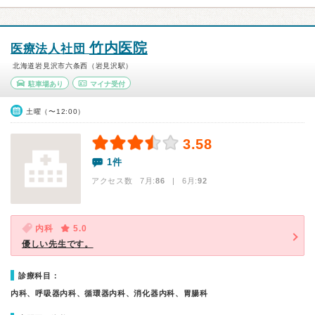
竹内医院
医療法人社団
北海道岩見沢市六条西（岩見沢駅）
駐車場あり
マイナ受付
土曜（〜12:00）
3.58
1件
アクセス数 7月:
86
| 6月:
92
内科
5.0
優しい先生です。
診療科目：
内科、呼吸器内科、循環器内科、消化器内科、胃腸科