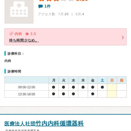
1件
アクセス数 7月:
20
| 6月:
4
内科
3.5
待ち時間少なめ。
診療科目：
内科
診療時間
月
火
水
木
金
土
日
祝
09:00-12:00
13:30-18:00
竹内内科循環器科
医療法人社団
北海道岩見沢市美園五条