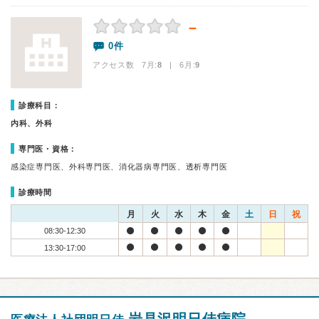
－
0件
アクセス数 7月:
8
| 6月:
9
診療科目：
内科、外科
専門医・資格：
感染症専門医、外科専門医、消化器病専門医、透析専門医
診療時間
月
火
水
木
金
土
日
祝
08:30-12:30
13:30-17:00