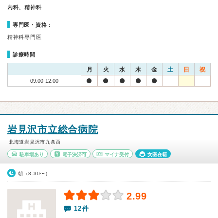
内科、精神科
専門医・資格：
精神科専門医
診療時間
月
火
水
木
金
土
日
祝
09:00-12:00
岩見沢市立総合病院
北海道岩見沢市九条西
駐車場あり
電子決済可
マイナ受付
女医在籍
朝（8:30〜）
2.99
12件