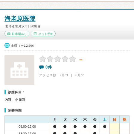
海老原医院
北海道岩見沢市日の出台
駐車場あり
ネット予約
土曜（〜12:00）
－
0件
アクセス数 7月:
3
| 6月:
7
診療科目：
内科、小児科
診療時間
月
火
水
木
金
土
日
祝
09:00-12:00
13:30-17:00