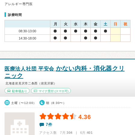
アレルギー専門医
診療時間
月
火
水
木
金
土
日
祝
08:30-13:00
14:30-18:00
かない内科・消化器クリ
医療法人社団 平安会
ニック
北海道岩見沢市二条西（岩見沢駅）
駐車場あり
マイナ受付
(スマホ可)
土曜（〜12:00）
朝（8:30〜）
4.36
7件
アクセス数 7月:
304
| 6月:
401