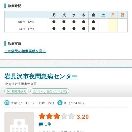
診療時間
月
火
水
木
金
土
日
祝
08:30-12:30
13:30-17:00
治療実績
この病院の治療実績を見る
岩見沢市夜間急病センター
北海道岩見沢市十条西
駐車場あり
マイナ受付
(スマホ可)
土曜（〜24:00）・日曜・祝日
夜（〜24:00）
3.20
1件