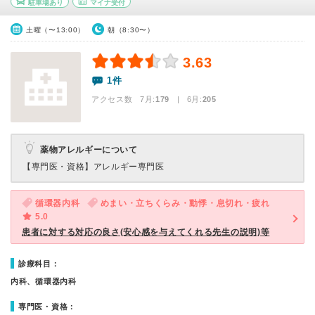
駐車場あり
マイナ受付
土曜（〜13:00）
朝（8:30〜）
3.63
1件
アクセス数 7月:
179
| 6月:
205
薬物アレルギーについて
【専門医・資格】
アレルギー専門医
循環器内科
めまい・立ちくらみ・動悸・息切れ・疲れ
5.0
患者に対する対応の良さ(安心感を与えてくれる先生の説明)等
診療科目：
内科、循環器内科
専門医・資格：