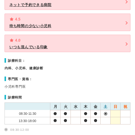
ネットで予約できる病院
4.5
待ち時間の少ない小児科
4.0
いつも混んでいる印象
診療科目：
内科、小児科、健康診断
専門医・資格：
小児科専門医
診療時間
月
火
水
木
金
土
日
祝
08:30-11:30
13:30-18:00
08:30-12:00