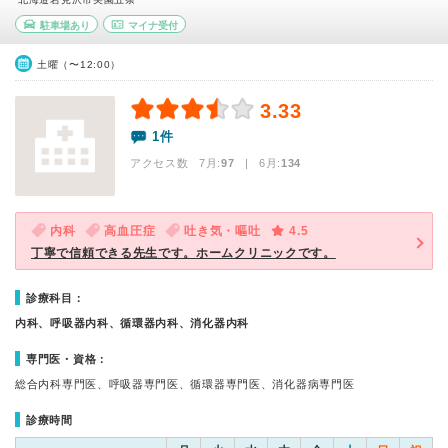
駐車場あり
マイナ受付
土曜（〜12:00）
3.33
1件
アクセス数 7月:
97
| 6月:
134
内科
高血圧症
吐き気・嘔吐
4.5
丁寧で信頼できる先生です。ホームクリニックです。
診療科目：
内科、呼吸器内科、循環器内科、消化器内科
専門医・資格：
総合内科専門医、呼吸器専門医、循環器専門医、消化器病専門医
診療時間