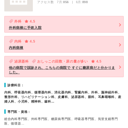
アクセス数 7月:
856
| 6月:
898
外科
4.5
外科病棟に手術入院
内科
4.5
内科病棟
泌尿器科
おしっこの回数・尿の量が多い
4.5
他の病院で誤診され、こちらの病院で すぐに糖尿病だと分かりま
した。
診療科目：
内科、呼吸器内科、循環器内科、消化器内科、腎臓内科、外科、脳神経外科、
整形外科、リハビリテーション科、皮膚科、泌尿器科、眼科、耳鼻咽喉科、産
婦人科、小児科、精神科、歯科…
専門医・資格：
総合内科専門医、外科専門医、糖尿病専門医、呼吸器専門医、気管支鏡専門
医、循環器…