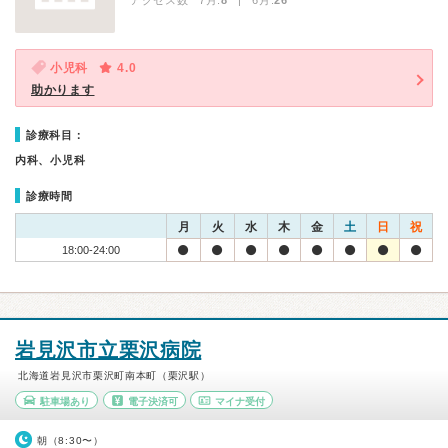
アクセス数 7月:
8
| 6月:
26
小児科
4.0
助かります
診療科目：
内科、小児科
診療時間
月
火
水
木
金
土
日
祝
18:00-24:00
岩見沢市立栗沢病院
北海道岩見沢市栗沢町南本町（栗沢駅）
駐車場あり
電子決済可
マイナ受付
朝（8:30〜）