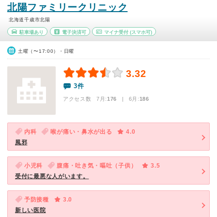
北陽ファミリークリニック
北海道千歳市北陽
駐車場あり
電子決済可
マイナ受付
(スマホ可)
土曜（〜17:00）・日曜
3.32
3件
アクセス数 7月:
176
| 6月:
186
内科
喉が痛い・鼻水が出る
4.0
風邪
小児科
腹痛・吐き気・嘔吐（子供）
3.5
受付に最悪な人がいます。
予防接種
3.0
新しい医院