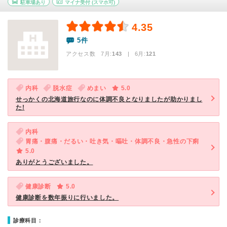
駐車場あり
マイナ受付
(スマホ可)
4.35
5件
アクセス数 7月:
143
| 6月:
121
内科
脱水症
めまい
5.0
せっかくの北海道旅行なのに体調不良となりましたが助かりまし
た!
内科
胃痛・腹痛・だるい・吐き気・嘔吐・体調不良・急性の下痢
5.0
ありがとうございました。
健康診断
5.0
健康診断を数年振りに行いました。
診療科目：