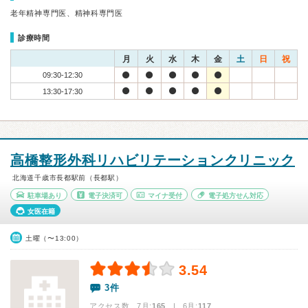
老年精神専門医、精神科専門医
診療時間
月
火
水
木
金
土
日
祝
09:30-12:30
13:30-17:30
高橋整形外科リハビリテーションクリニック
北海道千歳市長都駅前（長都駅）
駐車場あり
電子決済可
マイナ受付
電子処方せん対応
女医在籍
土曜（〜13:00）
3.54
3件
アクセス数 7月:
165
| 6月:
117