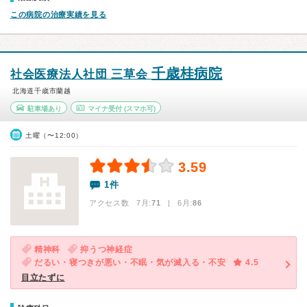
この病院の治療実績を見る
千歳桂病院
社会医療法人社団 三草会
北海道千歳市蘭越
駐車場あり
マイナ受付
(スマホ可)
土曜（〜12:00）
3.59
1件
アクセス数 7月:
71
| 6月:
86
精神科
抑うつ神経症
だるい・寝つきが悪い・不眠・気が滅入る・不安
4.5
目立たずに