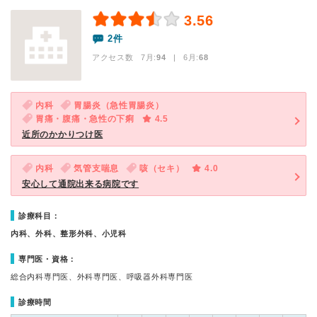
3.56
2件
アクセス数 7月:
94
| 6月:
68
内科
胃腸炎（急性胃腸炎）
胃痛・腹痛・急性の下痢
4.5
近所のかかりつけ医
内科
気管支喘息
咳（セキ）
4.0
安心して通院出来る病院です
診療科目：
内科、外科、整形外科、小児科
専門医・資格：
総合内科専門医、外科専門医、呼吸器外科専門医
診療時間