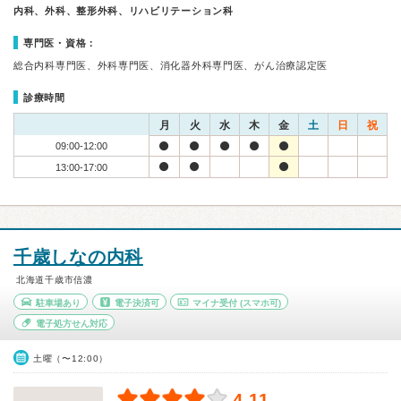
内科、外科、整形外科、リハビリテーション科
専門医・資格：
総合内科専門医、外科専門医、消化器外科専門医、がん治療認定医
診療時間
月
火
水
木
金
土
日
祝
09:00-12:00
13:00-17:00
千歳しなの内科
北海道千歳市信濃
駐車場あり
電子決済可
マイナ受付
(スマホ可)
電子処方せん対応
土曜（〜12:00）
4.11