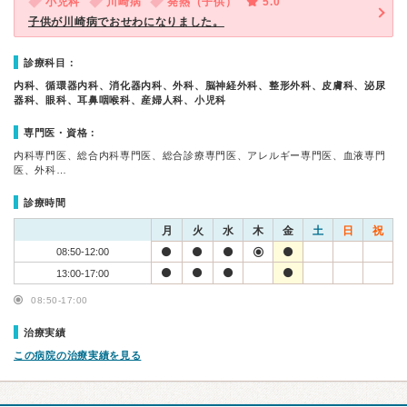
小児科
川崎病
発熱（子供）
5.0
子供が川崎病でおせわになりました。
診療科目：
内科、循環器内科、消化器内科、外科、脳神経外科、整形外科、皮膚科、泌尿
器科、眼科、耳鼻咽喉科、産婦人科、小児科
専門医・資格：
内科専門医、総合内科専門医、総合診療専門医、アレルギー専門医、血液専門
医、外科…
診療時間
月
火
水
木
金
土
日
祝
08:50-12:00
13:00-17:00
08:50-17:00
治療実績
この病院の治療実績を見る