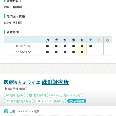
診療科目：
内科、精神科
専門医・資格：
精神科専門医
診療時間
月
火
水
木
金
土
日
祝
09:00-12:00
13:00-17:00
緑町診療所
医療法人ミライエ
北海道千歳市緑町
駐車場あり
電子決済可
マイナ受付
(スマホ可)
電子処方せん対応
オンライン診療対応
女医在籍
土曜（〜17:00）・祝日