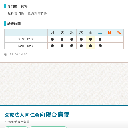
専門医・資格：
小児科専門医、救急科専門医
診療時間
月
火
水
木
金
土
日
祝
08:30-12:00
14:00-18:30
13:00-14:00
向陽台病院
医療法人同仁会
北海道千歳市若草