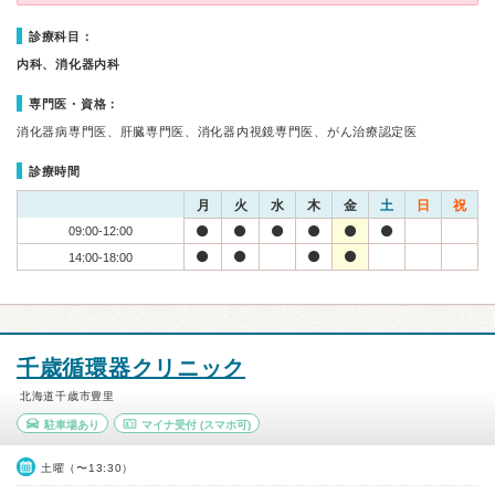
診療科目：
内科、消化器内科
専門医・資格：
消化器病専門医、肝臓専門医、消化器内視鏡専門医、がん治療認定医
診療時間
月
火
水
木
金
土
日
祝
09:00-12:00
14:00-18:00
千歳循環器クリニック
北海道千歳市豊里
駐車場あり
マイナ受付
(スマホ可)
土曜（〜13:30）