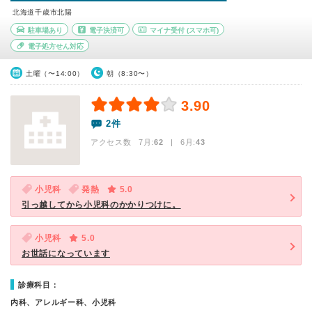
北海道千歳市北陽
駐車場あり
電子決済可
マイナ受付
(スマホ可)
電子処方せん対応
土曜（〜14:00）
朝（8:30〜）
3.90
2件
アクセス数 7月:
62
| 6月:
43
小児科
発熱
5.0
引っ越してから小児科のかかりつけに。
小児科
5.0
お世話になっています
診療科目：
内科、アレルギー科、小児科