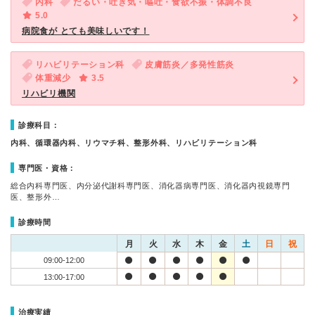
内科
だるい・吐き気・嘔吐・食欲不振・体調不良
5.0
病院食が とても美味しいです！
リハビリテーション科
皮膚筋炎／多発性筋炎
体重減少
3.5
リハビリ機関
診療科目：
内科、循環器内科、リウマチ科、整形外科、リハビリテーション科
専門医・資格：
総合内科専門医、内分泌代謝科専門医、消化器病専門医、消化器内視鏡専門
医、整形外…
診療時間
月
火
水
木
金
土
日
祝
09:00-12:00
13:00-17:00
治療実績