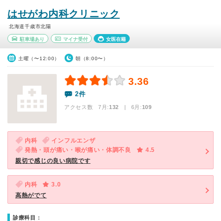
はせがわ内科クリニック
北海道千歳市北陽
駐車場あり
マイナ受付
女医在籍
土曜（〜12:00）
朝（8:00〜）
3.36
2件
アクセス数 7月:
132
| 6月:
109
内科
インフルエンザ
発熱・頭が痛い・喉が痛い・体調不良
4.5
親切で感じの良い病院です
内科
3.0
高熱がでて
診療科目：