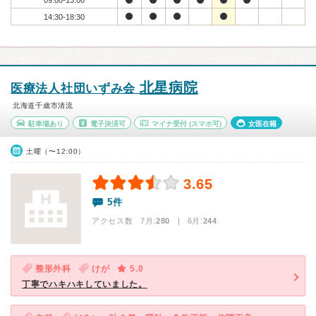
09:00-13:00
14:30-18:30
北星病院
医療法人社団いずみ会
北海道千歳市清流
駐車場あり
電子決済可
マイナ受付
(スマホ可)
女医在籍
土曜（〜12:00）
3.65
5件
アクセス数 7月:
280
| 6月:
244
整形外科
けが
5.0
丁寧でハキハキしていました。