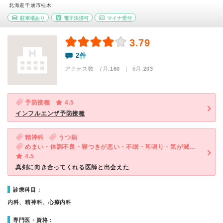
北海道千歳市桂木
駐車場あり
電子決済可
マイナ受付
3.79
2件
アクセス数 7月:
160
| 6月:
203
予防接種
4.5
インフルエンザ予防接種
精神科
うつ病
めまい・体調不良・寝つきが悪い・不眠・耳鳴り・気が滅入る・不安
4.5
真剣に向き合ってくれる医師と出会えた
診療科目：
内科、精神科、心療内科
専門医・資格：