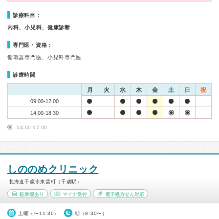
診療科目：
内科、小児科、健康診断
専門医・資格：
循環器専門医、小児科専門医
診療時間
月
火
水
木
金
土
日
祝
09:00-12:00
14:00-18:30
14:00-17:00
しののめクリニック
北海道千歳市東雲町（千歳駅）
駐車場あり
マイナ受付
電子処方せん対応
土曜（〜11:30）
朝（8:30〜）