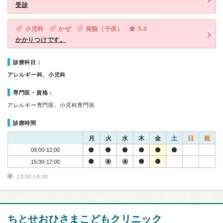
受診
小児科
かぜ
発熱（子供）
5.0
かかりつけです。
診療科目：
アレルギー科、小児科
専門医・資格：
アレルギー専門医、小児科専門医
診療時間
月
火
水
木
金
土
日
祝
09:00-12:00
15:30-17:00
15:30-18:00
ちとせおひさまこどもクリニック