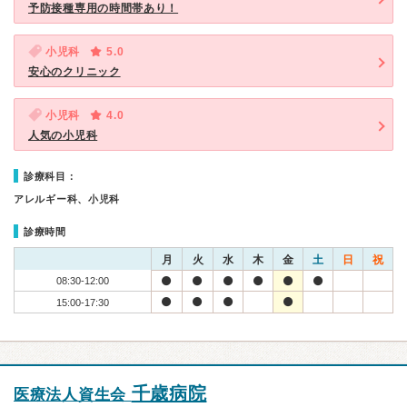
予防接種専用の時間帯あり！
小児科
5.0
安心のクリニック
小児科
4.0
人気の小児科
診療科目：
アレルギー科、小児科
診療時間
月
火
水
木
金
土
日
祝
08:30-12:00
15:00-17:30
千歳病院
医療法人資生会