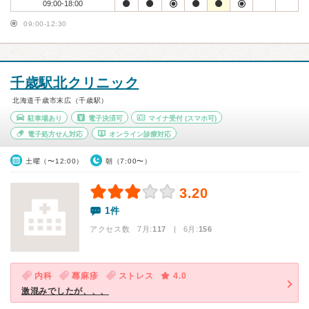
09:00-18:00
09:00-12:30
千歳駅北クリニック
北海道千歳市末広（千歳駅）
駐車場あり
電子決済可
マイナ受付
(スマホ可)
電子処方せん対応
オンライン診療対応
土曜（〜12:00）
朝（7:00〜）
3.20
1件
アクセス数 7月:
117
| 6月:
156
内科
蕁麻疹
ストレス
4.0
激混みでしたが、、、