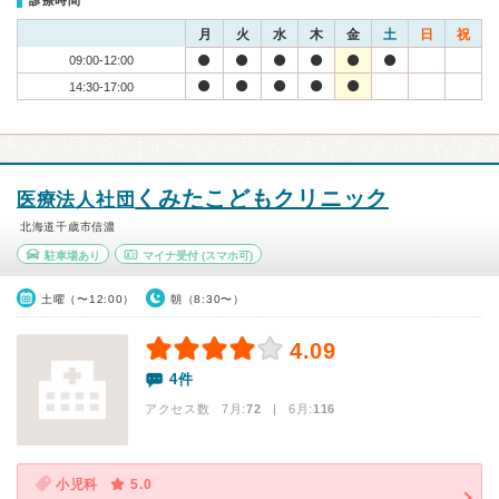
診療時間
月
火
水
木
金
土
日
祝
09:00-12:00
14:30-17:00
くみたこどもクリニック
医療法人社団
北海道千歳市信濃
駐車場あり
マイナ受付
(スマホ可)
土曜（〜12:00）
朝（8:30〜）
4.09
4件
アクセス数 7月:
72
| 6月:
116
小児科
5.0