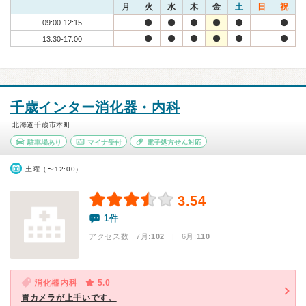
月
火
水
木
金
土
日
祝
09:00-12:15
13:30-17:00
千歳インター消化器・内科
北海道千歳市本町
駐車場あり
マイナ受付
電子処方せん対応
土曜（〜12:00）
3.54
1件
アクセス数 7月:
102
| 6月:
110
消化器内科
5.0
胃カメラが上手いです。