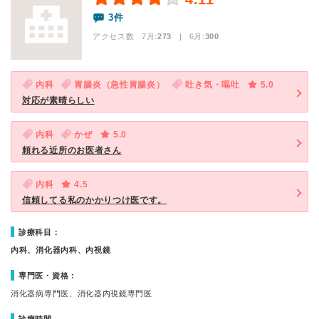
3件
アクセス数 7月:
273
| 6月:
300
内科
胃腸炎（急性胃腸炎）
吐き気・嘔吐
5.0
対応が素晴らしい
内科
かぜ
5.0
頼れる近所のお医者さん
内科
4.5
信頼してる私のかかりつけ医です。
診療科目：
内科、消化器内科、内視鏡
専門医・資格：
消化器病専門医、消化器内視鏡専門医