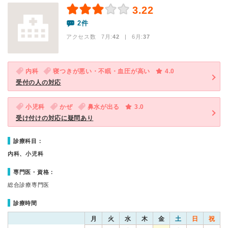
3.22
2件
アクセス数 7月:
42
| 6月:
37
内科
寝つきが悪い・不眠・血圧が高い
4.0
受付の人の対応
小児科
かぜ
鼻水が出る
3.0
受け付けの対応に疑問あり
診療科目：
内科、小児科
専門医・資格：
総合診療専門医
診療時間
月
火
水
木
金
土
日
祝