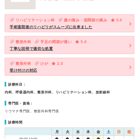
リハビリテーション科
膝の痛み・股関節の痛み
5.0
手術退院後のリハビリがスムーズに出来ました
整形外科
手足の関節が痛い
5.0
丁寧な説明で適切な処置
整形外科
けが
2.0
受け付けの対応
診療科目：
内科、呼吸器内科、整形外科、リハビリテーション科、放射線科
専門医・資格：
リウマチ専門医、整形外科専門医
診療時間
月
火
水
木
金
土
日
祝