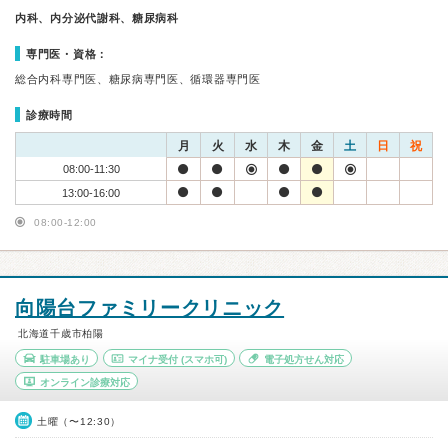
内科、内分泌代謝科、糖尿病科
専門医・資格：
総合内科専門医、糖尿病専門医、循環器専門医
診療時間
月
火
水
木
金
土
日
祝
08:00-11:30
13:00-16:00
08:00-12:00
向陽台ファミリークリニック
北海道千歳市柏陽
駐車場あり
マイナ受付
(スマホ可)
電子処方せん対応
オンライン診療対応
土曜（〜12:30）