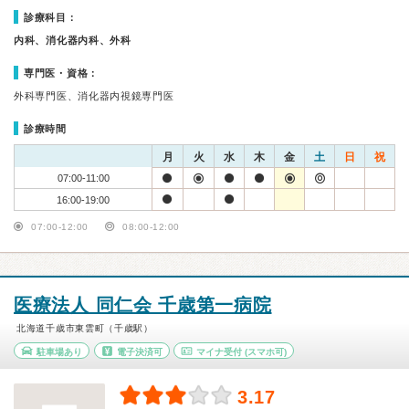
診療科目：
内科、消化器内科、外科
専門医・資格：
外科専門医、消化器内視鏡専門医
診療時間
月
火
水
木
金
土
日
祝
07:00-11:00
16:00-19:00
07:00-12:00
08:00-12:00
医療法人 同仁会 千歳第一病院
北海道千歳市東雲町（千歳駅）
駐車場あり
電子決済可
マイナ受付
(スマホ可)
3.17