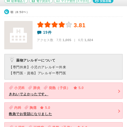
駐車場あり
電子決済可
マイナ受付
(スマホ可)
女医在籍
朝（8:50〜）
3.81
19件
アクセス数 7月:
1,005
| 6月:
1,024
薬物アレルギーについて
【専門外来】
小児のアレルギー外来
【専門医・資格】
アレルギー専門医
小児科
肺炎
発熱（子供）
5.0
きれいでよかったです。
内科
胸痛
5.0
救急でお世話になりました