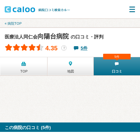
« 病院TOP
向陽台病院
医療法人同仁会
の口コミ・評判
4.35
5件
？
5件
TOP
地図
口コミ
この病院の口コミ (5件)