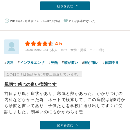
続きを読む
2019年12月受診 / 2021年02月投稿
2人が参考になった
4.5
Caloouser51234（本人・40代・女性・掲載口コミ10件）
内科
インフルエンザ
発熱
頭が痛い
喉が痛い
体調不良
この口コミは受診から5年以上経過しています。
親切で感じの良い病院です
前日より風邪症状があり、寒気と熱があった。かかりつけの
内科などなかった為、ネットで検索して、この病院は朝8時か
ら診察と書いてあり、子供たちを学校に送り出してすぐに受
診しました。朝早いのにもかかわらず患...
続きを読む