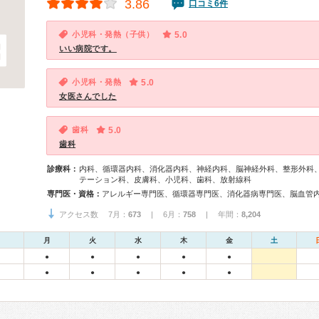
3.86
口コミ6件
小児科・発熱（子供）
5.0
いい病院です。
小児科・発熱
5.0
女医さんでした
歯科
5.0
歯科
診療科：
内科、循環器内科、消化器内科、神経内科、脳神経外科、整形外科
テーション科、皮膚科、小児科、歯科、放射線科
専門医・資格：
アクセス数 7月：
673
| 6月：
758
| 年間：
8,204
月
火
水
木
金
土
●
●
●
●
●
●
●
●
●
●