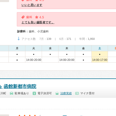
4.5
いいと思います
歯科
4.5
とても良い歯医者です。
診療科：
歯科、小児歯科
アクセス数 7月：
139
| 6月：
171
| 年間：
1,950
月
火
水
木
金
土
●
●
●
●
●
●
14:00-20:00
14:00-20:00
14:00-17:00
●
●
函館新都市病院
会
石川町
駐車場あり
電子決済可
治療実績
マイナ受付