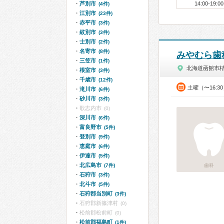
芦別市
14:00-19:00
(4件)
江別市
(23件)
赤平市
(3件)
紋別市
(3件)
士別市
(2件)
名寄市
(8件)
みやむら歯
三笠市
(1件)
北海道函館市
根室市
(3件)
千歳市
(12件)
土曜（〜16:3
滝川市
(6件)
砂川市
(3件)
歌志内市
(0)
深川市
(6件)
富良野市
(5件)
登別市
(9件)
恵庭市
(6件)
伊達市
(5件)
北広島市
(7件)
歯科
石狩市
(3件)
北斗市
(5件)
石狩郡当別町
(3件)
石狩郡新篠津村
(0)
松前郡松前町
(0)
松前郡福島町
(1件)