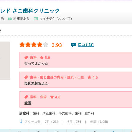
クレド さこ歯科クリニック
鍛治
駐車場あり
マイナ受付 (スマホ可)
0）
3.93
口コミ3件
歯科
5.0
行ってよかった
歯科・歯と歯茎の痛み・腫れ・出血
4.5
毎回気持ちよく
歯科・虫歯
4.0
綺麗
診療科：
歯科、矯正歯科、小児歯科、歯科口腔外科
アクセス数 7月：
214
| 6月：
274
| 年間：
3,058