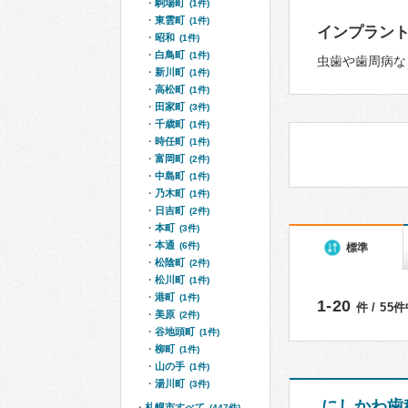
駒場町
(1件)
東雲町
(1件)
インプラン
昭和
(1件)
白鳥町
(1件)
虫歯や歯周病な
新川町
(1件)
高松町
(1件)
田家町
(3件)
千歳町
(1件)
時任町
(1件)
富岡町
(2件)
中島町
(1件)
乃木町
(1件)
日吉町
(2件)
本町
(3件)
本通
(6件)
標準
松陰町
(2件)
松川町
(1件)
港町
(1件)
1-20
件 / 55
美原
(2件)
谷地頭町
(1件)
柳町
(1件)
山の手
(1件)
湯川町
(3件)
にしかわ歯
札幌市すべて
(447件)