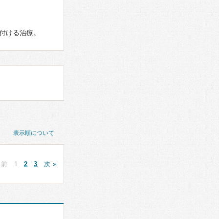
付ける治療。
表示順について
 前
1
2
3
次 »