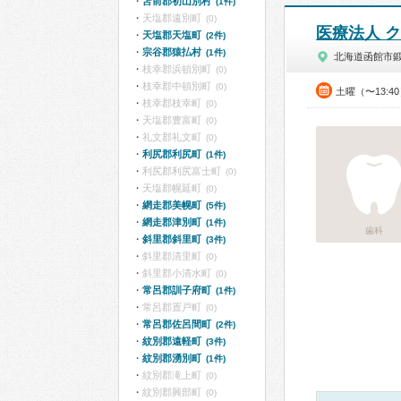
苫前郡初山別村
(1件)
天塩郡遠別町
(0)
医療法人 
天塩郡天塩町
(2件)
宗谷郡猿払村
(1件)
北海道函館市
枝幸郡浜頓別町
(0)
枝幸郡中頓別町
(0)
土曜（〜13:4
枝幸郡枝幸町
(0)
天塩郡豊富町
(0)
礼文郡礼文町
(0)
利尻郡利尻町
(1件)
利尻郡利尻富士町
(0)
天塩郡幌延町
(0)
網走郡美幌町
(5件)
網走郡津別町
(1件)
歯科
斜里郡斜里町
(3件)
斜里郡清里町
(0)
斜里郡小清水町
(0)
常呂郡訓子府町
(1件)
常呂郡置戸町
(0)
常呂郡佐呂間町
(2件)
紋別郡遠軽町
(3件)
紋別郡湧別町
(1件)
紋別郡滝上町
(0)
紋別郡興部町
(0)