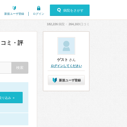
病院をさがす
新規ユーザ登録
ログイン
182,226
病院・
264,163
口コミ
コミ・評
ゲスト
さん
ログインしてください
新規ユーザ登録
絞り込み »