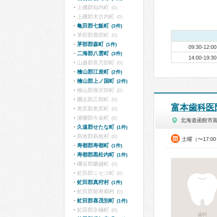
上磯郡知内町
(0)
上磯郡木古内町
(0)
亀田郡七飯町
(3件)
茅部郡鹿部町
(0)
茅部郡森町
(1件)
09:30-12:00
二海郡八雲町
(3件)
14:00-19:30
山越郡長万部町
(0)
檜山郡江差町
(2件)
檜山郡上ノ国町
(2件)
檜山郡厚沢部町
(0)
爾志郡乙部町
(0)
富本歯科医
奥尻郡奥尻町
(0)
瀬棚郡今金町
(0)
北海道函館市
久遠郡せたな町
(1件)
島牧郡島牧村
(0)
土曜（〜17:0
寿都郡寿都町
(1件)
寿都郡黒松内町
(1件)
磯谷郡蘭越町
(0)
虻田郡ニセコ町
(0)
虻田郡真狩村
(1件)
虻田郡留寿都村
(0)
虻田郡喜茂別町
(1件)
虻田郡京極町
(0)
歯科