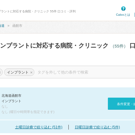
プラントに対応する病院・クリニック 55件 口コミ・評判
Calooとは
海道
函館市
インプラントに対応する病院・クリニック
口
（55件）
×
×
インプラント
北海道函館市
インプラント
条件変更・
なし
なし (曜日や時間帯を指定できます)
土曜日診療で絞り込む (51件)
日曜日診療で絞り込む (5件)