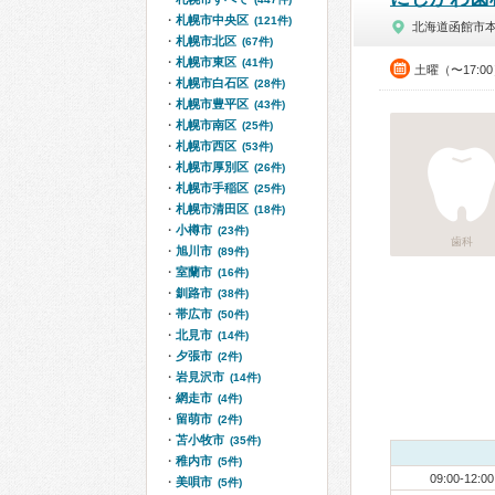
札幌市中央区
(121件)
北海道函館市
札幌市北区
(67件)
札幌市東区
(41件)
土曜（〜17:0
札幌市白石区
(28件)
札幌市豊平区
(43件)
札幌市南区
(25件)
札幌市西区
(53件)
札幌市厚別区
(26件)
札幌市手稲区
(25件)
札幌市清田区
(18件)
小樽市
(23件)
歯科
旭川市
(89件)
室蘭市
(16件)
釧路市
(38件)
帯広市
(50件)
北見市
(14件)
夕張市
(2件)
岩見沢市
(14件)
網走市
(4件)
留萌市
(2件)
苫小牧市
(35件)
稚内市
(5件)
09:00-12:00
美唄市
(5件)