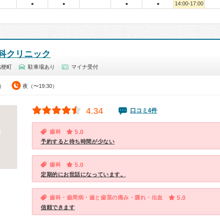
14:00-17:00
●
●
●
●
科クリニック
桔梗町
駐車場あり
マイナ受付
0）
夜（〜19:30）
4.34
口コミ4件
歯科
5.0
予約すると待ち時間が少ない
歯科
5.0
定期的にお世話になっています。
歯科・歯周病・歯と歯茎の痛み・腫れ・出血
5.0
信頼できます