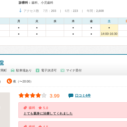
診療科：
歯科、小児歯科
アクセス数 7月：
203
| 6月：
223
| 年間：
2,608
月
火
水
木
金
土
●
●
●
●
●
14:00-16:30
●
●
●
●
院
富岡町
駐車場あり
電子決済可
マイナ受付
0）
夜（〜20:00）
3.99
口コミ4件
歯科
5.0
とても親身に治療してくれました
歯科