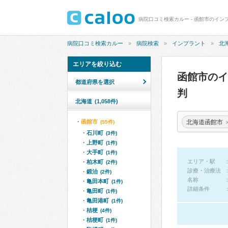
病院口コミ検索カルー - 函館市のイン
病院口コミ検索カルー
病院検索
インプラント
北
エリアを絞り込む
函館市の
都道府県を選択
判
北海道
(1,058件)
北海道函館市
函館市
(55件)
石川町
(3件)
上野町
(1件)
大手町
(1件)
エリア・駅
柏木町
(2件)
診療・治療法
鍛治
(2件)
名称
亀田本町
(1件)
詳細条件
亀田町
(1件)
亀田港町
(1件)
桔梗
(4件)
桔梗町
(1件)