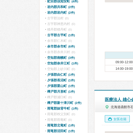
虻田郡倶知安町
(4件)
岩内郡共和町
(2件)
岩内郡岩内町
(2件)
古宇郡泊村
(0)
古宇郡神恵内村
(0)
積丹郡積丹町
(0)
古平郡古平町
(1件)
余市郡仁木町
(0)
余市郡余市町
(6件)
余市郡赤井川村
(0)
空知郡南幌町
(3件)
09:00-12:00
空知郡奈井江町
(1件)
14:00-19:00
空知郡上砂川町
(0)
夕張郡由仁町
(1件)
夕張郡長沼町
(1件)
夕張郡栗山町
(1件)
樺戸郡月形町
(1件)
樺戸郡浦臼町
(0)
医療法人 雄心
樺戸郡新十津川町
(2件)
北海道函館市
雨竜郡妹背牛町
(1件)
雨竜郡秩父別町
(0)
女医在籍
雨竜郡雨竜町
(0)
雨竜郡北竜町
(1件)
雨竜郡沼田町
(1件)