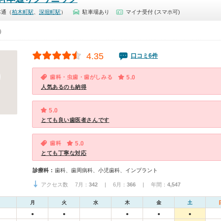
本通（
柏木町駅
、
深堀町駅
）
駐車場あり
マイナ受付 (スマホ可)
0）
4.35
口コミ6件
歯科・虫歯・歯がしみる
5.0
人気あるのも納得
5.0
とても良い歯医者さんです
歯科
5.0
とても丁寧な対応
診療科：
歯科、歯周病科、小児歯科、インプラント
アクセス数 7月：
342
| 6月：
366
| 年間：
4,547
月
火
水
木
金
土
●
●
●
●
●