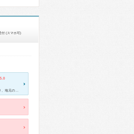
付 (スマホ可)
5.0
今年１月半ばに、足腰が立てなくなり、用も足せなくならい状態になり、地元の整形外科の先生が、こちらの病院を紹介して下さり、介護タクシーで、両親、私、父方の叔父、母方の叔母夫婦で、行きました。がんセンター