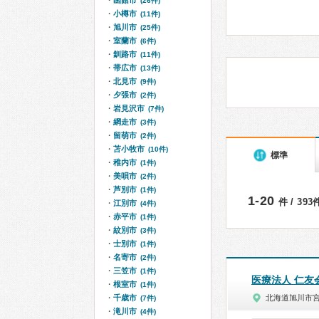
函館市
(26件)
小樽市
(11件)
旭川市
(25件)
室蘭市
(6件)
釧路市
(11件)
帯広市
(13件)
北見市
(9件)
夕張市
(2件)
岩見沢市
(7件)
網走市
(3件)
留萌市
(2件)
苫小牧市
(10件)
標準
稚内市
(1件)
美唄市
(2件)
芦別市
(1件)
1-20
件 / 39
江別市
(4件)
赤平市
(1件)
紋別市
(3件)
士別市
(1件)
名寄市
(2件)
三笠市
(1件)
医療法人 仁友
根室市
(1件)
千歳市
北海道旭川市
(7件)
滝川市
(4件)