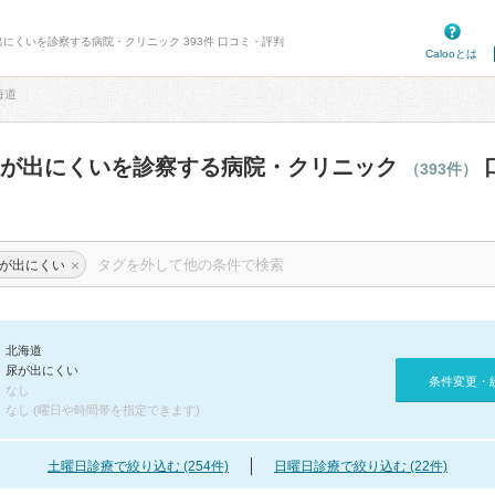
出にくいを診察する病院・クリニック 393件 口コミ・評判
Calooとは
海道
尿が出にくいを診察する病院・クリニック
（393件）
×
が出にくい
北海道
尿が出にくい
条件変更・
なし
なし (曜日や時間帯を指定できます)
土曜日診療で絞り込む (254件)
日曜日診療で絞り込む (22件)