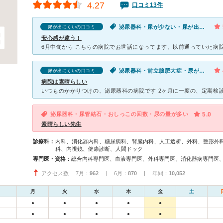
4.27
口コミ13件
泌尿器科・尿が少ない・尿が出にくい
尿が出にくいの口コミ
安心感が違う！
泌尿器科・前立腺肥大症・尿が出にくい
尿が出にくいの口コミ
病院は素晴らしい
泌尿器科・尿管結石・おしっこの回数・尿の量が多い
5.0
素晴らしい先生
診療科：
内科、消化器内科、糖尿病科、腎臓内科、人工透析、外科、整形外
科、内視鏡、健康診断、人間ドック
専門医・資格：
アクセス数 7月：
962
| 6月：
870
| 年間：
10,052
月
火
水
木
金
土
●
●
●
●
●
●
●
●
●
●