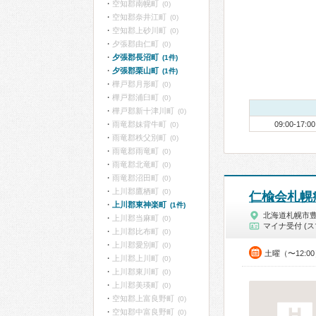
空知郡南幌町
(0)
空知郡奈井江町
(0)
空知郡上砂川町
(0)
夕張郡由仁町
(0)
夕張郡長沼町
(1件)
夕張郡栗山町
(1件)
樺戸郡月形町
(0)
樺戸郡浦臼町
(0)
樺戸郡新十津川町
(0)
雨竜郡妹背牛町
09:00-17:00
(0)
雨竜郡秩父別町
(0)
雨竜郡雨竜町
(0)
雨竜郡北竜町
(0)
雨竜郡沼田町
(0)
上川郡鷹栖町
(0)
仁楡会札幌
上川郡東神楽町
(1件)
北海道札幌市
上川郡当麻町
(0)
マイナ受付 (ス
上川郡比布町
(0)
上川郡愛別町
(0)
土曜（〜12:0
上川郡上川町
(0)
上川郡東川町
(0)
上川郡美瑛町
(0)
空知郡上富良野町
(0)
空知郡中富良野町
(0)