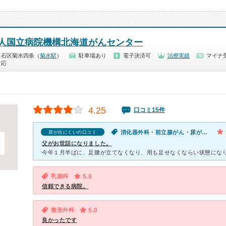
人国立病院機構北海道がんセンター
白石区菊水四条（
菊水駅
）
駐車場あり
電子決済可
治療実績
マイナ受
対応
4.25
口コミ15件
消化器外科・前立腺がん・尿が出にくい
尿が出にくいの口コミ
父がお世話になりました。
乳腺科
5.0
信頼できる病院。
整形外科
5.0
良かったです