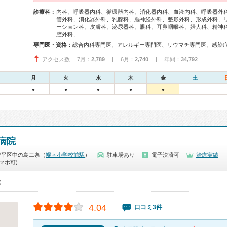
診療科：
内科、呼吸器内科、循環器内科、消化器内科、血液内科、呼吸器外
管外科、消化器外科、乳腺科、脳神経外科、整形外科、形成外科、
ーション科、皮膚科、泌尿器科、眼科、耳鼻咽喉科、婦人科、精神
腔外科、…
専門医・資格：
アクセス数 7月：
2,789
| 6月：
2,740
| 年間：
34,792
月
火
水
木
金
土
●
●
●
●
●
病院
豊平区中の島二条（
幌南小学校前駅
）
駐車場あり
電子決済可
治療実績
マホ可)
0）
4.04
口コミ3件