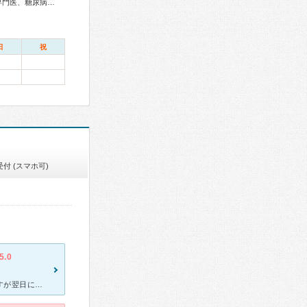
総合内科専門医、アレルギー専門医、リウマチ専門医、外科専門医、糖尿病専門医、呼吸器専門医、呼吸器外科専門医、気管支鏡専門医、循環器専門医、心臓血管外科専門医、消化器病専門医、消化器外科専門医、肝臓専門医、消化器内視鏡専門医、泌尿器科専門医、透析専門医、神経内科専門医、脳神経外科専門医、整形外科専門医、手外科専門医、脊椎脊髄外科専門医、皮膚科専門医、眼科専門医、耳鼻咽喉科専門医、産婦人科専門医、婦人科腫瘍専門医、生殖医療専門医、乳腺専門医、産科婦人科腹腔鏡技術認定医、女性ヘルスケア専門医、小児科専門医、一般病院連携精神医学専門医、精神科専門医、麻酔科専門医、ペインクリニック専門医、細胞診専門医、病理専門医、放射線科専門医、漢方専門医、がん薬物療法専門医、がん治療認定医
日
祝
付 (スマホ可)
5.0
[症状・来院理由] 前日から、38度ほど熱があり風邪薬を服用したのですが翌日には40度まで熱が上がり、尿も出ずらくなってきて、休日外来を行っているとのことでしたので行きました。 [医師の診断・治療