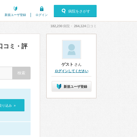
病院をさがす
新規ユーザ登録
ログイン
182,230
病院・
264,124
口コミ
口コミ・評
ゲスト
さん
ログインしてください
新規ユーザ登録
絞り込み »