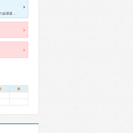
お盆の真っ只中、尿閉になりました。 かかりつけの病院を含めてどこの泌尿器もやっていなく、仁楡会病院に問い合わせたところ、緊急で受け入れてくださり、受付、看護師の皆さん、この日当直だった豊田先生にとて
日
祝