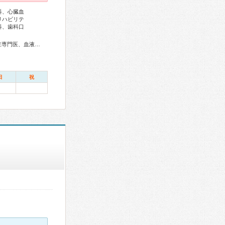
科、心臓血
リハビリテ
科、歯科口
総合内科専門医、アレルギー専門医、リウマチ専門医、感染症専門医、血液専門医、外科専門医、呼吸器専門医、呼吸器外科専門医、気管支鏡専門医、循環器専門医、心臓血管外科専門医、不整脈専門医、消化器病専門医、消化器外科専門医、肝臓専門医、大腸肛門病専門医、消化器内視鏡専門医、泌尿器科専門医、整形外科専門医、リハビリテーション科専門医、脊椎脊髄外科専門医、形成外科専門医、皮膚科専門医、耳鼻咽喉科専門医、産婦人科専門医、婦人科腫瘍専門医、乳腺専門医、産科婦人科腹腔鏡技術認定医、麻酔科専門医、ペインクリニック専門医、細胞診専門医、病理専門医、口腔外科専門医、放射線科専門医、臨床遺伝専門医、がん薬物療法専門医、がん治療認定医
日
祝