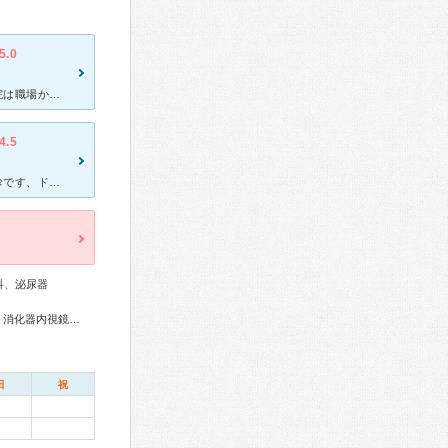
5.0
6月中旬から こちらの病院でお世話になってます。以前通っていた病院は職場から遠く 緊急性もあり 駅前の一等地で外観も高級ホテルを思わせるこちらの病院にいきました とても不安でしたが、まずは受付
4.5
いつものかかりつけの、泌尿器科の病院です 2ヶ月に一度の、定期検診です、ドクターも看護師さんも笑顔が素敵な方ばかりです、診察も終わり、会計も終わり薬の処方箋をもらい、これまたいつもの向かいにあるミン
科、泌尿器
総合内科専門医、血液専門医、外科専門医、消化器病専門医、消化器内視鏡専門医、泌尿器科専門医、腎臓専門医、透析専門医、形成外科専門医、がん治療認定医
日
祝