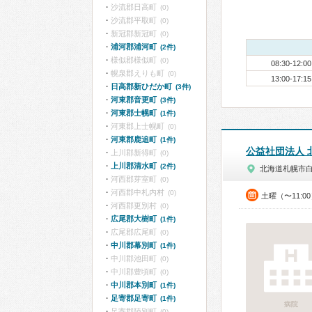
沙流郡日高町
(0)
沙流郡平取町
(0)
新冠郡新冠町
(0)
浦河郡浦河町
(2件)
様似郡様似町
(0)
08:30-12:00
幌泉郡えりも町
(0)
13:00-17:15
日高郡新ひだか町
(3件)
河東郡音更町
(3件)
河東郡士幌町
(1件)
河東郡上士幌町
(0)
河東郡鹿追町
(1件)
公益社団法人
上川郡新得町
(0)
上川郡清水町
(2件)
北海道札幌市
河西郡芽室町
(0)
河西郡中札内村
(0)
土曜（〜11:0
河西郡更別村
(0)
広尾郡大樹町
(1件)
広尾郡広尾町
(0)
中川郡幕別町
(1件)
中川郡池田町
(0)
中川郡豊頃町
(0)
中川郡本別町
(1件)
足寄郡足寄町
(1件)
病院
足寄郡陸別町
(0)