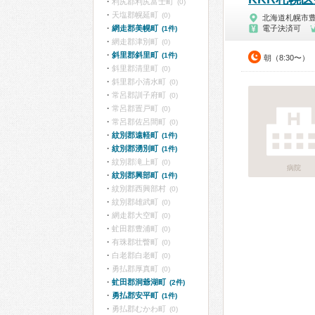
利尻郡利尻富士町
(0)
天塩郡幌延町
(0)
北海道札幌市
網走郡美幌町
電子決済可
(1件)
網走郡津別町
(0)
斜里郡斜里町
(1件)
朝（8:30〜）
斜里郡清里町
(0)
斜里郡小清水町
(0)
常呂郡訓子府町
(0)
常呂郡置戸町
(0)
常呂郡佐呂間町
(0)
紋別郡遠軽町
(1件)
紋別郡湧別町
(1件)
紋別郡滝上町
(0)
病院
紋別郡興部町
(1件)
紋別郡西興部村
(0)
紋別郡雄武町
(0)
網走郡大空町
(0)
虻田郡豊浦町
(0)
有珠郡壮瞥町
(0)
白老郡白老町
(0)
勇払郡厚真町
(0)
虻田郡洞爺湖町
(2件)
勇払郡安平町
(1件)
勇払郡むかわ町
(0)