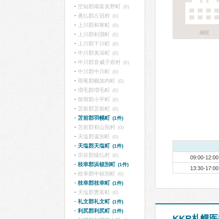
空知郡南富良野町
(0)
勇払郡占冠村
(0)
上川郡和寒町
(0)
病院
上川郡剣淵町
(0)
上川郡下川町
(0)
中川郡美深町
(0)
中川郡音威子府村
(0)
中川郡中川町
(0)
雨竜郡幌加内町
(0)
増毛郡増毛町
(0)
留萌郡小平町
(0)
苫前郡苫前町
(0)
苫前郡羽幌町
(1件)
苫前郡初山別村
(0)
天塩郡遠別町
(0)
天塩郡天塩町
(1件)
宗谷郡猿払村
(0)
09:00-12:00
枝幸郡浜頓別町
(1件)
13:30-17:00
枝幸郡中頓別町
(0)
枝幸郡枝幸町
(1件)
天塩郡豊富町
(0)
礼文郡礼文町
(1件)
利尻郡利尻町
(1件)
KKR札幌