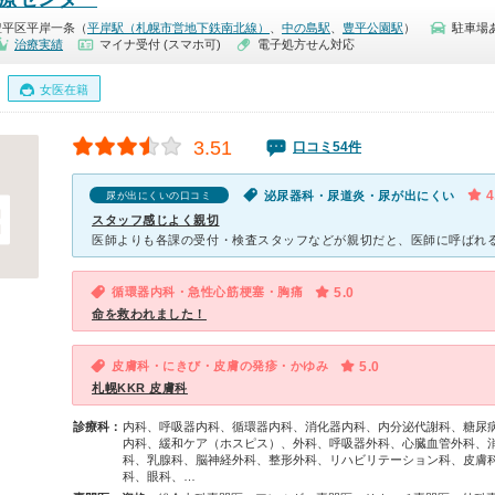
豊平区平岸一条（
平岸駅（札幌市営地下鉄南北線）
、
中の島駅
、
豊平公園駅
）
駐車場
治療実績
マイナ受付 (スマホ可)
電子処方せん対応
女医在籍
3.51
口コミ54件
4
泌尿器科・尿道炎・尿が出にくい
尿が出にくいの口コミ
スタッフ感じよく親切
循環器内科・急性心筋梗塞・胸痛
5.0
命を救われました！
皮膚科・にきび・皮膚の発疹・かゆみ
5.0
札幌KKR 皮膚科
診療科：
内科、呼吸器内科、循環器内科、消化器内科、内分泌代謝科、糖尿
内科、緩和ケア（ホスピス）、外科、呼吸器外科、心臓血管外科、
科、乳腺科、脳神経外科、整形外科、リハビリテーション科、皮膚
科、眼科、…