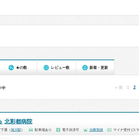
★の数
レビュー数
新着・更新
« 前
1
2
3件中
北彩都病院
会
宮下通（
旭川駅
）
駐車場あり
電子決済可
治療実績
マイナ受付 (スマ