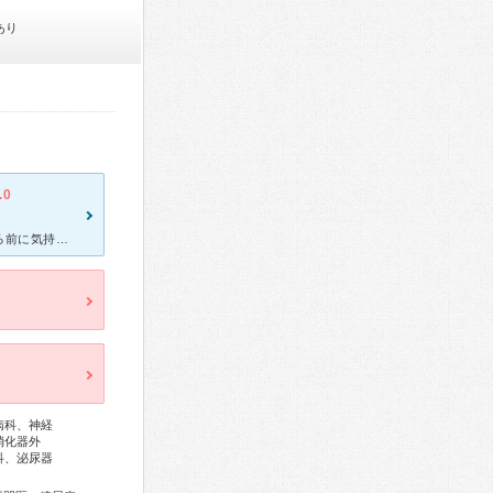
あり
.0
医師よりも各課の受付・検査スタッフなどが親切だと、医師に呼ばれる前に気持ちが安らげる。 まず、コロナの今は、玄関入ってすぐの検温があるが、そこでも笑顔で迎え入れてくれ、最初の緊張がほどけた。初めての
病科、神経
消化器外
科、泌尿器