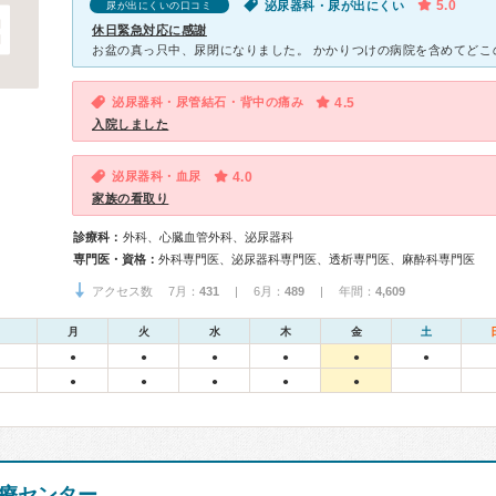
5.0
泌尿器科・尿が出にくい
尿が出にくいの口コミ
休日緊急対応に感謝
泌尿器科・尿管結石・背中の痛み
4.5
入院しました
泌尿器科・血尿
4.0
家族の看取り
診療科：
外科、心臓血管外科、泌尿器科
専門医・資格：
外科専門医、泌尿器科専門医、透析専門医、麻酔科専門医
アクセス数 7月：
431
| 6月：
489
| 年間：
4,609
月
火
水
木
金
土
●
●
●
●
●
●
●
●
●
●
●
医療センター