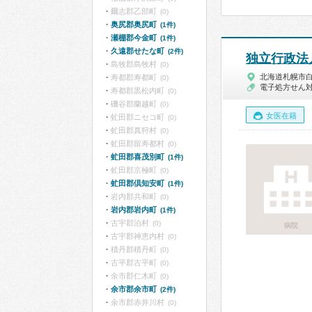
爾志郡乙部町
(0)
奥尻郡奥尻町
(1件)
瀬棚郡今金町
(1件)
久遠郡せたな町
(2件)
独立行政法
島牧郡島牧村
(0)
北海道札幌市
寿都郡寿都町
(0)
電子処方せん
寿都郡黒松内町
(0)
磯谷郡蘭越町
(0)
女医在籍
虻田郡ニセコ町
(0)
虻田郡真狩村
(0)
虻田郡留寿都村
(0)
虻田郡喜茂別町
(1件)
虻田郡京極町
(0)
虻田郡倶知安町
(1件)
岩内郡共和町
(0)
岩内郡岩内町
(1件)
古宇郡泊村
(0)
病院
古宇郡神恵内村
(0)
積丹郡積丹町
(0)
古平郡古平町
(0)
余市郡仁木町
(0)
余市郡余市町
(2件)
余市郡赤井川村
(0)