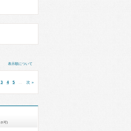
表示順について
3
4
5
…
次 »
ホ可)