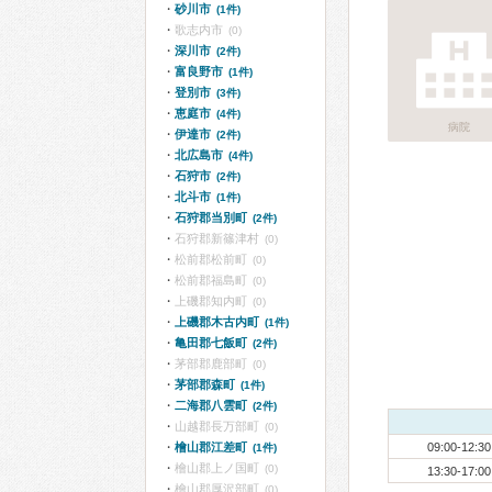
砂川市
(1件)
歌志内市
(0)
深川市
(2件)
富良野市
(1件)
登別市
(3件)
恵庭市
(4件)
病院
伊達市
(2件)
北広島市
(4件)
石狩市
(2件)
北斗市
(1件)
石狩郡当別町
(2件)
石狩郡新篠津村
(0)
松前郡松前町
(0)
松前郡福島町
(0)
上磯郡知内町
(0)
上磯郡木古内町
(1件)
亀田郡七飯町
(2件)
茅部郡鹿部町
(0)
茅部郡森町
(1件)
二海郡八雲町
(2件)
山越郡長万部町
(0)
檜山郡江差町
09:00-12:30
(1件)
檜山郡上ノ国町
(0)
13:30-17:00
檜山郡厚沢部町
(0)