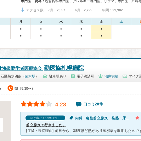
専門医・資格：
アクセス数 7月：
2,557
| 6月：
2,725
| 年間：
29,902
月
火
水
木
金
土
●
●
●
●
●
●
●
●
●
●
勤医協札幌病院
 北海道勤労者医療協会
白石区菊水四条（
菊水駅
）
駐車場あり
電子決済可
治療実績
マイナ受
0）
朝（8:30〜）
4.23
口コミ28件
内科・急性前立腺炎・発熱・尿が出にくい
尿が出にくいの口コミ
前立腺炎で行きました。