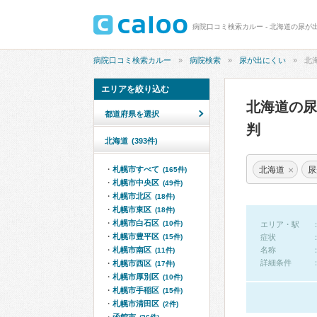
病院口コミ検索カルー - 北海道の尿が
病院口コミ検索カルー
病院検索
尿が出にくい
北
エリアを絞り込む
北海道の
都道府県を選択
判
北海道
(393件)
×
北海道
尿
札幌市すべて
(165件)
札幌市中央区
(49件)
札幌市北区
(18件)
札幌市東区
(18件)
札幌市白石区
(10件)
エリア・駅
札幌市豊平区
(15件)
症状
札幌市南区
名称
(11件)
詳細条件
札幌市西区
(17件)
札幌市厚別区
(10件)
札幌市手稲区
(15件)
札幌市清田区
(2件)