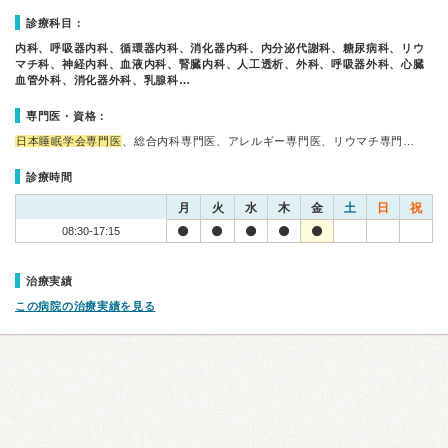
診療科目：
内科、呼吸器内科、循環器内科、消化器内科、内分泌代謝科、糖尿病科、リウ
マチ科、神経内科、血液内科、腎臓内科、人工透析、外科、呼吸器外科、心臓
血管外科、消化器外科、乳腺科…
専門医・資格：
日本睡眠学会専門医
、総合内科専門医、アレルギー専門医、リウマチ専門…
診療時間
月
火
水
木
金
土
日
祝
08:30-17:15
治療実績
この病院の治療実績を見る