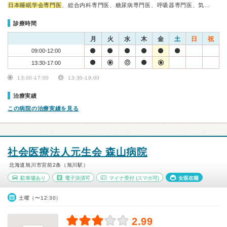
日本睡眠学会専門医
、総合内科専門医、糖尿病専門医、呼吸器専門医、気…
診療時間
月
火
水
木
金
土
日
祝
09:00-12:00
13:30-17:00
13:00-17:00
13:30-19:00
治療実績
この病院の治療実績を見る
社会医療法人元生会 森山病院
北海道旭川市宮前2条（旭川駅）
駐車場あり
電子決済可
マイナ受付
(スマホ可)
女医在籍
土曜（〜12:30）
2.99