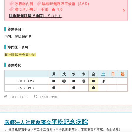
呼吸器内科
睡眠時無呼吸症候群（SAS）
寝つきが悪い・不眠
4.0
睡眠時無呼吸で通院しています
診療科目：
内科、呼吸器内科
専門医・資格：
日本睡眠学会専門医
診療時間
月
火
水
木
金
土
日
祝
10:00-13:30
15:00-19:00
10:00-14:00
15:00-19:00
平松記念病院
医療法人社団慈藻会
北海道札幌市中央区南二十二条西（中央図書館前駅、電車事業所前駅、石山通駅）