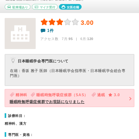
駐車場あり
マイナ受付
女医在籍
3.00
1件
アクセス数 7月:
95
| 6月:
120
日本睡眠学会専門医について
在籍：香坂 雅子 医師（日本睡眠学会指導医・日本睡眠学会総合専
門医）
精神科
睡眠時無呼吸症候群（SAS）
過眠
3.0
睡眠時無呼吸症候群でお世話になりました
診療科目：
精神科、漢方
専門医・資格：