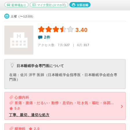
駐車場あり
マイナ受付
(スマホ可)
女医在籍
土曜（〜12:00）
3.40
2件
アクセス数 7月:
327
| 6月:
317
日本睡眠学会専門医について
在籍：佐川 洋平 医師（日本睡眠学会指導医・日本睡眠学会総合専
門医）
心療内科
胃痛・腹痛・だるい・動悸・息切れ・吐き気・嘔吐・体調不良・慢性の下痢・気が滅入る・不安・ストレス
5.0
丁寧、親切、適切な処方
精神科
2.0