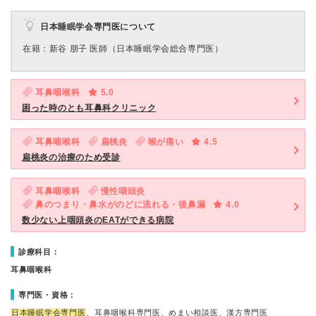
日本睡眠学会専門医について
在籍：新谷 朋子 医師（日本睡眠学会総合専門医）
耳鼻咽喉科
5.0
困った時のとも耳鼻科クリニック
耳鼻咽喉科
扁桃炎
喉が痛い
4.5
扁桃炎の治療のため受診
耳鼻咽喉科
慢性咽頭炎
鼻のつまり・鼻水がのどに流れる・後鼻漏
4.0
数少ない上咽頭炎のEATができる病院
診療科目：
耳鼻咽喉科
専門医・資格：
日本睡眠学会専門医
、耳鼻咽喉科専門医、めまい相談医、漢方専門医