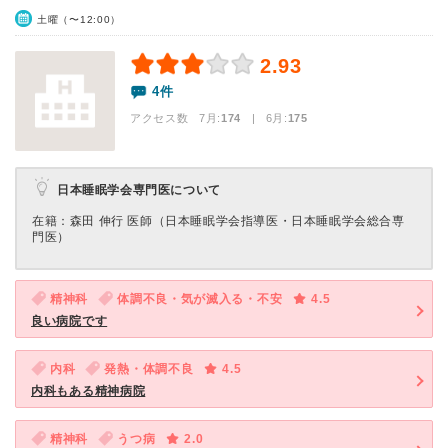
土曜（〜12:00）
2.93
4件
アクセス数 7月:
174
| 6月:
175
日本睡眠学会専門医について
在籍：森田 伸行 医師（日本睡眠学会指導医・日本睡眠学会総合専
門医）
精神科
体調不良・気が滅入る・不安
4.5
良い病院です
内科
発熱・体調不良
4.5
内科もある精神病院
精神科
うつ病
2.0