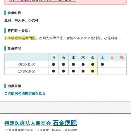
診療科目：
産科、婦人科、小児科
専門医・資格：
日本睡眠学会専門医
、産婦人科専門医、女性ヘルスケア専門医、小児科専…
診療時間
月
火
水
木
金
土
日
祝
08:30-11:00
13:30-16:00
治療実績
この病院の治療実績を見る
石金病院
特定医療法人朋友会
北海道札幌市北区新川（発寒駅、麻生駅、新琴似駅）