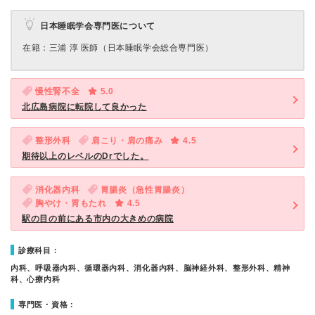
日本睡眠学会専門医について
在籍：三浦 淳 医師（日本睡眠学会総合専門医）
慢性腎不全
5.0
北広島病院に転院して良かった
整形外科
肩こり・肩の痛み
4.5
期待以上のレベルのDrでした。
消化器内科
胃腸炎（急性胃腸炎）
胸やけ・胃もたれ
4.5
駅の目の前にある市内の大きめの病院
診療科目：
内科、呼吸器内科、循環器内科、消化器内科、脳神経外科、整形外科、精神
科、心療内科
専門医・資格：