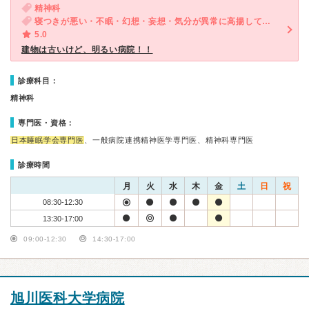
精神科
寝つきが悪い・不眠・幻想・妄想・気分が異常に高揚している
5.0
建物は古いけど、明るい病院！！
診療科目：
精神科
専門医・資格：
日本睡眠学会専門医
、一般病院連携精神医学専門医、精神科専門医
診療時間
月
火
水
木
金
土
日
祝
08:30-12:30
13:30-17:00
09:00-12:30
14:30-17:00
旭川医科大学病院