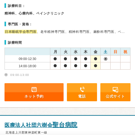
診療科目：
精神科、心療内科、ペインクリニック
専門医・資格：
日本睡眠学会専門医
、老年精神専門医、精神科専門医、麻酔科専門医、ペ…
診療時間
月
火
水
木
金
土
日
祝
09:00-12:30
14:00-18:00
09:00-13:00
ネット予約
電話
公式サイト
聖台病院
医療法人社団六樹会
北海道上川郡東神楽町東一線