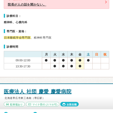
院長が人の話を聞かない。
診療科目：
精神科、心療内科
専門医・資格：
日本睡眠学会専門医
、精神科専門医
診療時間
月
火
水
木
金
土
日
祝
09:00-12:00
13:30-17:30
医療法人 社団 慶愛 慶愛病院
北海道帯広市東三条南（帯広駅）
駐車場あり
マイナ受付
(スマホ可)
女医在籍