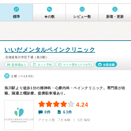
標準
★の数
レビュー数
新着・更新
いいだメンタルペインクリニック
北海道旭川市宮下通（旭川駅）
駐車場あり
ネット予約
マイナ受付
(スマホ可)
女医在籍
土曜（〜13:00）
旭川駅より徒歩1分の精神科・心療内科・ペインクリニック。専門医が在
籍。隔週土曜診療。提携駐車場あり。
4.24
0件
63件
アクセス数 7月:
640
| 6月:
622