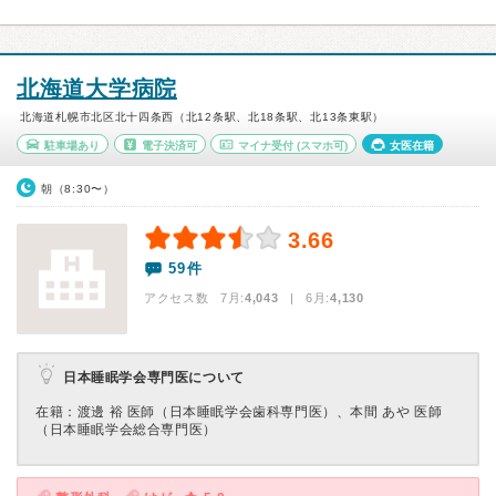
北海道大学病院
北海道札幌市北区北十四条西（北12条駅、北18条駅、北13条東駅）
駐車場あり
電子決済可
マイナ受付
(スマホ可)
女医在籍
朝（8:30〜）
3.66
59件
アクセス数 7月:
4,043
| 6月:
4,130
日本睡眠学会専門医について
在籍：渡邊 裕 医師（日本睡眠学会歯科専門医）、本間 あや 医師
（日本睡眠学会総合専門医）