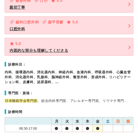
整形外科
けが
5.0
親切丁寧
歯科口腔外科
扁平苔癬
5.0
口腔外科
5.0
内面的な部分も理解してくださる
診療科目：
内科、循環器内科、消化器内科、神経内科、血液内科、呼吸器外科、心臓血管
外科、消化器外科、乳腺科、脳神経外科、整形外科、形成外科、リハビリテー
ション科、皮膚科、泌尿器科、…
専門医・資格：
日本睡眠学会専門医
、総合内科専門医、アレルギー専門医、リウマチ専門…
診療時間
月
火
水
木
金
土
日
祝
08:30-17:00