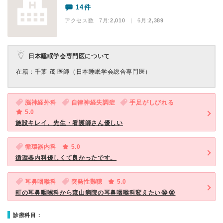
14件
アクセス数 7月:
2,010
| 6月:
2,389
日本睡眠学会専門医について
在籍：千葉 茂 医師（日本睡眠学会総合専門医）
脳神経外科
自律神経失調症
手足がしびれる
5.0
施設キレイ、先生・看護師さん優しい
循環器内科
5.0
循環器内科優しくて良かったです。
耳鼻咽喉科
突発性難聴
5.0
町の耳鼻咽喉科から森山病院の耳鼻咽喉科変えたい😭😭
診療科目：