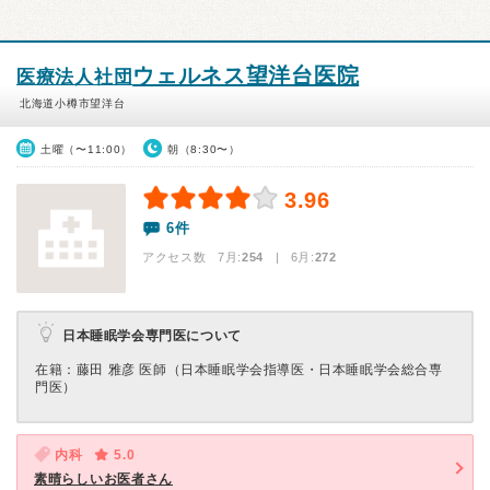
ウェルネス望洋台医院
医療法人社団
北海道小樽市望洋台
土曜（〜11:00）
朝（8:30〜）
3.96
6件
アクセス数 7月:
254
| 6月:
272
日本睡眠学会専門医について
在籍：藤田 雅彦 医師（日本睡眠学会指導医・日本睡眠学会総合専
門医）
内科
5.0
素晴らしいお医者さん