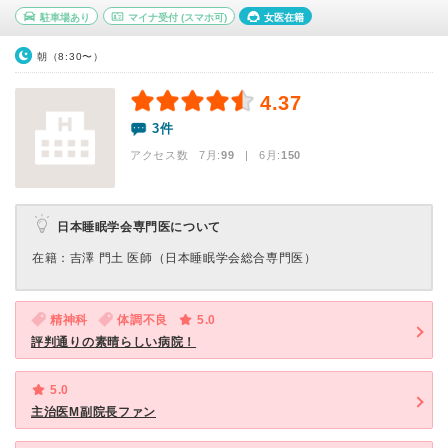
駐車場あり
マイナ受付
(スマホ可)
女医在籍
朝（8:30〜）
4.37
3件
アクセス数 7月:
99
| 6月:
150
日本睡眠学会専門医について
在籍：吉澤 門土 医師（日本睡眠学会総合専門医）
精神科
体調不良
5.0
評判通りの素晴らしい病院！
5.0
主治医M副院長ファン