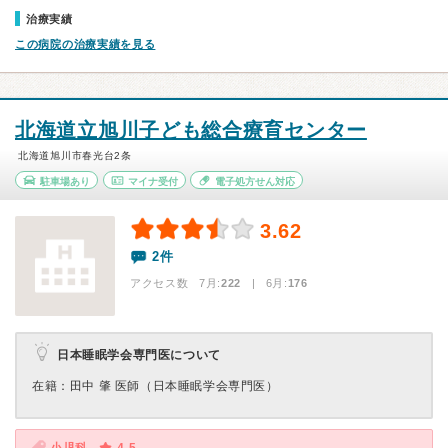
治療実績
この病院の治療実績を見る
北海道立旭川子ども総合療育センター
北海道旭川市春光台2条
駐車場あり
マイナ受付
電子処方せん対応
3.62
2件
アクセス数 7月:
222
| 6月:
176
日本睡眠学会専門医について
在籍：田中 肇 医師（日本睡眠学会専門医）