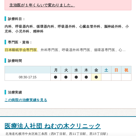
主治医が１年くらいで変わりました。
診療科目：
内科、呼吸器内科、循環器内科、呼吸器外科、心臓血管外科、脳神経外科、小
児科、小児外科、精神科
専門医・資格：
日本睡眠学会専門医
、外科専門医、呼吸器外科専門医、循環器専門医、心…
診療時間
月
火
水
木
金
土
日
祝
08:30-17:15
治療実績
この病院の治療実績を見る
医療法人社団 ねむの木クリニック
北海道札幌市中央区南三条西（西8丁目駅、西11丁目駅、西15丁目駅）