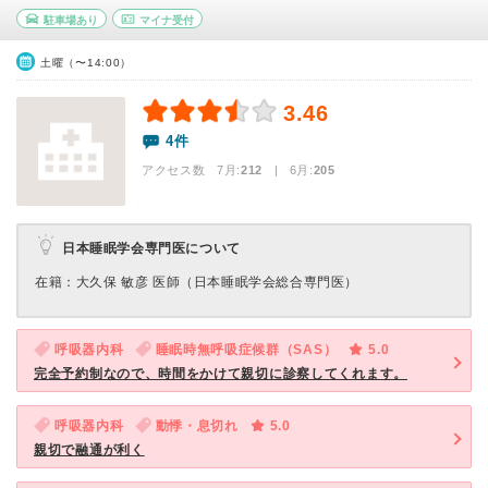
駐車場あり
マイナ受付
土曜（〜14:00）
3.46
4件
アクセス数 7月:
212
| 6月:
205
日本睡眠学会専門医について
在籍：大久保 敏彦 医師（日本睡眠学会総合専門医）
呼吸器内科
睡眠時無呼吸症候群（SAS）
5.0
完全予約制なので、時間をかけて親切に診察してくれます。
呼吸器内科
動悸・息切れ
5.0
親切で融通が利く