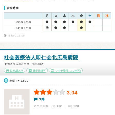
診療時間
月
火
水
木
金
土
日
祝
09:00-12:00
14:00-17:30
14:00-19:00
社会医療法人即仁会北広島病院
北海道北広島市中央（北広島駅）
駐車場あり
電子決済可
マイナ受付
(スマホ可)
土曜（〜12:00）
3.04
9件
アクセス数 7月:
402
| 6月:
328