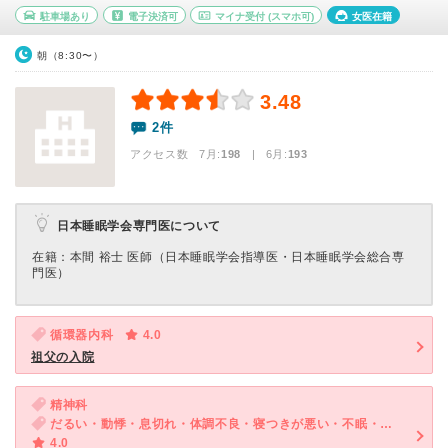
駐車場あり
電子決済可
マイナ受付
(スマホ可)
女医在籍
朝（8:30〜）
3.48
2件
アクセス数 7月:
198
| 6月:
193
日本睡眠学会専門医について
在籍：本間 裕士 医師（日本睡眠学会指導医・日本睡眠学会総合専
門医）
循環器内科
4.0
祖父の入院
精神科
だるい・動悸・息切れ・体調不良・寝つきが悪い・不眠・気が滅入る・不安・気分が異常に高揚している
4.0