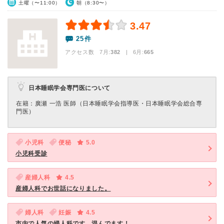
土曜（〜11:00）
朝（8:30〜）
3.47
25件
アクセス数 7月:
382
| 6月:
665
日本睡眠学会専門医について
在籍：廣瀬 一浩 医師（日本睡眠学会指導医・日本睡眠学会総合専
門医）
小児科
便秘
5.0
小児科受診
産婦人科
4.5
産婦人科でお世話になりました。
婦人科
妊娠
4.5
市内で人気の婦人科です。混んでます！