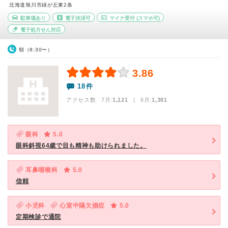
北海道旭川市緑が丘東2条
駐車場あり
電子決済可
マイナ受付
(スマホ可)
電子処方せん対応
朝（8:30〜）
3.86
18件
アクセス数 7月:
1,121
| 6月:
1,381
眼科
5.0
眼科斜視64歳で目も精神も助けられました。
耳鼻咽喉科
5.0
信頼
小児科
心室中隔欠損症
5.0
定期検診で通院