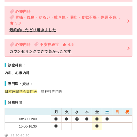
心療内科
胃痛・腹痛・だるい・吐き気・嘔吐・食欲不振・体調不良・気が滅入る・不安
5.0
最終的にたどり着きました
心療内科
不安神経症
4.5
カウンセリングつきで良かったです
診療科目：
内科、心療内科
専門医・資格：
日本睡眠学会専門医
、精神科専門医
診療時間
月
火
水
木
金
土
日
祝
08:30-11:00
15:00-16:30
13:30-16:30