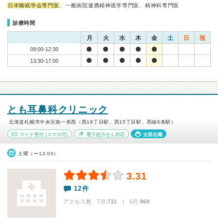
日本睡眠学会専門医
、一般病院連携精神医学専門医、精神科専門医
診療時間
月
火
水
木
金
土
日
祝
09:00-12:30
13:30-17:00
とも耳鼻科クリニック
北海道札幌市中央区南一条西（西18丁目駅、西15丁目駅、西線6条駅）
マイナ受付
(スマホ可)
電子処方せん対応
女医在籍
土曜（〜12:00）
3.31
12件
アクセス数 7月:
721
| 6月:
868