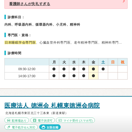
看護師さんが失礼すぎる
診療科目：
内科、呼吸器内科、循環器内科、小児科、精神科
専門医・資格：
日本睡眠学会専門医
、心臓血管外科専門医、老年精神専門医、精神科専門…
診療時間
月
火
水
木
金
土
日
祝
09:30-12:00
14:00-17:00
医療法人 徳洲会 札幌東徳洲会病院
北海道札幌市東区北三十三条東（新道東駅）
駐車場あり
電子決済可
マイナ受付
(スマホ可)
電子処方せん対応
女医在籍