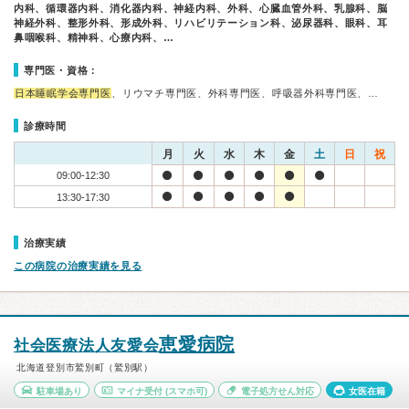
内科、循環器内科、消化器内科、神経内科、外科、心臓血管外科、乳腺科、脳
神経外科、整形外科、形成外科、リハビリテーション科、泌尿器科、眼科、耳
鼻咽喉科、精神科、心療内科、…
専門医・資格：
日本睡眠学会専門医
、リウマチ専門医、外科専門医、呼吸器外科専門医、…
診療時間
月
火
水
木
金
土
日
祝
09:00-12:30
13:30-17:30
治療実績
この病院の治療実績を見る
恵愛病院
社会医療法人友愛会
北海道登別市鷲別町（鷲別駅）
駐車場あり
マイナ受付
(スマホ可)
電子処方せん対応
女医在籍