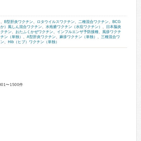
ン
、
B型肝炎ワクチン
、
ロタウイルスワクチン
、
二種混合ワクチン
、
BCG
しか）風しん混合ワクチン
、
水疱瘡ワクチン（水痘ワクチン）
、
日本脳炎
ワクチン
、
おたふくかぜワクチン
、
インフルエンザ予防接種
、
風疹ワクチ
クチン（単独）
、
A型肝炎ワクチン
、
麻疹ワクチン（単独）
、
三種混合ワ
チン
、
Hib（ヒブ）ワクチン（単独）
001〜1500件