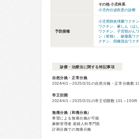
その他 小児科系
小児内分泌疾患の診療
小児用肺炎球菌ワクチ
ワクチン
、
麻しん（は
予防接種
ワクチン
、
子宮頸がん
ン（単独）
、
破傷風ワ
クチン
、
四種混合ワク
診療・治療法に関する特記事項
自然分娩・正常分娩
2024/4/1～2025/3/31の自然分娩・正常分娩数:1
帝王切開
2024/4/1～2025/3/31の帝王切開数:101～150件
無痛分娩（和痛分娩）
希望による無痛分娩が可能
麻酔管理者:産婦人科専門医
計画分娩での無痛分娩