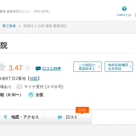
慶愛 慶愛病院の口コミ・評判 (25件)
Calooとは
東三条南
医療法人 社団 慶愛 慶愛病院
病院
この病院の
無料医療機関
3.47
？
口コミ
25
件
看護師求人
会員登録
条南9丁目2番地
【
地図
】
場あり
マイナ受付 (スマホ可)
朝（8:30〜）
女医
25件
地図・アクセス
口コミ