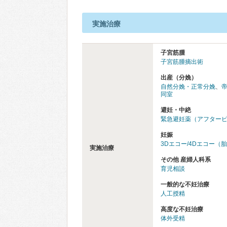
実施治療
子宮筋腫
子宮筋腫摘出術
出産（分娩）
自然分娩・正常分娩
、
同室
避妊・中絶
緊急避妊薬（アフター
妊娠
3Dエコー/4Dエコー（
実施治療
その他 産婦人科系
育児相談
一般的な不妊治療
人工授精
高度な不妊治療
体外受精