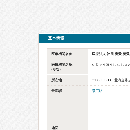
基本情報
医療機関名称
医療法人 社団 慶愛 慶
医療機関名称
いりょうほうじん しゃ
(かな)
所在地
〒080-0803 北海道
最寄駅
帯広駅
地図