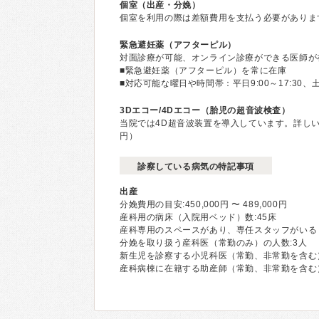
個室（出産・分娩）
個室を利用の際は差額費用を支払う必要がありま
緊急避妊薬（アフターピル）
対面診療が可能、オンライン診療ができる医師が
■緊急避妊薬（アフターピル）を常に在庫
■対応可能な曜日や時間帯：平日9:00～17:30、土9:
3Dエコー/4Dエコー（胎児の超音波検査）
当院では4D超音波装置を導入しています。詳しい内
円）
診察している病気の特記事項
出産
分娩費用の目安:450,000円 〜 489,000円
産科用の病床（入院用ベッド）数:45床
産科専用のスペースがあり、専任スタッフがいる
分娩を取り扱う産科医（常勤のみ）の人数:3人
新生児を診察する小児科医（常勤、非常勤を含む）
産科病棟に在籍する助産師（常勤、非常勤を含む）の