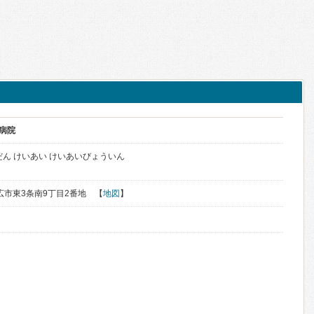
愛病院
だん けいあい けいあいびょういん
帯広市東3条南9丁目2番地 【
地図
】