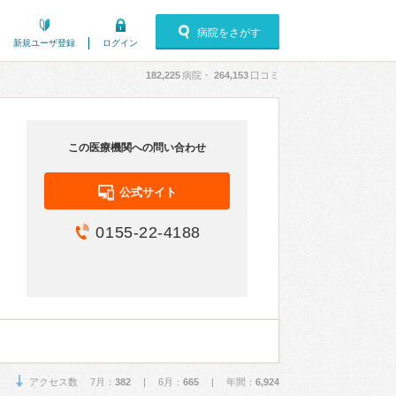
病院をさがす
新規ユーザ登録
ログイン
182,225
病院・
264,153
口コミ
この医療機関への問い合わせ
公式サイト
0155-22-4188
アクセス数 7月：
382
| 6月：
665
| 年間：
6,924