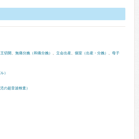
帝王切開
、
無痛分娩（和痛分娩）
、
立会出産
、
個室（出産・分娩）
、
母子
ピル）
胎児の超音波検査）