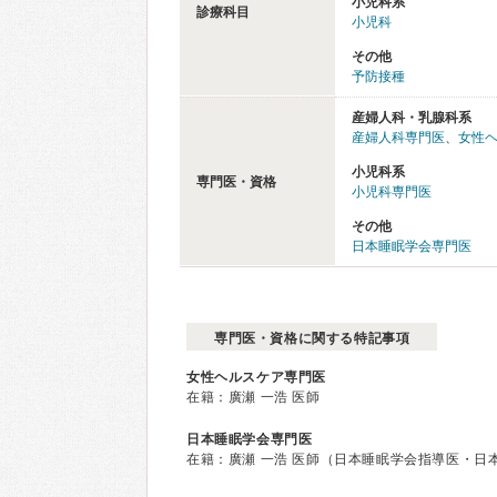
小児科系
診療科目
小児科
その他
予防接種
産婦人科・乳腺科系
産婦人科専門医
、
女性
小児科系
専門医・資格
小児科専門医
その他
日本睡眠学会専門医
専門医・資格に関する特記事項
女性ヘルスケア専門医
在籍：廣瀬 一浩 医師
日本睡眠学会専門医
在籍：廣瀬 一浩 医師（日本睡眠学会指導医・日