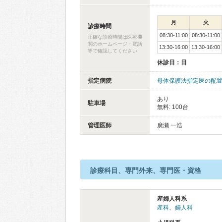
月
火
診療時間
08:30-11:00
08:30-11:00
正確な診療時間は医療機
関のホームページ・電話
13:30-16:00
13:30-16:00
等で確認してください
休診日：日
指定病院
母体保護法指定医の配
あり
駐車場
無料: 100台
管理医師
廣瀬 一浩
診療科目、専門外来、専門医・資格
産婦人科系
産科
、
婦人科