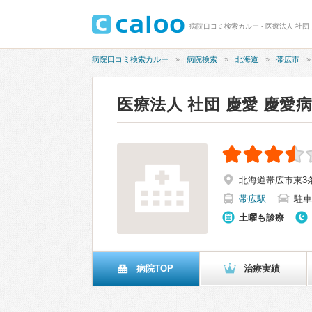
病院口コミ検索カルー - 医療法人 社団 
病院口コミ検索カルー
病院検索
北海道
帯広市
医療法人 社団 慶愛 慶愛
北海道帯広市東3
帯広駅
駐車
土曜も診療
病院TOP
治療実績