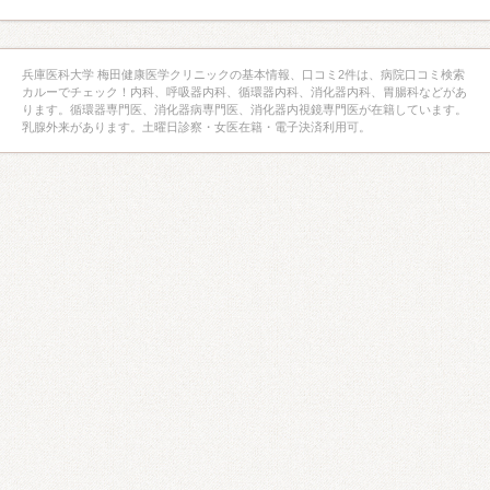
兵庫医科大学 梅田健康医学クリニックの基本情報、口コミ2件は、病院口コミ検索
カルーでチェック！内科、呼吸器内科、循環器内科、消化器内科、胃腸科などがあ
ります。循環器専門医、消化器病専門医、消化器内視鏡専門医が在籍しています。
乳腺外来があります。土曜日診察・女医在籍・電子決済利用可。