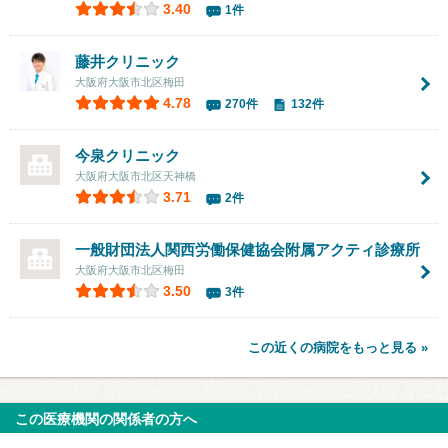
3.40
1件
藤井クリニック
大阪府大阪市北区梅田
4.78
270件
132件
今泉クリニック
大阪府大阪市北区天神橋
3.71
2件
一般財団法人関西労働保健協会附属アクティ診療所
大阪府大阪市北区梅田
3.50
3件
この近くの病院をもっと見る »
この医療機関の関係者の方へ