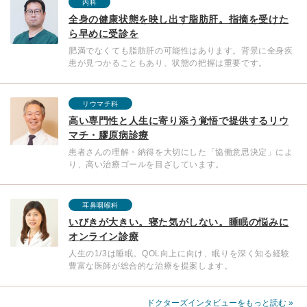
内科
全身の健康状態を映し出す脂肪肝。指摘を受けた
ら早めに受診を
肥満でなくても脂肪肝の可能性はあります。背景に全身疾
患が見つかることもあり、状態の把握は重要です。
リウマチ科
高い専門性と人生に寄り添う覚悟で提供するリウ
マチ・膠原病診療
患者さんの理解・納得を大切にした「協働意思決定」によ
り、高い治療ゴールを目ざしています。
耳鼻咽喉科
いびきが大きい。寝た気がしない。睡眠の悩みに
オンライン診療
人生の1/3は睡眠。QOL向上に向け、眠りを深く知る経験
豊富な医師が総合的な治療を提案します。
ドクターズインタビューをもっと読む »