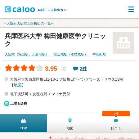
«大阪府大阪市北区梅田の一覧へ
兵庫医科大学 梅田健康医学クリニッ
ク
大阪駅（梅田駅、北新地駅）
渡辺橋駅（肥後橋駅）
中崎町駅
3.95
2件
？
大阪府大阪市北区梅田1-13-1 大阪梅田ツインタワーズ・サウス13階
地図
【
】
電子決済可
女医在籍
マイナ受付
土曜も診療
2件
TOP
地図
口コミ
アクセス数 7月：
502
| 6月：
483
| 年間：
5,011