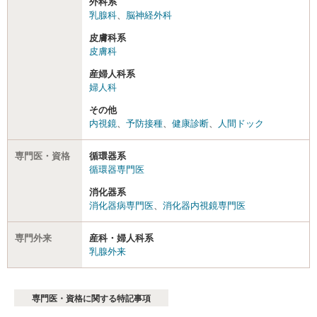
外科系
乳腺科
、
脳神経外科
皮膚科系
皮膚科
産婦人科系
婦人科
その他
内視鏡
、
予防接種
、
健康診断
、
人間ドック
専門医・資格
循環器系
循環器専門医
消化器系
消化器病専門医
、
消化器内視鏡専門医
専門外来
産科・婦人科系
乳腺外来
専門医・資格に関する特記事項