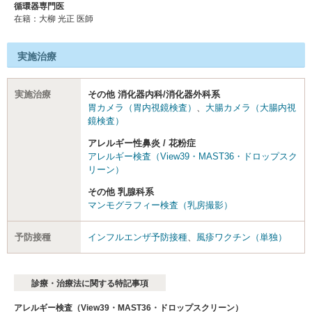
循環器専門医
在籍：大柳 光正 医師
実施治療
実施治療
その他 消化器内科/消化器外科系
胃カメラ（胃内視鏡検査）
、
大腸カメラ（大腸内視
鏡検査）
アレルギー性鼻炎 / 花粉症
アレルギー検査（View39・MAST36・ドロップスク
リーン）
その他 乳腺科系
マンモグラフィー検査（乳房撮影）
予防接種
インフルエンザ予防接種
、
風疹ワクチン（単独）
診療・治療法に関する特記事項
アレルギー検査（View39・MAST36・ドロップスクリーン）