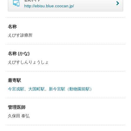
公式サイト
http://ebisu.blue.coocan.jp/
名称
えびす診療所
名称 (かな)
えびすしんりょうしょ
最寄駅
今宮戎駅
、
大国町駅
、
新今宮駅（動物園前駅）
管理医師
久保田 泰弘