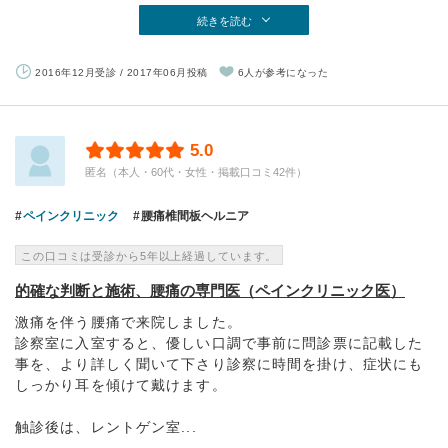
続きを読む
2016年12月受診 / 2017年06月投稿
6人が参考になった
5.0
匿名（本人・60代・女性・掲載口コミ42件）
ペインクリニック
腰痛椎間板ヘルニア
この口コミは受診から5年以上経過しています。
的確な判断と施術、腰痛の専門医（ペインクリニック医）
激痛を伴う腰痛で来院しました。
診察室に入室すると、優しい口調で事前に問診票に記載した
事を、より詳しく聞いて下さり診察に時間を掛け、症状にも
しっかり耳を傾けて戴けます。
触診後は、レントゲン室...