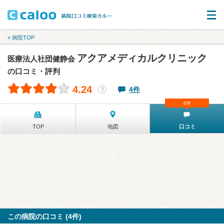
« 病院TOP
アクアメディカルクリニック
医療法人社団健静会
の口コミ・評判
4.24
4件
？
4件
TOP
地図
口コミ
この病院の口コミ (4件)