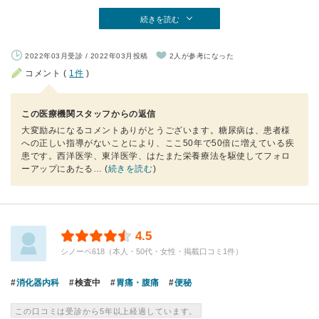
続きを読む
2022年03月受診 / 2022年03月投稿
2人が参考になった
コメント (
1件
)
この医療機関スタッフからの返信
大変励みになるコメントありがとうございます。糖尿病は、患者様
への正しい指導がないことにより、ここ50年で50倍に増えている疾
患です。西洋医学、東洋医学、はたまた栄養療法を駆使してフォロ
ーアップにあたる
… (
続きを読む
)
4.5
シノーペ618（本人・50代・女性・掲載口コミ1件）
消化器内科
検査中
胃痛・腹痛
便秘
この口コミは受診から5年以上経過しています。