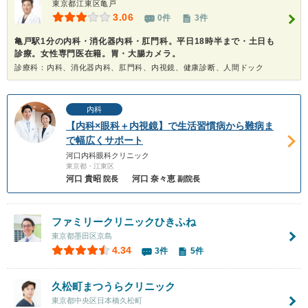
東京都江東区亀戸
3.06
0件
3件
亀戸駅1分の内科・消化器内科・肛門科。平日18時半まで・土日も
診療。女性専門医在籍。胃・大腸カメラ。
診療科：内科、消化器内科、肛門科、内視鏡、健康診断、人間ドック
内科
【内科×眼科＋内視鏡】で生活習慣病から難病ま
で幅広くサポート
河口内科眼科クリニック
東京都・江東区
河口 貴昭
河口 奈々恵
院長
副院長
ファミリークリニックひきふね
東京都墨田区京島
4.34
3件
5件
久松町まつうらクリニック
東京都中央区日本橋久松町