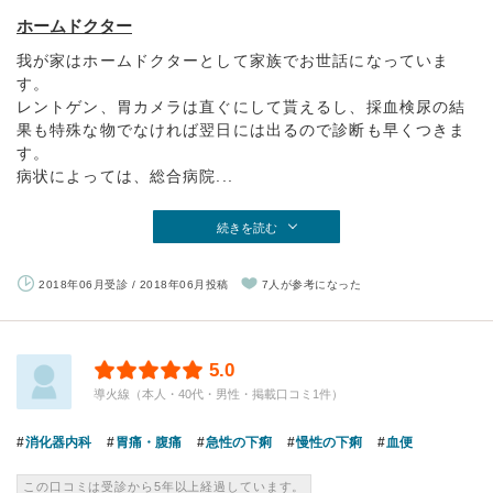
ホームドクター
我が家はホームドクターとして家族でお世話になっていま
す。
レントゲン、胃カメラは直ぐにして貰えるし、採血検尿の結
果も特殊な物でなければ翌日には出るので診断も早くつきま
す。
病状によっては、総合病院...
続きを読む
2018年06月受診 / 2018年06月投稿
7人が参考になった
5.0
導火線（本人・40代・男性・掲載口コミ1件）
消化器内科
胃痛・腹痛
急性の下痢
慢性の下痢
血便
この口コミは受診から5年以上経過しています。