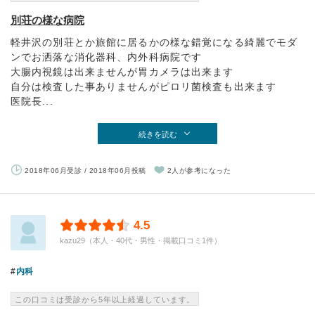
別荘の様な病院
軽井沢の別荘とか旅館に居るかの様な錯覚になる綺麗でモダ
ンでお洒落な消化器科、内外科病院です
大腸内視鏡は出来ませんが胃カメラは出来ます
自分は検査した事ありませんがピロリ菌検査も出来ます
医院長...
続きを読む
2018年06月受診 / 2018年06月投稿
2人が参考になった
4.5
kazu29（本人・40代・男性・掲載口コミ1件）
内科
この口コミは受診から5年以上経過しています。