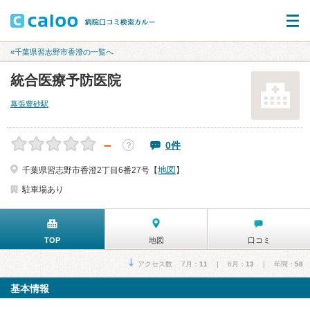
«千葉県習志野市香澄の一覧へ
統合医療予防医院
幕張豊砂駅
－
0件
？
地図
千葉県習志野市香澄2丁目6番27号【
】
駐車場あり
TOP
地図
口コミ
アクセス数 7月：
11
| 6月：
13
| 年間：
58
基本情報