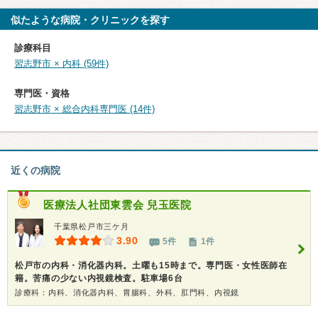
似たような病院・クリニックを探す
診療科目
習志野市 × 内科 (59件)
専門医・資格
習志野市 × 総合内科専門医 (14件)
近くの病院
医療法人社団東雲会
兒玉医院
千葉県松戸市三ケ月
3.90
5件
1件
松戸市の内科・消化器内科。土曜も15時まで。専門医・女性医師在
籍。苦痛の少ない内視鏡検査。駐車場6台
診療科：内科、消化器内科、胃腸科、外科、肛門科、内視鏡