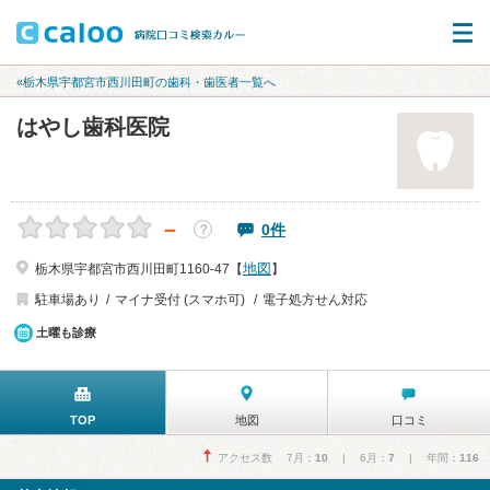
«栃木県宇都宮市西川田町の歯科・歯医者一覧へ
はやし歯科医院
－
0件
？
地図
栃木県宇都宮市西川田町1160-47【
】
駐車場あり
マイナ受付 (スマホ可)
電子処方せん対応
土曜も診療
TOP
地図
口コミ
アクセス数 7月：
10
| 6月：
7
| 年間：
116