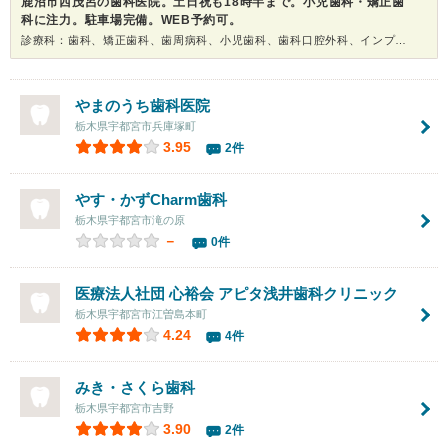
鹿沼市西茂呂の歯科医院。土日祝も18時半まで。小児歯科・矯正歯
科に注力。駐車場完備。WEB予約可。
診療科：歯科、矯正歯科、歯周病科、小児歯科、歯科口腔外科、インプラント、ホワイトニング
やまのうち歯科医院
栃木県宇都宮市兵庫塚町
3.95
2件
やす・かずCharm歯科
栃木県宇都宮市滝の原
－
0件
医療法人社団 心裕会 アピタ浅井歯科クリニック
栃木県宇都宮市江曽島本町
4.24
4件
みき・さくら歯科
栃木県宇都宮市吉野
3.90
2件