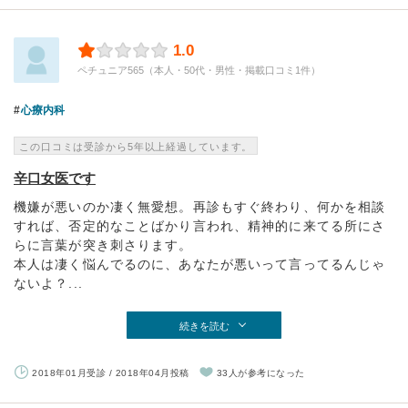
1.0
ペチュニア565（本人・50代・男性・掲載口コミ1件）
心療内科
この口コミは受診から5年以上経過しています。
辛口女医です
機嫌が悪いのか凄く無愛想。再診もすぐ終わり、何かを相談
すれば、否定的なことばかり言われ、精神的に来てる所にさ
らに言葉が突き刺さります。
本人は凄く悩んでるのに、あなたが悪いって言ってるんじゃ
ないよ？...
続きを読む
2018年01月受診 / 2018年04月投稿
33人が参考になった