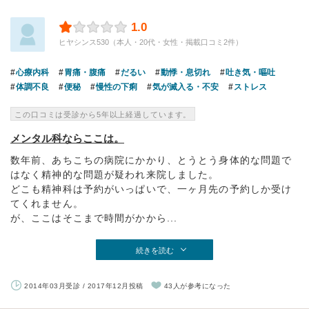
1.0
ヒヤシンス530（本人・20代・女性・掲載口コミ2件）
心療内科
胃痛・腹痛
だるい
動悸・息切れ
吐き気・嘔吐
体調不良
便秘
慢性の下痢
気が滅入る・不安
ストレス
この口コミは受診から5年以上経過しています。
メンタル科ならここは。
数年前、あちこちの病院にかかり、とうとう身体的な問題で
はなく精神的な問題が疑われ来院しました。
どこも精神科は予約がいっぱいで、一ヶ月先の予約しか受け
てくれません。
が、ここはそこまで時間がかから...
続きを読む
2014年03月受診 / 2017年12月投稿
43人が参考になった