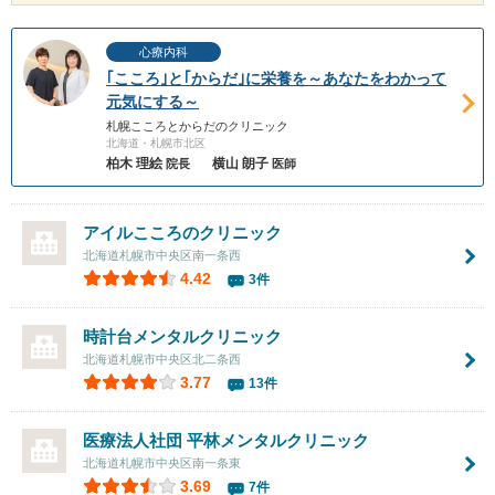
心療内科
｢こころ｣と｢からだ｣に栄養を～あなたをわかって
元気にする～
札幌こころとからだのクリニック
北海道・札幌市北区
柏木 理絵
横山 朗子
院長
医師
アイルこころのクリニック
北海道札幌市中央区南一条西
4.42
3件
時計台メンタルクリニック
北海道札幌市中央区北二条西
3.77
13件
医療法人社団
平林メンタルクリニック
北海道札幌市中央区南一条東
3.69
7件