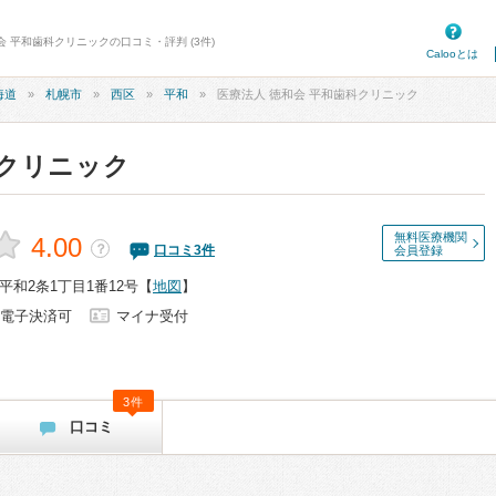
会 平和歯科クリニックの口コミ・評判 (3件)
Calooとは
海道
札幌市
西区
平和
医療法人 徳和会 平和歯科クリニック
科クリニック
無料医療機関
4.00
？
口コミ
3
件
会員登録
和2条1丁目1番12号
【
地図
】
電子決済可
マイナ受付
3件
口コミ