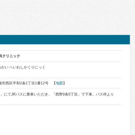
歯科クリニック
わかい へいわしかくりにっく
札幌市西区平和2条1丁目1番12号 【
地図
】
」にてJRバスに乗車いただき、「西野9条5丁目」で下車。バス停より