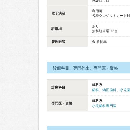
休診日：日
利用可
電子決済
各種クレジットカード
あり
駐車場
無料駐車場:13台
管理医師
金澤 徳幸
診療科目、専門外来、専門医・資格
歯科系
診療科目
歯科
、
矯正歯科
、
小児
歯科系
専門医・資格
小児歯科専門医