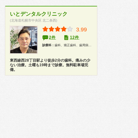
いとデンタルクリニック
(北海道札幌市中央区 北二条西)
3.99
2件
12件
診療科：
歯科、矯正歯科、歯周病科、小児歯科、歯科口腔外科、インプラント、ホワイトニング
東西線西28丁目駅より徒歩2分の歯科。痛みの少
ない治療。土曜も19時まで診療。無料駐車場完
備。