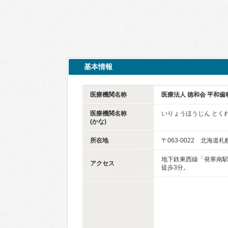
基本情報
医療機関名称
医療法人 徳和会 平和
医療機関名称
いりょうほうじん とく
(かな)
所在地
〒063-0022 北海道
地下鉄東西線「発寒南駅
アクセス
徒歩3分。