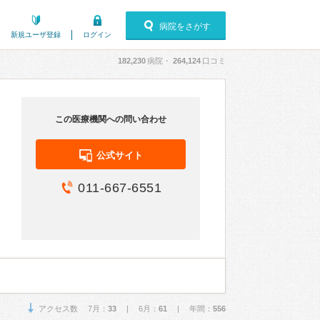
病院をさがす
新規ユーザ登録
ログイン
182,230
病院・
264,124
口コミ
この医療機関への問い合わせ
公式サイト
011-667-6551
アクセス数 7月：
33
| 6月：
61
| 年間：
556