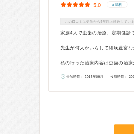
5.0
歯科
この口コミは受診から5年以上経過してい
家族4人で虫歯の治療、定期健診
先生が何人かいらして経験豊富な
私の行った治療内容は虫歯の治療か
受診時期： 2013年09月
投稿時期： 20