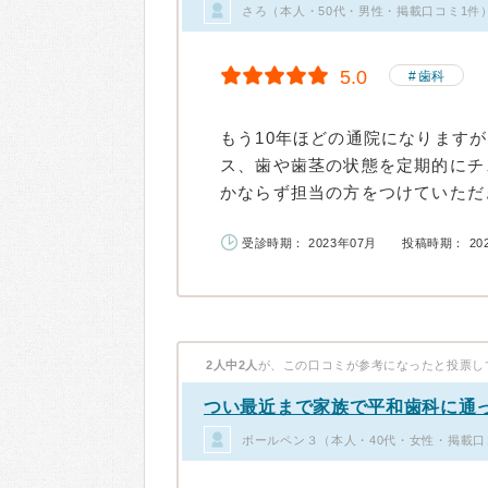
さろ（本人・50代・男性・掲載口コミ1件
5.0
歯科
もう10年ほどの通院になります
ス、歯や歯茎の状態を定期的にチ
かならず担当の方をつけていただき
受診時期： 2023年07月
投稿時期： 20
2人中2人
が、この口コミが参考になったと投票し
つい最近まで家族で平和歯科に通
ボールペン３（本人・40代・女性・掲載口