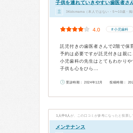
子供を連れていきやすい歯医者さ
3Kidsmama（本人ではない・5〜10歳・
4.0
小児歯科
託児付きの歯医者さんで2階で保
予約は必要ですが託児付きは親に
小児歯科の先生はとてもわかりや
子供も心をひら...
受診時期： 2024年12月
投稿時期： 20
1人中0人
が、この口コミが参考になったと投票し
メンテナンス