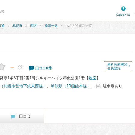
医院
Calooとは
海道
札幌市
西区
発寒一条
あんどう歯科医院
無料医療機関
－
？
口コミ
0
件
会員登録
発寒1条3丁目2番1号シルキーハイツ琴似公園1階
【
地図
】
（札幌市営地下鉄東西線）
、
琴似駅（JR函館本線）
駐車場あり
口コミ