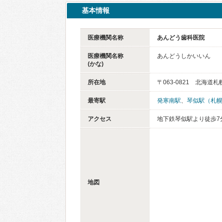
基本情報
医療機関名称
あんどう歯科医院
医療機関名称
あんどうしかいいん
(かな)
所在地
〒063-0821 北海
最寄駅
発寒南駅
、
琴似駅（札
アクセス
地下鉄琴似駅より徒歩7
地図