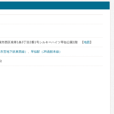
道札幌市西区発寒1条3丁目2番1号シルキーハイツ琴似公園1階 【
地図
】
幌市営地下鉄東西線）
、
琴似駅（JR函館本線）
分