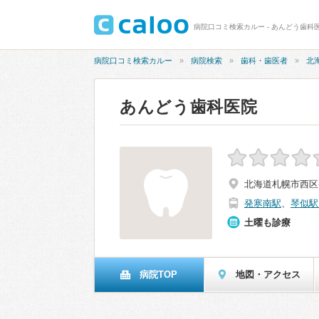
病院口コミ検索カルー - あんどう歯科
病院口コミ検索カルー
病院検索
歯科・歯医者
北
あんどう歯科医院
北海道札幌市西区
発寒南駅
、
琴似駅
土曜も診療
病院TOP
地図・アクセス