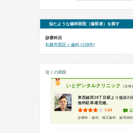
似たような歯科医院（歯医者）を探す
診療科目
札幌市西区 × 歯科 (139件)
近くの病院
いとデンタルクリニック
(北海
東西線西28丁目駅より徒歩2
無料駐車場完備。
3.99
口
診療科：歯科、矯正歯科、歯周病