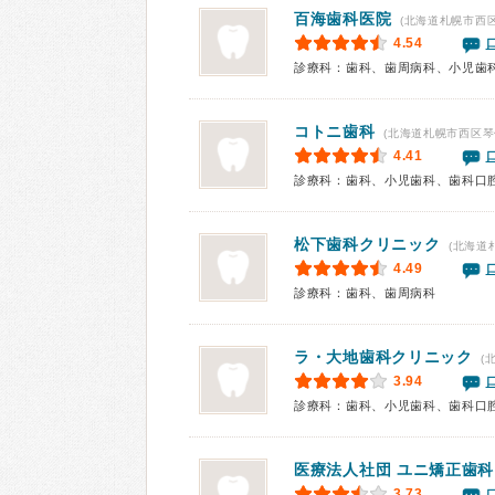
百海歯科医院
(北海道札幌市西区
4.54
診療科：歯科、歯周病科、小児歯
コトニ歯科
(北海道札幌市西区琴
4.41
診療科：歯科、小児歯科、歯科口
松下歯科クリニック
(北海道
4.49
診療科：歯科、歯周病科
ラ・大地歯科クリニック
(
3.94
診療科：歯科、小児歯科、歯科口
医療法人社団
ユニ矯正歯科
3.73