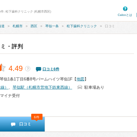
件: 松下歯科クリニック (札幌市西区)
Calooとは
海道
札幌市
西区
琴似一条
松下歯科クリニック
口コミ
コミ・評判
4.49
？
口コミ
6
件
琴似1条1丁目6番8号バームハイツ琴似1F
【
地図
】
本線）
、
琴似駅（札幌市営地下鉄東西線）
駐車場あり
マイナ受付
6件
口コミ