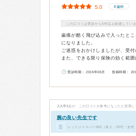
5.0
歯科
この口コミは受診から5年以上経過してい
歯痛が酷く飛び込みで入ったとこ
になりました。
ご迷惑をおかけしましたが、受付
また、できる限り保険の効く範囲内
受診時期： 2016年06月
投稿時期： 20
2人中2人
が、この口コミが参考になったと投票し
腕の良い先生です
レッドジャスパー665（本人・30代・女性