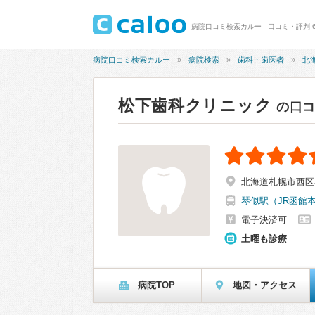
病院口コミ検索カルー - 口コミ・評判 6
病院口コミ検索カルー
病院検索
歯科・歯医者
北
松下歯科クリニック
の口
北海道札幌市西区
琴似駅（JR函館
電子決済可
土曜も診療
病院TOP
地図・アクセス