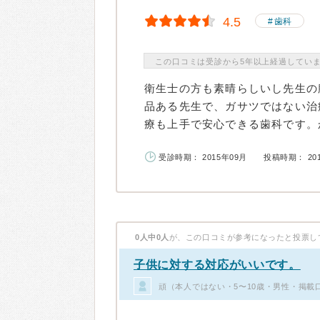
4.5
歯科
この口コミは受診から5年以上経過してい
衛生士の方も素晴らしいし先生の
品ある先生で、ガサツではない治
療も上手で安心できる歯科です。か
受診時期： 2015年09月
投稿時期： 20
0人中0人
が、この口コミが参考になったと投票し
子供に対する対応がいいです。
頑（本人ではない・5〜10歳・男性・掲載