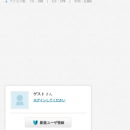
アクセス数 7月：
159
| 6月：
179
| 年間：
2,362
ゲスト
さん
ログインしてください
新規ユーザ登録