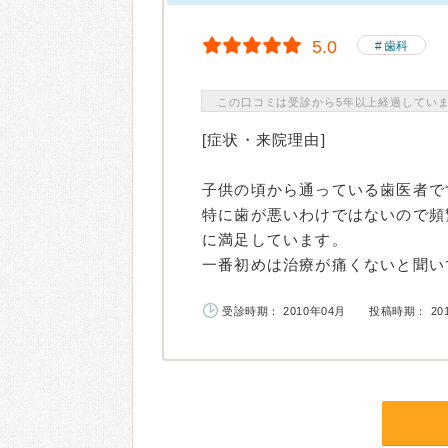
5.0
歯科
この口コミは受診から5年以上経過してい
[症状・来院理由]
子供の頃から通っている歯医者で
特に歯が悪いわけではないので頻
に満足しています。
一番初めは治療が痛くないと聞いて
受診時期： 2010年04月
投稿時期： 20