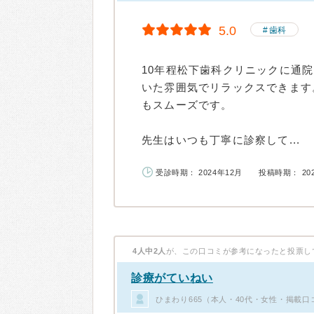
5.0
歯科
10年程松下歯科クリニックに通
いた雰囲気でリラックスできます
もスムーズです。
先生はいつも丁寧に診察して...
受診時期： 2024年12月
投稿時期： 20
4人中2人
が、この口コミが参考になったと投票し
診療がていねい
ひまわり665（本人・40代・女性・掲載口