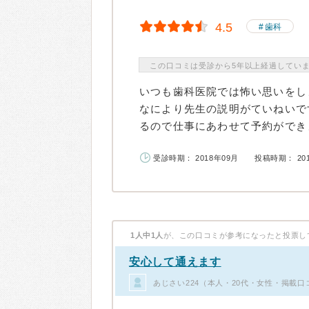
4.5
歯科
この口コミは受診から5年以上経過してい
いつも歯科医院では怖い思いをし
なにより先生の説明がていねいで
るので仕事にあわせて予約ができま
受診時期： 2018年09月
投稿時期： 20
1人中1人
が、この口コミが参考になったと投票し
安心して通えます
あじさい224（本人・20代・女性・掲載口