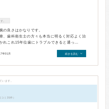
ます。
腕の良さはかなりです。
療、歯科衛生士の方々も本当に明るく対応よく治
れこれ15年位歯にトラブルできると通っ...
17年01月
続きを読む
ています。
口コミ35件）