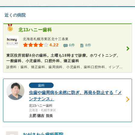
近くの病院
北13ハニー歯科
北海道札幌市東区北十三条東
4.22
6件
8件
東区役所前駅4分の歯科。土曜も18時まで診療。ホワイトニング、
一般歯科、小児歯科、口腔外科、矯正歯科
診療科：歯科、矯正歯科、歯周病科、小児歯科、歯科口腔外科、インプラント、ホワイトニング
歯科
虫歯や歯周病を未然に防ぎ、再発を防止する「メ
ンテナンス」
北13ハニー歯科
北海道・札幌市東区
土肥 德吉
院長
おがさわら歯科医院