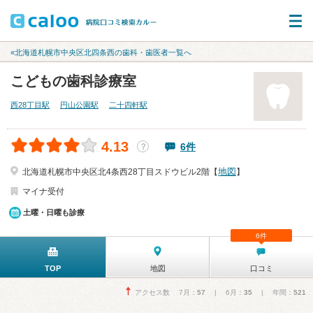
«北海道札幌市中央区北四条西の歯科・歯医者一覧へ
こどもの歯科診療室
西28丁目駅
円山公園駅
二十四軒駅
4.13
6件
？
地図
北海道札幌市中央区北4条西28丁目スドウビル2階【
】
マイナ受付
土曜・日曜も診療
6件
TOP
地図
口コミ
アクセス数 7月：
57
| 6月：
35
| 年間：
521