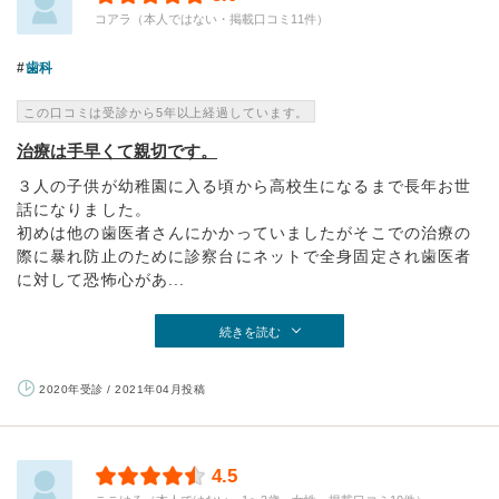
コアラ（本人ではない・掲載口コミ11件）
歯科
この口コミは受診から5年以上経過しています。
治療は手早くて親切です。
３人の子供が幼稚園に入る頃から高校生になるまで長年お世
話になりました。
初めは他の歯医者さんにかかっていましたがそこでの治療の
際に暴れ防止のために診察台にネットで全身固定され歯医者
に対して恐怖心があ...
続きを読む
2020年受診 / 2021年04月投稿
4.5