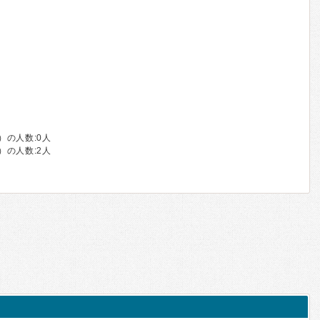
の人数:0⼈
の人数:2⼈