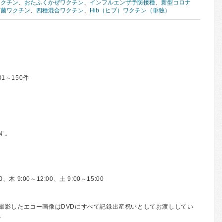
ワクチン
、
おたふくかぜワクチン
、
インフルエンザ予防接種
、
新型コロナ
球菌ワクチン
、
四種混合ワクチン
、
Hib（ヒブ）ワクチン（単独）
01～150件
す。
 9:00～12:00、土 9:00～15:00
撮影したエコー画像はDVDにすべて記録出産祝いとしてお渡ししてい
。