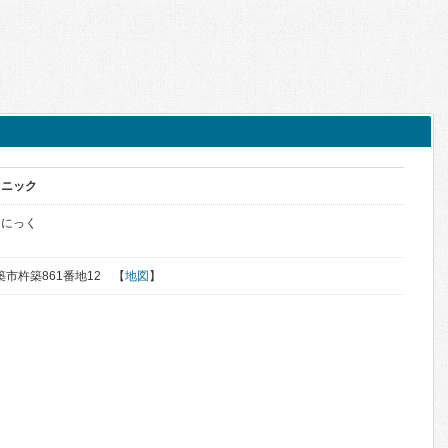
リニック
りにっく
杵築市杵築861番地12 【
地図
】