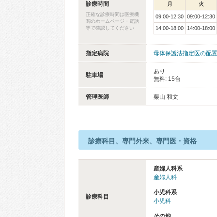
診療時間
月
火
正確な診療時間は医療機
09:00-12:30
09:00-12:30
関のホームページ・電話
等で確認してください
14:00-18:00
14:00-18:00
指定病院
母体保護法指定医の配
あり
駐車場
無料: 15台
管理医師
栗山 和文
診療科目、専門外来、専門医・資格
産婦人科系
産婦人科
小児科系
診療科目
小児科
その他