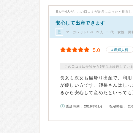
5人中4人
が、この口コミが参考になったと投票し
安心して出産できます
マーガレット150（本人・30代・女性・掲
5.0
産婦人科
この口コミは受診から5年以上経過してい
長女も次女も里帰り出産で、利用
が優しい方です。師長さんはしっ
るから安心して産めたといっても過
受診時期： 2019年01月
投稿時期： 20