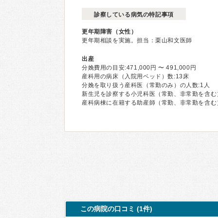
診察している病気の特記事項
更年期障害（女性）
更年期相談を実施。担当：栗山和文医師
出産
分娩費用の目安:471,000円 〜 491,000円
産科用の病床（入院用ベッド）数:13床
分娩を取り扱う産科医（常勤のみ）の人数:1⼈
新生児を診察する小児科医（常勤、非常勤を含む）
産科病棟に在籍する助産師（常勤、非常勤を含む）
この病院の口コミ (1件)