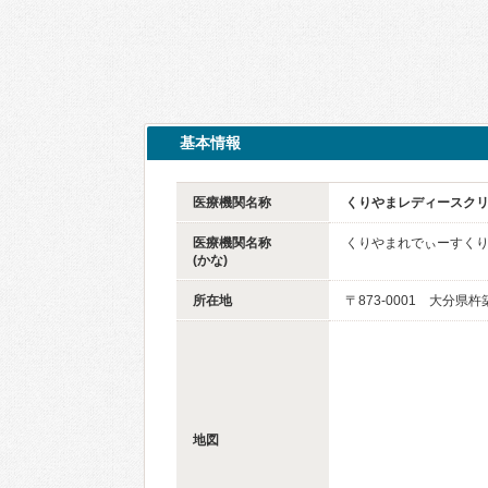
基本情報
医療機関名称
くりやまレディースク
医療機関名称
くりやまれでぃーすく
(かな)
所在地
〒873-0001 大分県
地図