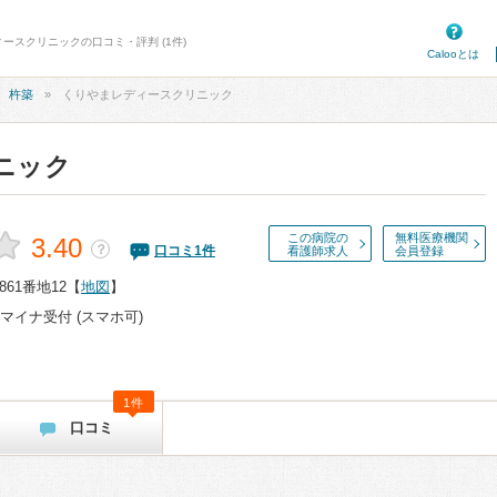
ィースクリニックの口コミ・評判 (1件)
Calooとは
杵築
くりやまレディースクリニック
ニック
この病院の
無料医療機関
3.40
？
口コミ
1
件
看護師求人
会員登録
61番地12
【
地図
】
マイナ受付 (スマホ可)
1件
口コミ