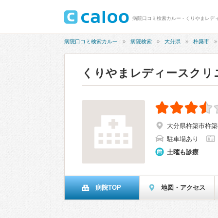
病院口コミ検索カルー - くりやまレデ
病院口コミ検索カルー
病院検索
大分県
杵築市
くりやまレディースクリ
大分県杵築市杵築8
駐車場あり
土曜も診療
病院TOP
地図・アクセス