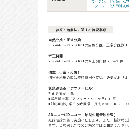
ワクチン
、
子宮頸がん
ワクチン
、
成人用肺炎
診療・治療法に関する特記事項
自然分娩・正常分娩
2024/4/1～2025/3/31の自然分娩・正常分娩数:1
帝王切開
2024/4/1～2025/3/31の帝王切開数:21〜40件
個室（出産・分娩）
個室を利用の際は差額費用を支払う必要がありま
緊急避妊薬（アフターピル）
対面診療が可能
■緊急避妊薬（アフターピル）を常に在庫
■対応可能な曜日や時間帯：月火水金 9:00～17:00、木
3Dエコー/4Dエコー（胎児の超音波検査）
妊婦検診の際に実施いたします。また、検診時に
ます。当病院以外での分娩の方はご相談ください