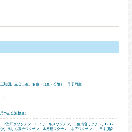
帝王切開
、
立会出産
、
個室（出産・分娩）
、
母子同室
ピル）
胎児の超音波検査）
ン
、
B型肝炎ワクチン
、
ロタウイルスワクチン
、
二種混合ワクチン
、
BCG
しか）風しん混合ワクチン
、
水疱瘡ワクチン（水痘ワクチン）
、
日本脳炎