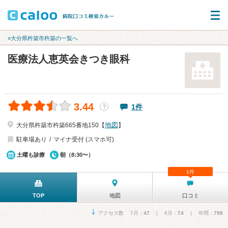
«大分県杵築市杵築の一覧へ
医療法人恵英会きつき眼科
3.44
1件
？
地図
大分県杵築市杵築665番地150【
】
駐車場あり
マイナ受付 (スマホ可)
土曜も診療
朝（8:30〜）
1件
TOP
地図
口コミ
アクセス数 7月：
47
| 6月：
74
| 年間：
798