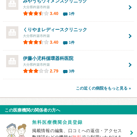
みやうちウィメンズクリニック
大分県杵築市杵築
3.40
1件
くりやまレディースクリニック
大分県杵築市杵築
3.40
1件
伊藤小児科循環器科医院
大分県杵築市杵築
2.79
3件
この近くの病院をもっと見る »
この医療機関の関係者の方へ
掲載情報の編集、口コミへの返信・アクセス
数確認などの機能が
無料
でご利用いただけま