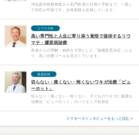
消化器内視鏡検査から肛門疾患の日帰り手術まで、一貫し
て対応が可能です。女性医師も在籍しています。
リウマチ科
高い専門性と人生に寄り添う覚悟で提供するリウ
マチ・膠原病診療
患者さんの理解・納得を大切にした「協働意思決定」によ
り、高い治療ゴールを目ざしています。
美容外科
切らない・痛くない・怖くないワキガ治療「ビュ
ーホット」
切らない・痛くない・怖くない。子どものワキガに最適な
治療法「ビューホット」のパイオニア的存在
ドクターズインタビューをもっと読む »