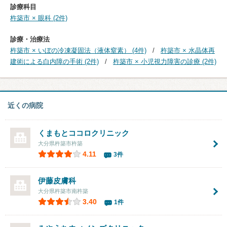
診療科目
杵築市 × 眼科 (2件)
診療・治療法
杵築市 × いぼの冷凍凝固法（液体窒素） (4件)
杵築市 × 水晶体再
建術による白内障の手術 (2件)
杵築市 × 小児視力障害の診療 (2件)
近くの病院
くまもとココロクリニック
大分県杵築市杵築
4.11
3件
伊藤皮膚科
大分県杵築市南杵築
3.40
1件