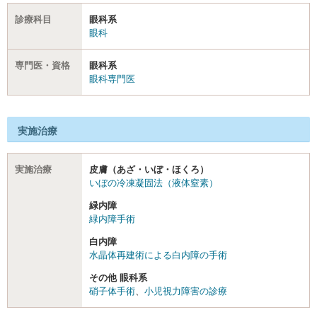
診療科目
眼科系
眼科
専門医・資格
眼科系
眼科専門医
実施治療
実施治療
皮膚（あざ・いぼ・ほくろ）
いぼの冷凍凝固法（液体窒素）
緑内障
緑内障手術
白内障
水晶体再建術による白内障の手術
その他 眼科系
硝子体手術
、
小児視力障害の診療