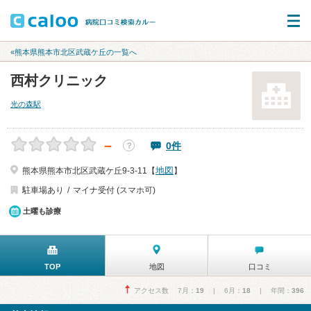
«熊本県熊本市北区武蔵ケ丘の一覧へ
西村クリニック
光の森駅
－
0件
？
地図
熊本県熊本市北区武蔵ケ丘9-3-11【
】
駐車場あり
マイナ受付 (スマホ可)
土曜も診療
TOP
地図
口コミ
アクセス数 7月：
19
| 6月：
18
| 年間：
396