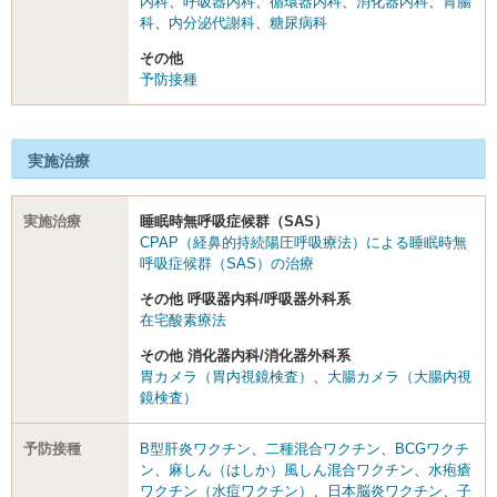
内科
、
呼吸器内科
、
循環器内科
、
消化器内科
、
胃腸
科
、
内分泌代謝科
、
糖尿病科
その他
予防接種
実施治療
実施治療
睡眠時無呼吸症候群（SAS）
CPAP（経鼻的持続陽圧呼吸療法）による睡眠時無
呼吸症候群（SAS）の治療
その他 呼吸器内科/呼吸器外科系
在宅酸素療法
その他 消化器内科/消化器外科系
胃カメラ（胃内視鏡検査）
、
大腸カメラ（大腸内視
鏡検査）
予防接種
B型肝炎ワクチン
、
二種混合ワクチン
、
BCGワクチ
ン
、
麻しん（はしか）風しん混合ワクチン
、
水疱瘡
ワクチン（水痘ワクチン）
、
日本脳炎ワクチン
、
子