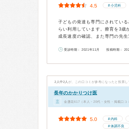
4.5
小児科
子どもの発達も専門にされている
らい利用しています。療育を3歳
成長速度の確認、また専門の先生達
受診時期： 2021年11月
投稿時期： 20
2人中2人
が、この口コミが参考になったと投票し
長年のかかりつけ医
金盞花617（本人・20代・女性・掲載口コ
5.0
内科
体調不良