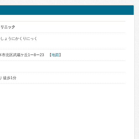
クリニック
かしょうにかくりにっく
熊本市北区武蔵ケ丘1ー8ー23 【
地図
】
り 徒歩1分