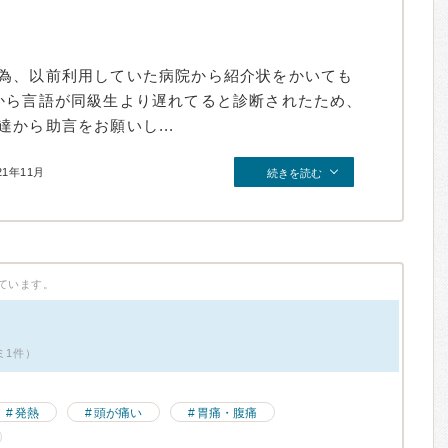
為、以前利用していた病院から紹介状をかいても
から言語が同級生より遅れてると診断されたため、
から助言をお願いし...
21年11月
続きを読む
ています。
ミ1件）
発熱
頭が痛い
胃痛・腹痛