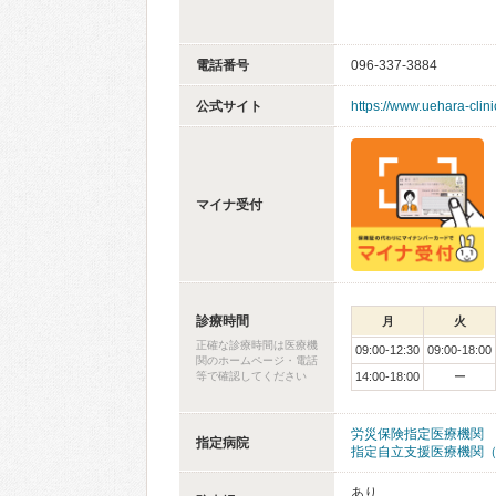
電話番号
096-337-3884
公式サイト
https://www.uehara-clinic
マイナ受付
診療時間
月
火
正確な診療時間は医療機
09:00-12:30
09:00-18:00
関のホームページ・電話
等で確認してください
14:00-18:00
ー
労災保険指定医療機関
指定病院
指定自立支援医療機関
あり