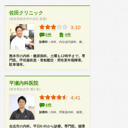
佐田クリニック
(熊本県熊本市中央区 渡鹿)
3.10
0件
4件
診療科：
内科、内分泌代謝科、糖尿病科、漢方、健康診断
熊本市の内科・糖尿病科。土曜も12時半まで。専
門医。甲状腺疾患・骨粗鬆症・男性更年期障害。
駐車場有。
平瀬内科医院
(熊本県合志市 幾久富)
4.41
4件
診療科：
内科、呼吸器内科、循環器内科、消化器内科、胃腸科、糖尿病科、漢方、内視鏡、健康診断、在宅医療
合志市の内科。平日8:45から診療。専門医。循環