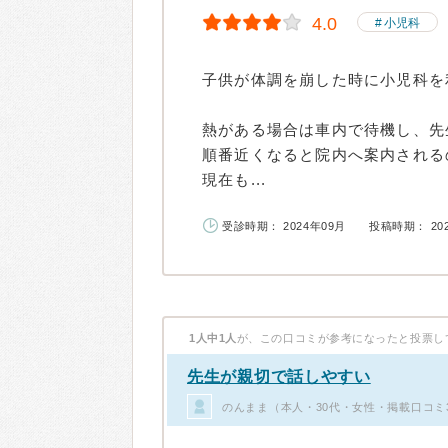
4.0
小児科
子供が体調を崩した時に小児科を
熱がある場合は車内で待機し、先
順番近くなると院内へ案内される
現在も...
受診時期： 2024年09月
投稿時期： 20
1人中1人
が、この口コミが参考になったと投票し
先生が親切で話しやすい
のんまま（本人・30代・女性・掲載口コミ