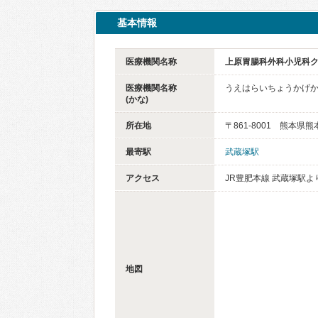
基本情報
医療機関名称
上原胃腸科外科小児科
医療機関名称
うえはらいちょうかげ
(かな)
所在地
〒861-8001 熊本県
最寄駅
武蔵塚駅
アクセス
JR豊肥本線 武蔵塚駅よ
地図