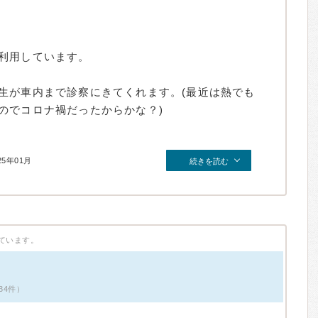
利用しています。
生が車内まで診察にきてくれます。(最近は熱でも
のでコロナ禍だったからかな？)
25年01月
続きを読む
ています。
34件）