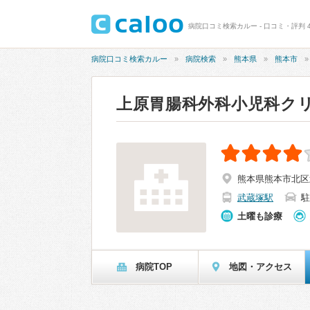
病院口コミ検索カルー - 口コミ・評判 
病院口コミ検索カルー
病院検索
熊本県
熊本市
上原胃腸科外科小児科ク
熊本県熊本市北区武
武蔵塚駅
駐
土曜も診療
病院TOP
地図・アクセス