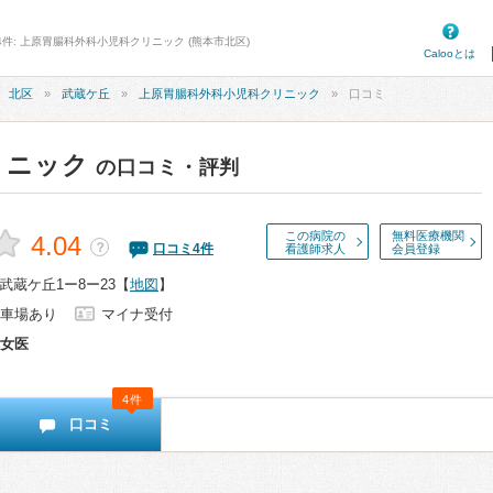
4件: 上原胃腸科外科小児科クリニック (熊本市北区)
Calooとは
北区
武蔵ケ丘
上原胃腸科外科小児科クリニック
口コミ
リニック
の口コミ・評判
この病院の
無料医療機関
4.04
？
口コミ
4
件
看護師求人
会員登録
蔵ケ丘1ー8ー23
【
地図
】
車場あり
マイナ受付
女医
4件
口コミ