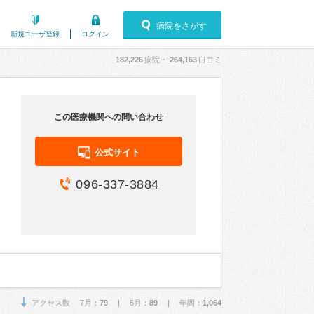
病院をさがす
新規ユーザ登録
ログイン
182,226
病院・
264,163
口コミ
この医療機関への問い合わせ
公式サイト
096-337-3884
アクセス数 7月：
79
| 6月：
89
| 年間：
1,064