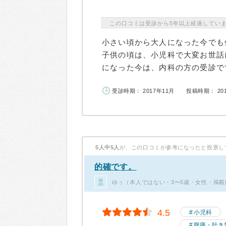
この口コミは受診から5年以上経過してい
小さい頃から大人になった今でも
子供の頃は、小児科で大変お世話
になった今は、内科の方の受診です
受診時期： 2017年11月
投稿時期： 20
5人中5人
が、この口コミが参考になったと投票し
的確です。
ゆぅ（本人ではない・3〜5歳・女性・掲載
4.5
小児科
腹痛・吐き