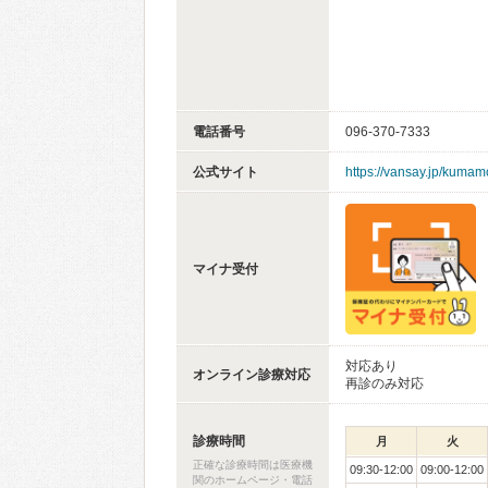
電話番号
096-370-7333
公式サイト
https://vansay.jp/kumam
マイナ受付
対応あり
オンライン診療対応
再診のみ対応
診療時間
月
火
正確な診療時間は医療機
09:30-12:00
09:00-12:00
関のホームページ・電話