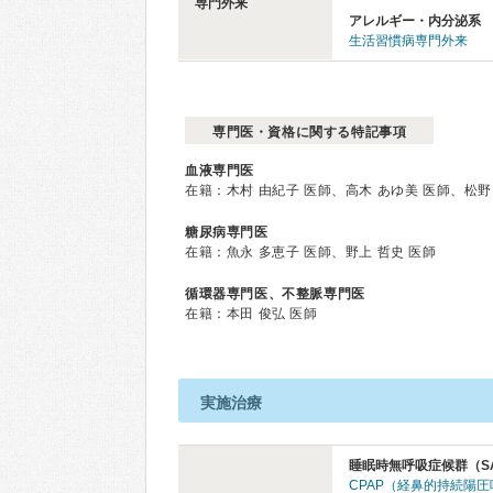
専門外来
アレルギー・内分泌系
生活習慣病専門外来
専門医・資格に関する特記事項
血液専門医
在籍：木村 由紀子 医師、高木 あゆ美 医師、松野 
糖尿病専門医
在籍：魚永 多恵子 医師、野上 哲史 医師
循環器専門医、不整脈専門医
在籍：本田 俊弘 医師
実施治療
睡眠時無呼吸症候群（S
CPAP（経鼻的持続陽