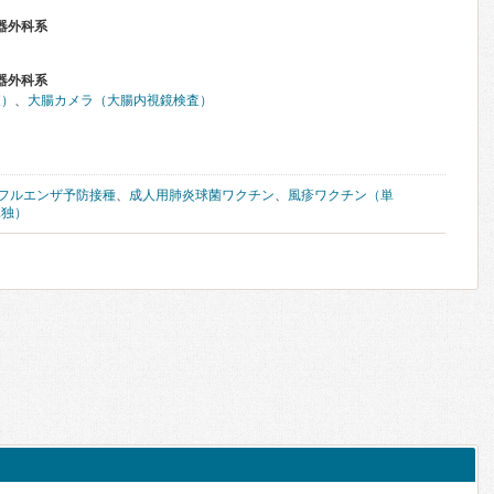
器外科系
器外科系
査）
、
大腸カメラ（大腸内視鏡検査）
フルエンザ予防接種
、
成人用肺炎球菌ワクチン
、
風疹ワクチン（単
単独）