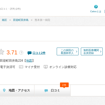
口コミ・評判 (2件)
Calooとは
南区
田迎町田井島
熊本第一病院
この病院の
無料医療機関
3.71
？
口コミ
2
件
看護師求人
会員登録
田迎町田井島224
【
地図
】
電子決済可
マイナ受付
オンライン診療対応
2件
地図・アクセス
口コミ