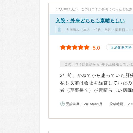
17人中11人
が、この口コミが参考になったと投票
入院・外来どちらも素晴らしい
大病病み（本人・40代・男性・掲載口コミ
5.0
消化器内科
この口コミは受診から5年以上経過してい
2年前、かねてから患っていた肝
私も以前は会社を経営していたの
者（理事長？）が素晴らしい病院経
受診時期： 2015年09月
投稿時期： 20