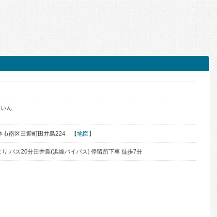
ういん
熊本市南区田迎町田井島224 【
地図
】
り バス20分田井島(浜線バイパス) 停留所下車 徒歩7分