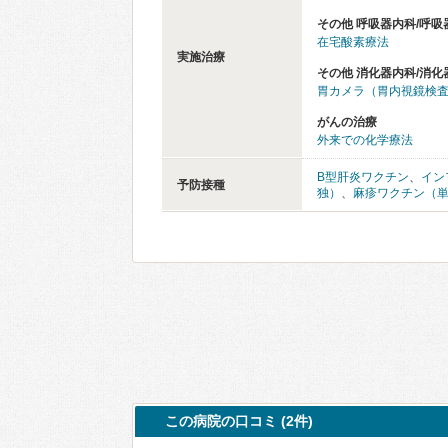
その他 呼吸器内科/呼吸
在宅酸素療法
実施治療
その他 消化器内科/消化
胃カメラ（胃内視鏡検
がんの治療
外来での化学療法
B型肝炎ワクチン
、
イン
予防接種
独）
、
麻疹ワクチン（
この病院の口コミ (2件)