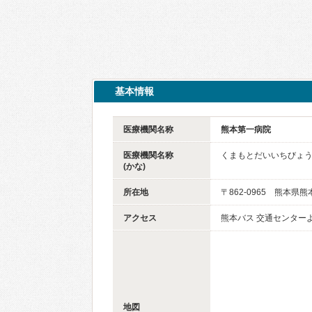
基本情報
医療機関名称
熊本第一病院
医療機関名称
くまもとだいいちびょ
(かな)
所在地
〒862-0965 熊本県
アクセス
熊本バス 交通センターよ
地図