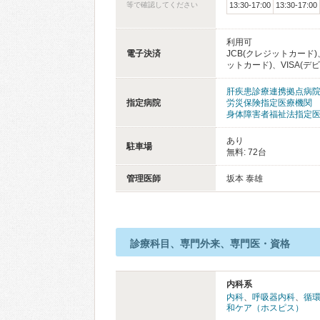
等で確認してください
13:30-17:00
13:30-17:00
利用可
電子決済
JCB(クレジットカード)、
ットカード)、VISA(デビ
肝疾患診療連携拠点病
指定病院
労災保険指定医療機関
身体障害者福祉法指定
あり
駐車場
無料: 72台
管理医師
坂本 泰雄
診療科目、専門外来、専門医・資格
内科系
内科
、
呼吸器内科
、
循
和ケア（ホスピス）