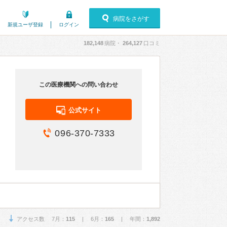
病院をさがす
新規ユーザ登録
ログイン
182,148
病院・
264,127
口コミ
この医療機関への問い合わせ
公式サイト
096-370-7333
アクセス数 7月：
115
| 6月：
165
| 年間：
1,892