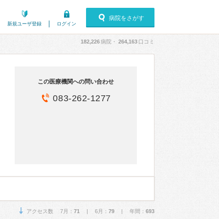
病院をさがす
新規ユーザ登録
ログイン
182,226
病院・
264,163
口コミ
この医療機関への問い合わせ
083-262-1277
アクセス数 7月：
71
| 6月：
79
| 年間：
693