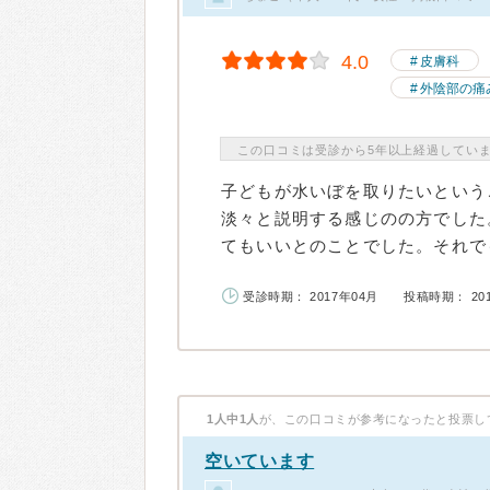
4.0
皮膚科
外陰部の痛
この口コミは受診から5年以上経過してい
子どもが水いぼを取りたいという
淡々と説明する感じのの方でした
てもいいとのことでした。それでも
受診時期： 2017年04月
投稿時期： 20
1人中1人
が、この口コミが参考になったと投票し
空いています