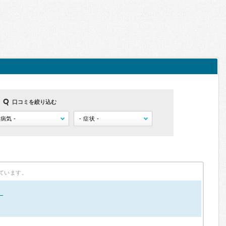
口コミを絞り込む
ています。
。
）