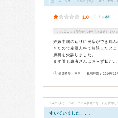
ムーンストーン533（本人・30代・女性・
1.0
皮膚科
この口コミは受診から5年以上経過してい
妊娠中胸の辺りに発疹ができ痒み
きたので産婦人科で相談したとこ
膚科を受診しました。
まず誰も患者さんはおらず私だ...
受診時期： 不明
投稿時期： 2016年11
9人中9人
が、この口コミが参考になったと投票し
すいていました、、、