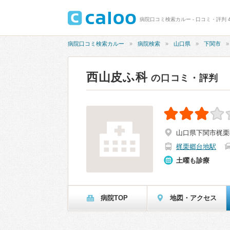
病院口コミ検索カルー - 口コミ・評判 4
病院口コミ検索カルー
病院検索
山口県
下関市
西山皮ふ科
の口コミ・評判
山口県下関市梶栗
梶栗郷台地駅
土曜も診療
病院TOP
地図・アクセス