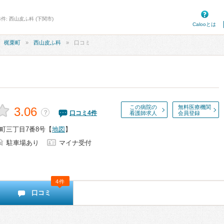
件: 西山皮ふ科 (下関市)
Calooとは
梶栗町
西山皮ふ科
口コミ
この病院の
無料医療機関
3.06
？
口コミ
4
件
看護師求人
会員登録
町三丁目7番8号
【
地図
】
駐車場あり
マイナ受付
4件
口コミ