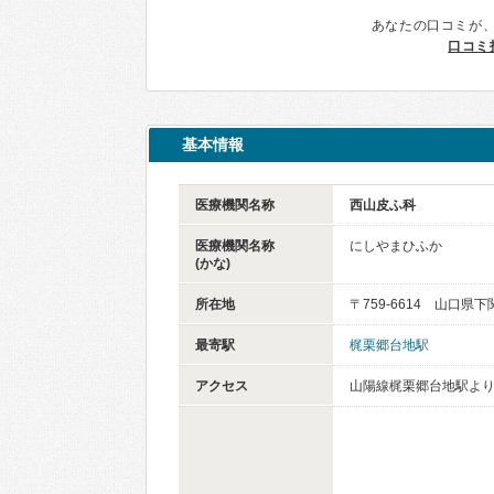
あなたの口コミが
口コミ
基本情報
医療機関名称
西山皮ふ科
医療機関名称
にしやまひふか
(かな)
所在地
〒759-6614 山口
最寄駅
梶栗郷台地駅
アクセス
山陽線梶栗郷台地駅より