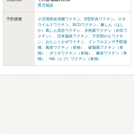
育児相談
予防接種
小児用肺炎球菌ワクチン
、
B型肝炎ワクチン
、
ロタ
ウイルスワクチン
、
BCGワクチン
、
麻しん（はし
か）風しん混合ワクチン
、
水疱瘡ワクチン（水痘ワ
クチン）
、
日本脳炎ワクチン
、
子宮頸がんワクチ
ン
、
おたふくかぜワクチン
、
インフルエンザ予防接
種
、
風疹ワクチン（単独）
、
破傷風ワクチン（単
独）
、
ポリオワクチン（単独）
、
麻疹ワクチン（単
独）
、
Hib（ヒブ）ワクチン（単独）