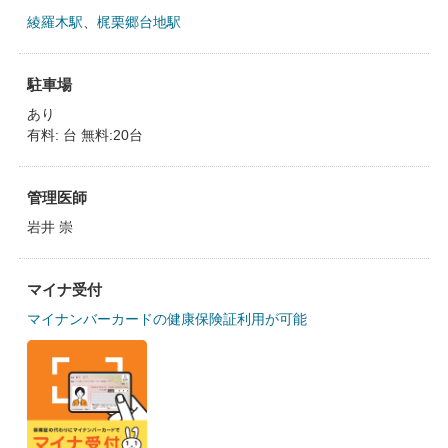
綾羅木駅
、
梶栗郷台地駅
駐車場
あり
有料: 台 無料:20台
管理医師
岩井 崇
マイナ受付
マイナンバーカードの健康保険証利用が可能