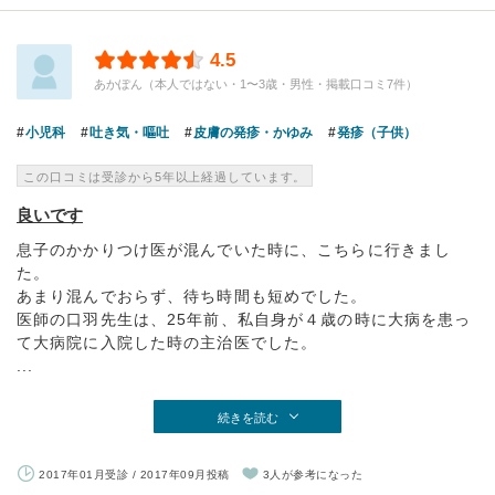
4.5
あかぽん（本人ではない・1〜3歳・男性・掲載口コミ7件）
小児科
吐き気・嘔吐
皮膚の発疹・かゆみ
発疹（子供）
この口コミは受診から5年以上経過しています。
良いです
息子のかかりつけ医が混んでいた時に、こちらに行きまし
た。
あまり混んでおらず、待ち時間も短めでした。
医師の口羽先生は、25年前、私自身が４歳の時に大病を患っ
て大病院に入院した時の主治医でした。
...
続きを読む
2017年01月受診 / 2017年09月投稿
3人が参考になった