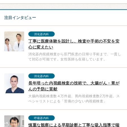
注目インタビュー
消化器内科
丁寧に医療体験を設計し、検査や手術の不安を安
心に変えたい
消化器内視鏡検査から肛門疾患の日帰り手術まで、一貫し
て対応が可能です。女性医師も在籍しています。
消化器内科
長年培った内視鏡検査の技術で、大腸がん・胃が
んの予防に貢献
大腸内視鏡検査数４万件超、胃内視鏡検査数2万件超。ス
ペシャリストによる「苦痛の少ない内視鏡検査」
呼吸器内科
慎重な観察による早期診断と丁寧な吸入指導で喘