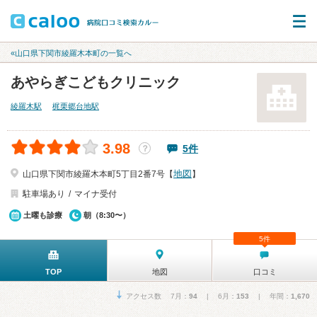
«山口県下関市綾羅木本町の一覧へ
あやらぎこどもクリニック
綾羅木駅
梶栗郷台地駅
3.98
5件
？
地図
山口県下関市綾羅木本町5丁目2番7号【
】
駐車場あり
マイナ受付
土曜も診療
朝（8:30〜）
5件
TOP
地図
口コミ
アクセス数 7月：
94
| 6月：
153
| 年間：
1,670