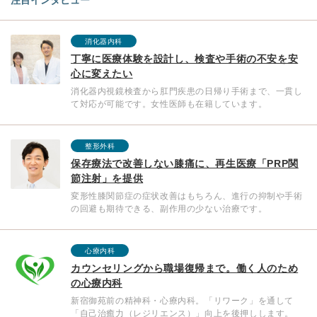
注目インタビュー
消化器内科
丁寧に医療体験を設計し、検査や手術の不安を安
心に変えたい
消化器内視鏡検査から肛門疾患の日帰り手術まで、一貫し
て対応が可能です。女性医師も在籍しています。
整形外科
保存療法で改善しない膝痛に、再生医療「PRP関
節注射」を提供
変形性膝関節症の症状改善はもちろん、進行の抑制や手術
の回避も期待できる、副作用の少ない治療です。
心療内科
カウンセリングから職場復帰まで。働く人のため
の心療内科
新宿御苑前の精神科・心療内科。「リワーク」を通して
「自己治癒力（レジリエンス）」向上を後押しします。