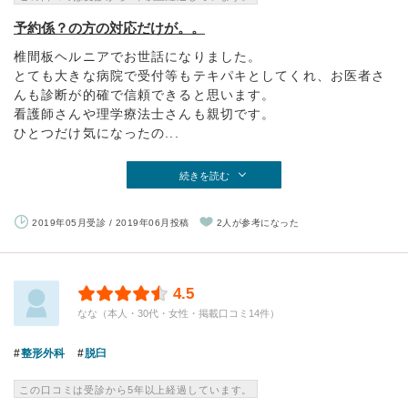
予約係？の方の対応だけが。。
椎間板ヘルニアでお世話になりました。
とても大きな病院で受付等もテキパキとしてくれ、お医者さ
んも診断が的確で信頼できると思います。
看護師さんや理学療法士さんも親切です。
ひとつだけ気になったの...
続きを読む
2019年05月受診 / 2019年06月投稿
2人が参考になった
4.5
なな（本人・30代・女性・掲載口コミ14件）
整形外科
脱臼
この口コミは受診から5年以上経過しています。