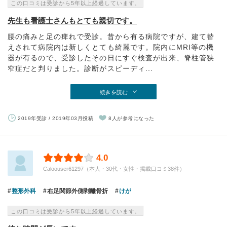
この口コミは受診から5年以上経過しています。
先生も看護士さんもとても親切です。
腰の痛みと足の痺れで受診。昔から有る病院ですが、建て替
えされて病院内は新しくとても綺麗です。院内にMRI等の機
器が有るので、受診したその日にすぐ検査が出来、脊柱管狭
窄症だと判りました。診断がスピーディ...
続きを読む
2019年受診 / 2019年03月投稿
8人が参考になった
4.0
Caloouser61297（本人・30代・女性・掲載口コミ38件）
整形外科
右足関節外側剥離骨折
けが
この口コミは受診から5年以上経過しています。