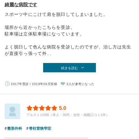
綺麗な病院です
スポーツ中にこけて肩を脱臼してしまいました。
場所から近かったこちらを受診。
駐車場は立体駐車場になっています。
よく脱臼して色んな病院を受診したのですが、治し方は先生
が直接引っ張って外...
続きを読む
2017年受診 / 2019年04月投稿
3人が参考になった
5.0
アルストロ006（本人・30代・女性・掲載口コミ1件）
整形外科
脊柱管狭窄症