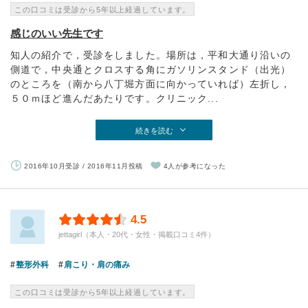
この口コミは受診から5年以上経過しています。
感じのいい先生です
知人の紹介で，受診をしました。場所は，平和大通り沿いの
側道で，中央通とクロスする角にガソリンスタンド（出光）
のところを（南から八丁堀方面に向かっていれば）左折し，
５０ｍほど進んだあたりです。クリニック...
続きを読む
2016年10月受診 / 2016年11月投稿
4人が参考になった
4.5
jettagirl（本人・20代・女性・掲載口コミ4件）
整形外科
肩こり・肩の痛み
この口コミは受診から5年以上経過しています。