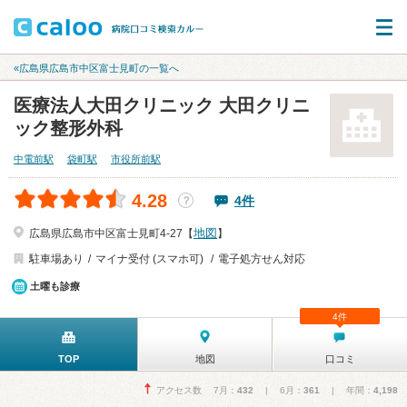
«広島県広島市中区富士見町の一覧へ
医療法人大田クリニック 大田クリニ
ック整形外科
中電前駅
袋町駅
市役所前駅
4.28
4件
？
地図
広島県広島市中区富士見町4-27【
】
駐車場あり
マイナ受付 (スマホ可)
電子処方せん対応
土曜も診療
4件
TOP
地図
口コミ
アクセス数 7月：
432
| 6月：
361
| 年間：
4,198