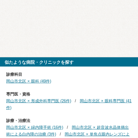
似たような病院・クリニックを探す
診療科目
岡山市北区 × 眼科 (49件)
専門医・資格
岡山市北区 × 形成外科専門医 (26件)
岡山市北区 × 眼科専門医 (41
件)
診療・治療法
岡山市北区 × 緑内障手術 (16件)
岡山市北区 × 超音波水晶体摘出
術による白内障の治療 (3件)
岡山市北区 × 単焦点眼内レンズによ