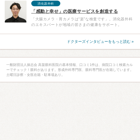
消化器外科
「感動と幸せ」の医療サービスを創造する
「大腸カメラ・胃カメラは“楽”な検査です」。消化器外科
のエキスパートが地域の皆さまの健康をサポート。
ドクターズインタビューをもっと読む »
一般財団法人操志会 高畠眼科医院の基本情報、口コミ1件は、病院口コミ検索カル
ーでチェック！眼科があります。形成外科専門医、眼科専門医が在籍しています。
土曜日診察・女医在籍・駐車場あり。