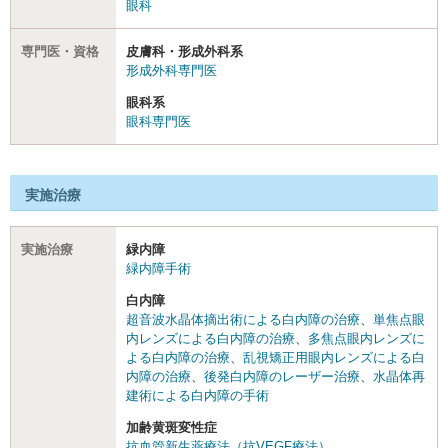
眼科
専門医・資格
皮膚科・形成外科系
形成外科専門医
眼科系
眼科専門医
実施治療
実施治療
緑内障
緑内障手術
白内障
超音波水晶体摘出術による白内障の治療
、
単焦点眼
内レンズによる白内障の治療
、
多焦点眼内レンズに
よる白内障の治療
、
乱視矯正用眼内レンズによる白
内障の治療
、
後発白内障のレーザー治療
、
水晶体再
建術による白内障の手術
加齢黄斑変性症
抗血管新生薬療法（抗VEGF療法）