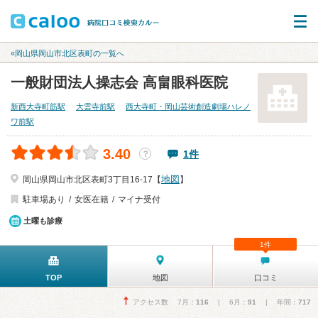
«岡山県岡山市北区表町の一覧へ
一般財団法人操志会 高畠眼科医院
新西大寺町筋駅
大雲寺前駅
西大寺町・岡山芸術創造劇場ハレノ
ワ前駅
3.40
1件
？
地図
岡山県岡山市北区表町3丁目16-17【
】
駐車場あり
女医在籍
マイナ受付
土曜も診療
1件
TOP
地図
口コミ
アクセス数 7月：
116
| 6月：
91
| 年間：
717