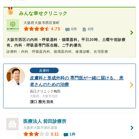
みんな幸せクリニック
大阪府大阪市西区新町
4.75
8件
8件
大阪市西区の内科・呼吸器科・循環器科。平日20時、土曜午前診療
有。内科・呼吸器専門医在籍。ご予約優先
診療科：内科、呼吸器内科、循環器内科、健康診断、在宅医療
皮膚科
皮膚科と形成外科の 専門医が一緒に届ける、 患
者さんのための治療
浜口クリニック梅田
大阪府・大阪市北区
濵口 雅光
院長
医療法人
前田診療所
大阪府大阪市港区波除
3.11
1件