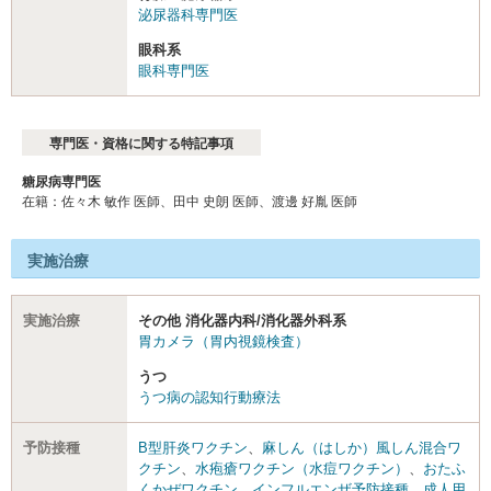
泌尿器科専門医
眼科系
眼科専門医
専門医・資格に関する特記事項
糖尿病専門医
在籍：佐々木 敏作 医師、田中 史朗 医師、渡邊 好胤 医師
実施治療
実施治療
その他 消化器内科/消化器外科系
胃カメラ（胃内視鏡検査）
うつ
うつ病の認知行動療法
予防接種
B型肝炎ワクチン
、
麻しん（はしか）風しん混合ワ
クチン
、
水疱瘡ワクチン（水痘ワクチン）
、
おたふ
くかぜワクチン
、
インフルエンザ予防接種
、
成人用