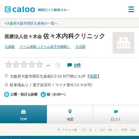
«大阪府大阪市西区九条南の一覧へ
佐々木内科クリニック
医療法人佐々木会
九条駅
ドーム前駅（ドーム前千代崎駅）
大正駅
－
0件
？
地図
大阪府大阪市西区九条南2-2-21 NTT西ビル1F【
】
駐車場あり
電子決済可
マイナ受付 (スマホ可)
土曜・祝日も診療
朝（8:00〜）
TOP
地図
口コミ
アクセス数 7月：
4
| 6月：
10
| 年間：
111