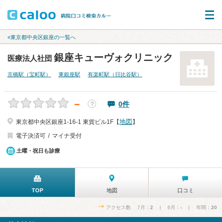
«東京都中央区銀座の一覧へ
銀座キューヴォクリニック
医療法人社団
京橋駅（宝町駅）
東銀座駅
有楽町駅（日比谷駅）
－
0件
？
地図
東京都中央区銀座1-16-1 東貨ビル1F【
】
電子決済可
マイナ受付
土曜・祝日も診療
TOP
地図
口コミ
アクセス数 7月：
2
| 6月：
-
| 年間：
20