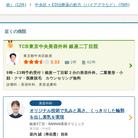
術） (12件)
中央区 × ED治療薬の処方（バイアグラなど） (79件)
近くの病院
TCB東京中央美容外科 銀座二丁目院
東京都中央区銀座
3.32
2件
62件
9時～23時予約受付！銀座一丁目駅２分の美容外科。二重整形・小
顔・クマ・医療脱毛 カウンセリング無料
診療科：美容外科、美容皮膚科
美容外科
オリジナル技術で丸みと高さ、くっきりした輪郭
を出し美乳を実現
銀座3丁目・BANNAI美容クリニック
東京都・中央区
坂内 誠（将佑貴）
院長