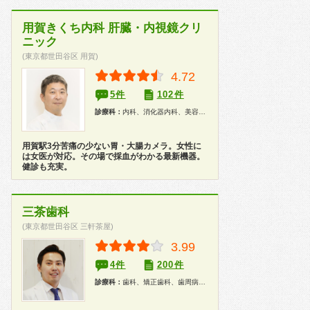
用賀きくち内科 肝臓・内視鏡クリ
ニック
(東京都世田谷区 用賀)
4.72
5件
102件
診療科：
内科、消化器内科、美容皮膚科、内視鏡、健康診断
用賀駅3分苦痛の少ない胃・大腸カメラ。女性に
は女医が対応。その場で採血がわかる最新機器。
健診も充実。
三茶歯科
(東京都世田谷区 三軒茶屋)
3.99
4件
200件
診療科：
歯科、矯正歯科、歯周病科、小児歯科、歯科口腔外科、インプラント、ホワイトニング