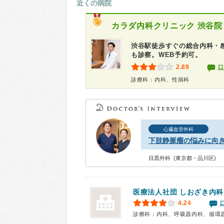
近くの病院
カラダ内科クリニック 渋谷院
渋谷駅徒歩すぐの総合内科・
も診察。WEB予約可。
2.89
口
診療科：内科、性病科
心臓血管外科
下肢静脈瘤の悩みに向
目黒外科 (東京都・品川区)
医療法人社団
しおざき内科
4.24