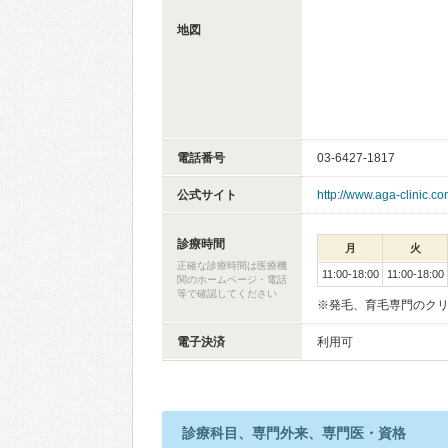
地図
電話番号
03-6427-1817
公式サイト
http://www.aga-clinic.c
診療時間
月
火
正確な診療時間は医療機
11:00-18:00
11:00-18:00
関のホームページ・電話
等で確認してください
※発毛、育毛専門のク
電子決済
利用可
診療科目、専門外来、専門医・資格