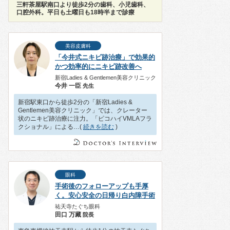
三軒茶屋駅南口より徒歩2分の歯科、小児歯科、
口腔外科。平日も土曜日も18時半まで診療
美容皮膚科
「今井式ニキビ跡治療」で効果的
かつ効率的にニキビ跡改善へ
新宿Ladies & Gentlemen美容クリニック
今井 一臣
先生
新宿駅東口から徒歩2分の「新宿Ladies &
Gentlemen美容クリニック」では、クレーター
状のニキビ跡治療に注力。「ピコハイVMLAフラ
クショナル」による…(
続きを読む
)
眼科
手術後のフォローアップも手厚
く。安心安全の日帰り白内障手術
祐天寺たぐち眼科
田口 万藏
院長