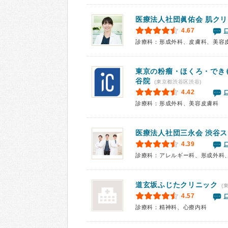
医療法人社団眞佑会
肌クリ
4.67
診療科：形成外科、皮膚科、美容
東京の粉瘤・ほくろ・でき
谷院
(東京都渋谷区渋谷)
4.42
診療科：形成外科、美容皮膚科
医療法人社団三永会
渋谷ス
4.39
診療科：アレルギー科、形成外科
道玄坂ふじたクリニック
(
4.57
診療科：精神科、心療内科