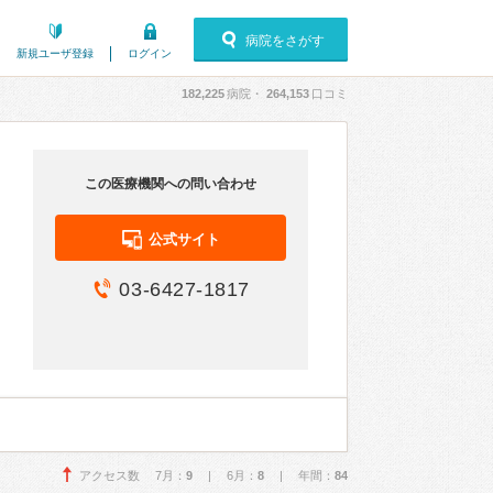
病院をさがす
新規ユーザ登録
ログイン
182,225
病院・
264,153
口コミ
この医療機関への問い合わせ
公式サイト
03-6427-1817
アクセス数 7月：
9
| 6月：
8
| 年間：
84