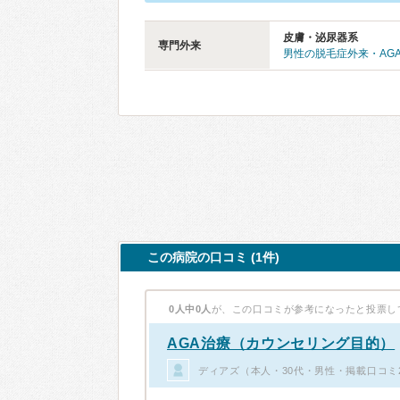
皮膚・泌尿器系
専門外来
男性の脱毛症外来・AG
この病院の口コミ (1件)
0人中0人
が、この口コミが参考になったと投票し
AGA治療（カウンセリング目的）
ディアズ（本人・30代・男性・掲載口コミ