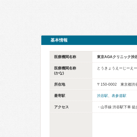
基本情報
医療機関名称
東京AGAクリニック渋
医療機関名称
とうきょうえーじーえ
(かな)
所在地
〒150-0002 東京都渋
最寄駅
渋谷駅
、
表参道駅
アクセス
・山手線 渋谷駅下車 徒