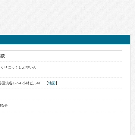
谷院
ーくりにっくしぶやいん
谷区渋谷1-7-4 小林ビル4F 【
地図
】
歩5分