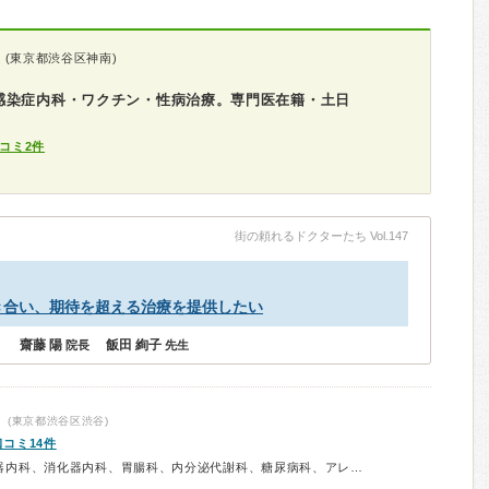
(東京都渋谷区神南)
感染症内科・ワクチン・性病治療。専門医在籍・土日
コミ2件
街の頼れるドクターたち Vol.147
き合い、期待を超える治療を提供したい
齋藤 陽
飯田 絢子
院長
先生
(東京都渋谷区渋谷)
口コミ14件
診療科：内科、呼吸器内科、循環器内科、消化器内科、胃腸科、内分泌代謝科、糖尿病科、アレルギー科、皮膚科、小児科、漢方、予防接種、健康診断