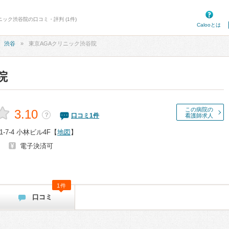
ニック渋谷院の口コミ・評判 (1件)
Calooとは
渋谷
東京AGAクリニック渋谷院
院
この病院の
3.10
？
口コミ
1
件
看護師求人
7-4 小林ビル4F
【
地図
】
電子決済可
1件
口コミ