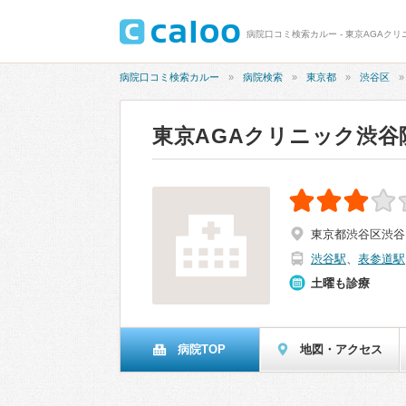
病院口コミ検索カルー - 東京AGAクリ
病院口コミ検索カルー
病院検索
東京都
渋谷区
東京AGAクリニック渋谷
東京都渋谷区渋谷1-
渋谷駅
、
表参道駅
土曜も診療
病院TOP
地図・アクセス