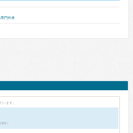
A専門外来
ています。
28件）