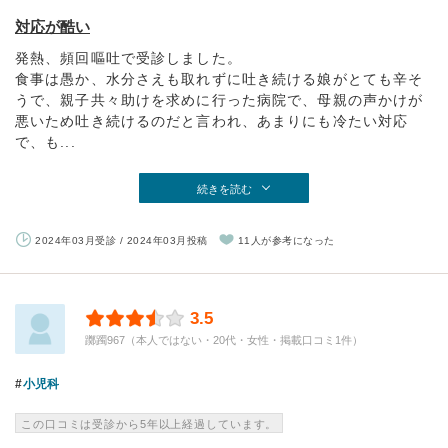
対応が酷い
発熱、頻回嘔吐で受診しました。
食事は愚か、水分さえも取れずに吐き続ける娘がとても辛そ
うで、親子共々助けを求めに行った病院で、母親の声かけが
悪いため吐き続けるのだと言われ、あまりにも冷たい対応
で、も...
続きを読む
2024年03月受診 / 2024年03月投稿
11人が参考になった
3.5
躑躅967（本人ではない・20代・女性・掲載口コミ1件）
小児科
この口コミは受診から5年以上経過しています。