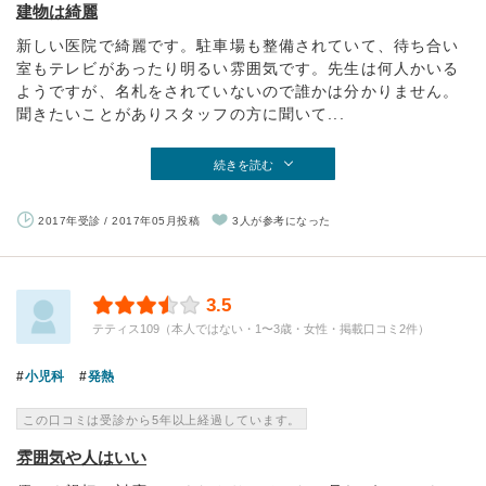
建物は綺麗
新しい医院で綺麗です。駐車場も整備されていて、待ち合い
室もテレビがあったり明るい雰囲気です。先生は何人かいる
ようですが、名札をされていないので誰かは分かりません。
聞きたいことがありスタッフの方に聞いて...
続きを読む
2017年受診 / 2017年05月投稿
3人が参考になった
3.5
テティス109（本人ではない・1〜3歳・女性・掲載口コミ2件）
小児科
発熱
この口コミは受診から5年以上経過しています。
雰囲気や人はいい