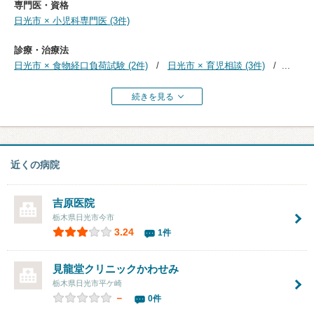
専門医・資格
日光市 × 小児科専門医 (3件)
診療・治療法
日光市 × 食物経口負荷試験 (2件)
日光市 × 育児相談 (3件)
...
続きを見る
近くの病院
吉原医院
栃木県日光市今市
3.24
1件
見龍堂クリニックかわせみ
栃木県日光市平ケ崎
－
0件