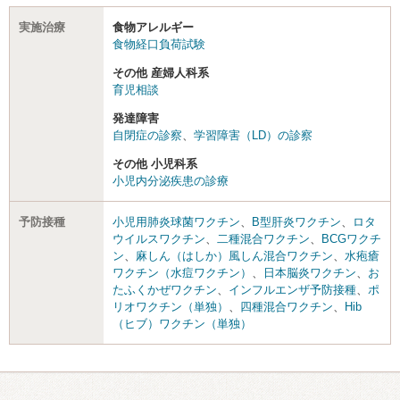
実施治療
食物アレルギー
食物経口負荷試験
その他 産婦人科系
育児相談
発達障害
自閉症の診察
、
学習障害（LD）の診察
その他 小児科系
小児内分泌疾患の診療
予防接種
小児用肺炎球菌ワクチン
、
B型肝炎ワクチン
、
ロタ
ウイルスワクチン
、
二種混合ワクチン
、
BCGワクチ
ン
、
麻しん（はしか）風しん混合ワクチン
、
水疱瘡
ワクチン（水痘ワクチン）
、
日本脳炎ワクチン
、
お
たふくかぜワクチン
、
インフルエンザ予防接種
、
ポ
リオワクチン（単独）
、
四種混合ワクチン
、
Hib
（ヒブ）ワクチン（単独）