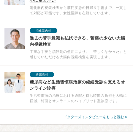
心に変えたい
消化器内視鏡検査から肛門疾患の日帰り手術まで、一貫し
て対応が可能です。女性医師も在籍しています。
消化器内科
過去の苦手意識も払拭できる、苦痛の少ない大腸
内視鏡検査
丁寧な手技と鎮静剤の使用により、「苦しくなかった」と
感じていただける大腸内視鏡検査を実現します。
糖尿病科
糖尿病など生活習慣病治療の継続受診を支えるオ
ンライン診療
生活習慣病の治療における通院と待ち時間の負担を大幅に
軽減。対面とオンラインのハイブリッド型診療です。
ドクターズインタビューをもっと読む »