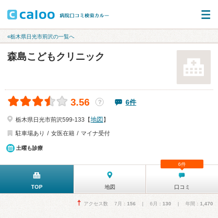
«栃木県日光市荊沢の一覧へ
森島こどもクリニック
3.56
6件
？
地図
栃木県日光市荊沢599-133【
】
駐車場あり
女医在籍
マイナ受付
土曜も診療
6件
TOP
地図
口コミ
アクセス数 7月：
156
| 6月：
130
| 年間：
1,470