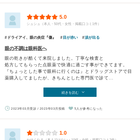
5.0
シュシュ（本人・50代・女性・掲載口コミ1件）
ドライアイ、眼の炎症『傷』
目が赤い
涙が出る
眼の不調は眼科医へ
眼の乾きが酷くて来院しました。丁寧な検査と
処方してもらった点眼薬で快適に過ごす事ができてます。
『ちょっとした事で眼科に行くのは』とドラッグストアで目
薬購入してましたが、きちんとした専門医で診て...
続きを読む
2023年03月受診 / 2023年03月投稿
5人が参考になった
1.0
かゆくなる（本人ではない・10代・女性・掲載口コミ2件）