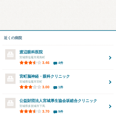
近くの病院
渡辺眼科医院
宮城県塩竈市尾島町
3.46
4件
宮町脳神経・眼科クリニック
宮城県塩竈市宮町
3.00
1件
公益財団法人宮城厚生協会坂総合クリニック
宮城県多賀城市下馬
3.70
9件