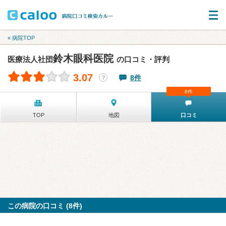
« 病院TOP
鈴木眼科医院
医療法人社団
の口コミ・評判
3.07
8件
？
8件
TOP
地図
口コミ
この病院の口コミ (8件)