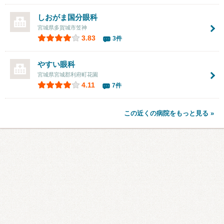
しおがま国分眼科
宮城県多賀城市笠神
3.83
3件
やすい眼科
宮城県宮城郡利府町花園
4.11
7件
この近くの病院をもっと見る »