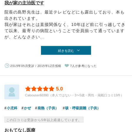
我が家の主治医です
院長の島野先生は、最近テレビなどにも露出しており、本も
出されています。
我が家はそれとは直接関係なく、10年ほど前に引っ越してき
て以来、最寄りの病院ということで全員揃って通っています
が、どんなささい...
続きを読む
2015年05月受診 / 2015年12月投稿
7人が参考になった
5.0
Caloouser60390（本人ではない・3〜5歳・男性・掲載口コミ13件）
小児科
かぜ
発熱（子供）
咳・呼吸困難（子供）
この口コミは受診から5年以上経過しています。
おもてなし医療