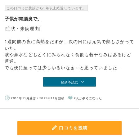
この口コミは受診から5年以上経過しています。
子供が胃腸炎で。
[症状・来院理由]
1週間前の夜に高熱をだすが、次の日には元気で熱もさがって
いた。
咳や鼻水などもとくにみられなく食欲も若干なみはあるけど
普通。
でも便に至っては少しゆるいなぁ～と思っていました...
続きを読む
2011年11月受診 / 2011年11月投稿
2人が参考になった
口コミを投稿