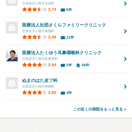
北海道苫小牧市北栄町
3.74
6件
医療法人社団
さくらファミリークリニック
北海道苫小牧市東開町
3.49
12件
医療法人
たくゆう耳鼻咽喉科クリニック
北海道苫小牧市拓勇東町
3.94
5件
46件
ぬまのはた皮フ科
北海道苫小牧市東開町
3.80
4件
この近くの病院をもっと見る »