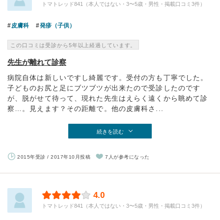
トマトレッド841（本人ではない・3〜5歳・男性・掲載口コミ3件）
皮膚科
発疹（子供）
この口コミは受診から5年以上経過しています。
先生が離れて診察
病院自体は新しいですし綺麗です。受付の方も丁寧でした。
子どものお尻と足にブツブツが出来たので受診したのです
が、脱がせて待って、現れた先生はえらく遠くから眺めて診
察…。見えます？その距離で。他の皮膚科さ...
続きを読む
2015年受診 / 2017年10月投稿
7人が参考になった
4.0
トマトレッド841（本人ではない・3〜5歳・男性・掲載口コミ3件）