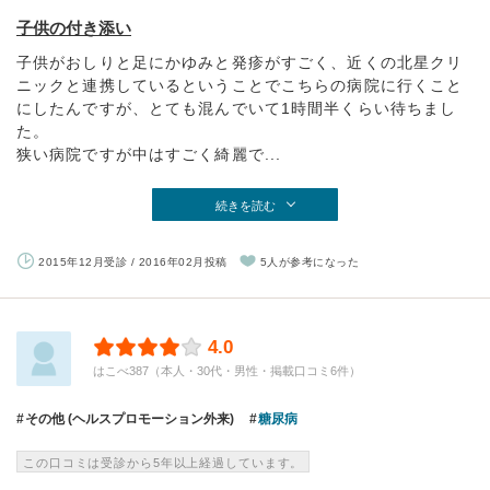
子供の付き添い
子供がおしりと足にかゆみと発疹がすごく、近くの北星クリ
ニックと連携しているということでこちらの病院に行くこと
にしたんですが、とても混んでいて1時間半くらい待ちまし
た。
狭い病院ですが中はすごく綺麗で...
続きを読む
2015年12月受診 / 2016年02月投稿
5人が参考になった
4.0
はこべ387（本人・30代・男性・掲載口コミ6件）
その他 (ヘルスプロモーション外来)
糖尿病
この口コミは受診から5年以上経過しています。