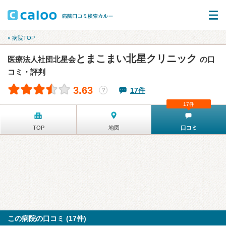
« 病院TOP
とまこまい北星クリニック
医療法人社団北星会
の口
コミ・評判
3.63
17件
？
17件
TOP
地図
口コミ
この病院の口コミ (17件)