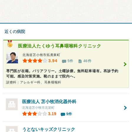
近くの病院
医療法人
たくゆう耳鼻咽喉科クリニック
北海道苫小牧市拓勇東町
3.94
5件
46件
専門医が在籍。バリアフリー。土曜診療。無料駐車場有。再診予約
可能。感染対策実施。靴のままで院内へ。
診療科：アレルギー科、耳鼻咽喉科
医療法人 苫小牧消化器外科
北海道苫小牧市北栄町
3.19
9件
うとないキッズクリニック