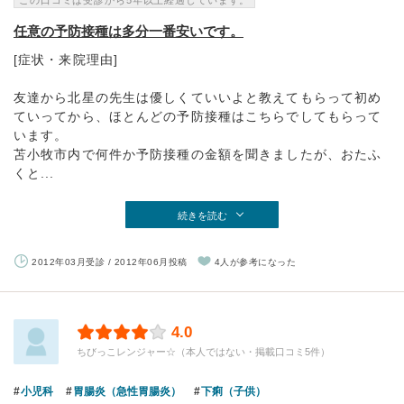
この口コミは受診から5年以上経過しています。
任意の予防接種は多分一番安いです。
[症状・来院理由]
友達から北星の先生は優しくていいよと教えてもらって初め
ていってから、ほとんどの予防接種はこちらでしてもらって
います。
苫小牧市内で何件か予防接種の金額を聞きましたが、おたふ
くと...
続きを読む
2012年03月受診 / 2012年06月投稿
4人が参考になった
4.0
ちびっこレンジャー☆（本人ではない・掲載口コミ5件）
小児科
胃腸炎（急性胃腸炎）
下痢（子供）