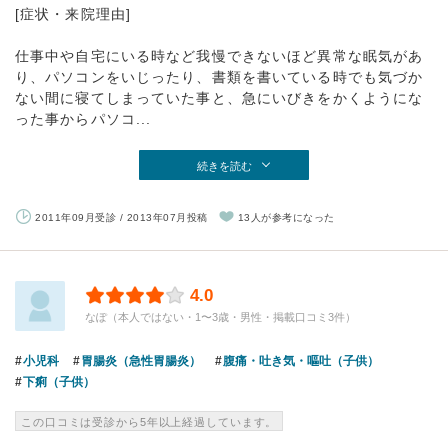
[症状・来院理由]
仕事中や自宅にいる時など我慢できないほど異常な眠気があ
り、パソコンをいじったり、書類を書いている時でも気づか
ない間に寝てしまっていた事と、急にいびきをかくようにな
った事からパソコ...
続きを読む
2011年09月受診 / 2013年07月投稿
13人が参考になった
4.0
なぽ（本人ではない・1〜3歳・男性・掲載口コミ3件）
小児科
胃腸炎（急性胃腸炎）
腹痛・吐き気・嘔吐（子供）
下痢（子供）
この口コミは受診から5年以上経過しています。